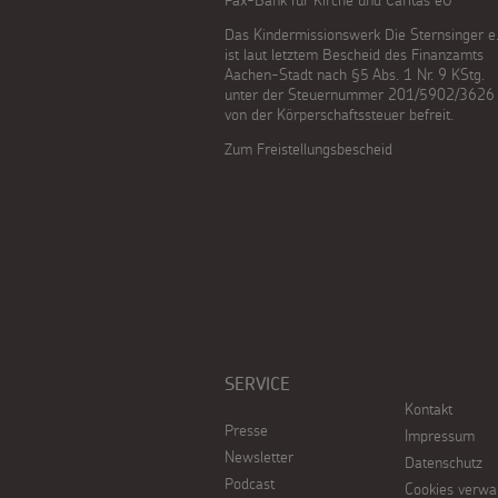
Pax-Bank für Kirche und Caritas eG
Das Kindermissionswerk Die Sternsinger e.
ist laut letztem Bescheid des Finanzamts
Aachen-Stadt nach §5 Abs. 1 Nr. 9 KStg.
unter der Steuernummer 201/5902/3626
von der Körperschaftssteuer befreit.
Zum Freistellungsbescheid
SERVICE
Kontakt
Presse
Impressum
Newsletter
Datenschutz
Podcast
Cookies verwa