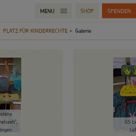
MENU
SHOP
SPENDEN
PLATZ FÜR KINDERRECHTE
Galerie
stätte
lszelt",
GS Li
dingen
Li