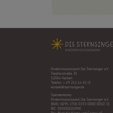
Spenden
Fußbereich
Kindermissionswerk Die Sternsinger e.V.
Stephanstraße 35
52064 Aachen
Telefon: + 49 241.44 61-0
kontakt@sternsinger.de
Spendenkonto
Kindermissionswerk Die Sternsinger e.V.
IBAN: DE95 3706 0193 0000 0010 31
BIC: GENODED1PAX