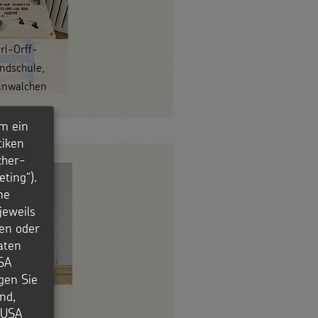
rl-Orff-
ndschule,
unwalchen
m ein
tiken
cher-
ting“).
ne
jeweils
en oder
aten
USA
igen Sie
rl-Orff-
nd,
e USA
ndschule,