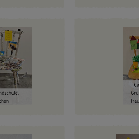
Ca
ndschule,
Gru
chen
Tra