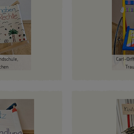
ndschule,
Carl-Orf
chen
Tra