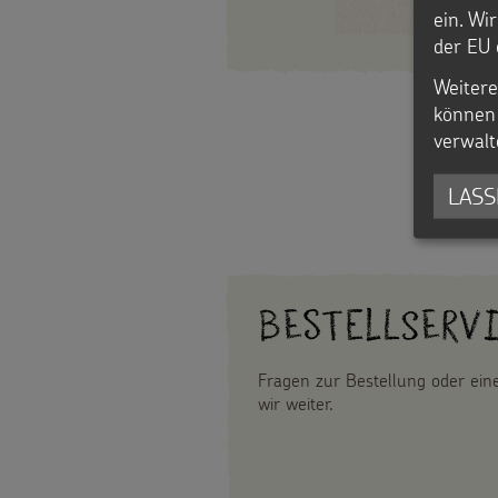
den
ein. Wi
Traunwal
Werde
der EU 
Kindern
Sternsinger!
Weitere
können 
Vereine
verwalt
und
LASS
Initiativen
Sternsingerspenden
Bestellserv
gezielt
einsetzen
Fragen zur Bestellung oder ei
wir weiter.
Testamentsspende
FAQ