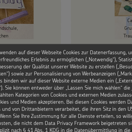
Ca
ndschule,
Gru
chen
Tra
wenden auf dieser Webseite Cookies zur Datenerfassung, u
rfreundliches Erlebnis zu ermöglichen („Notwendig“), Statis
besserung der Qualität unserer Website zu erstellen („Besu
iken“) sowie zur Personalisierung von Werbeanzeigen („Marke
s binden wir auf dieser Website externe Medien ein („Exter
). Sie können entweder über „Lassen Sie mich wählen“ die 
hlten Kategorien von Cookies und externen Medien zulass
okies und Medien akzeptieren. Bei diesen Cookies werden D
 und von Drittanbietern verarbeitet, die ihren Sitz in den 
Wenn Sie Ihre Zustimmung für alle Dienste erteilen, so will
Ca
nsten, die nicht dem Data Privacy Framework beigetreten si
plizit nach § 41 Abs. 1 KDG in die Datenübermittlung in di
ndschule,
Gru