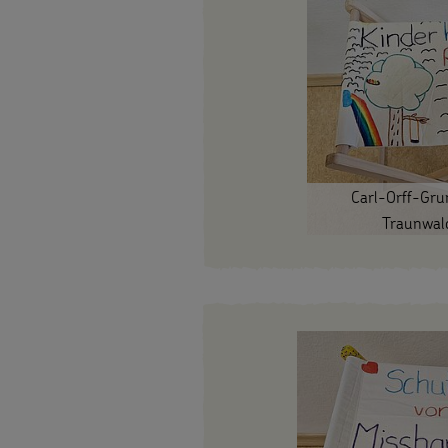
Weihnachten
Weltweit
Basteln
&
SPENDEN
Aktionen
Carl-Orff-Gru
Traunwal
Pate
FÜR
Gottesdienstbausteine
werden
KINDER
Sternsinger-
Die
Spendenaktionen
Sternsinger
Über
Spendenformular
auf
uns