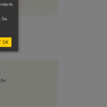
tandards
unwalchen
. Sie
T OK
4
Uhr