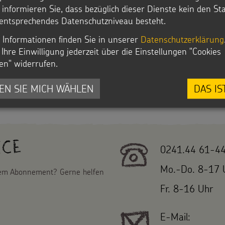
r informieren Sie, dass bezüglich dieser Dienste kein den S
chen
Tra
entsprechendes Datenschutzniveau besteht.
 Informationen finden Sie in unserer
Datenschutzerklärung
Ihre Einwilligung jederzeit über die Einstellungen "Cookies
en" widerrufen.
(aktiv)
1
2
3
4
5
...
14
>>
EN SIE MICH WÄHLEN
DAS IS
ice
0241.44 61-4
Mo.-Do. 8-17 
nem Abonnement? Gerne helfen
Fr. 8-16 Uhr
E-Mail: