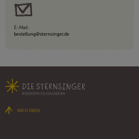
E-Mail:
bestellung@sternsinger.de
Fußbereich
NACH OBEN