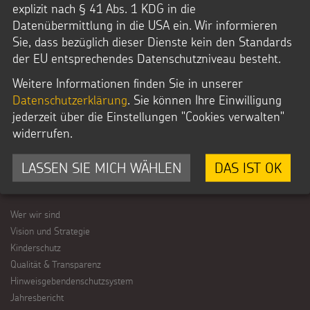
explizit nach § 41 Abs. 1 KDG in die
Datenübermittlung in die USA ein. Wir informieren
STERNSINGEN
Sie, dass bezüglich dieser Dienste kein den Standards
der EU entsprechendes Datenschutzniveau besteht.
Vorlagen, Lieder, Praktische Hilfen
Sternsinger-Material
Weitere Informationen finden Sie in unserer
Tipps und Anregungen
Datenschutzerklärung
. Sie können Ihre Einwilligung
Hintergründe und Empfehlungen
jederzeit über die Einstellungen "Cookies verwalten"
Sternsingermobil
widerrufen.
Fotoausstellung
LASSEN SIE MICH WÄHLEN
DAS IST OK
ÜBER UNS
Wer wir sind
Vision und Strategie
Kinderschutz
Qualität & Transparenz
Hinweisgebendenschutzsystem
Jahresbericht