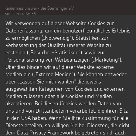
Kindermissionswerk Die Sternsinger e.V.
Stephanstraße 35
52064 Aachen
Wir verwenden auf dieser Webseite Cookies zur
Telefon: + 49 241.44 61-0
Datenerfassung, um ein benutzerfreundliches Erlebnis
kontakt@sternsinger.de
zu ermöglichen („Notwendig“), Statistiken zur
Spendenkonto
Verbesserung der Qualität unserer Website zu
Kindermissionswerk Die Sternsinger e.V.
IBAN: DE95 3706 0193 0000 0010 31
erstellen („Besucher-Statistiken“) sowie zur
BIC: GENODED1PAX
Personalisierung von Werbeanzeigen („Marketing“).
Pax-Bank für Kirche und Caritas eG
Überdies binden wir auf dieser Website externe
Das Kindermissionswerk Die Sternsinger e.V.
Medien ein („Externe Medien“). Sie können entweder
ist laut letztem Bescheid des Finanzamts
über „Lassen Sie mich wählen“ die jeweils
Aachen-Stadt nach §5 Abs. 1 Nr. 9 KStg.
unter der Steuernummer 201/5902/3626
ausgewählten Kategorien von Cookies und externen
von der Körperschaftssteuer befreit.
Medien zulassen oder alle Cookies und Medien
Zum Freistellungsbescheid
akzeptieren. Bei diesen Cookies werden Daten von
uns und von Drittanbietern verarbeitet, die ihren Sitz
in den USA haben. Wenn Sie Ihre Zustimmung für alle
Dienste erteilen, so willigen Sie bei Diensten, die nicht
dem Data Privacy Framework beigetreten sind, auch