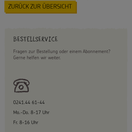
Spendenmöglichkeiten
ZURÜCK ZUR ÜBERSICHT
Videos
Kontakt
Unternehmensspenden
Sternsinger-Steckbrief
Sternsinger-Stiftung
Spiele
Bestellservice
SPENDEN
SHOP
Spende als Geschenk
Werde Sternsinger!
Fragen zur Bestellung oder einem Abonnement?
Suche
Suchbegriff
Gerne helfen wir weiter.
Anlassspenden
Zinsen den Kindern
Vereine und Initiativen
Sternsingerspenden gezielt einsetzen
0241.44 61-44
Mo.-Do. 8-17 Uhr
Testamentsspende
Fr. 8-16 Uhr
FAQ Spenden