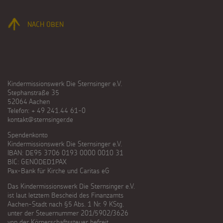
NACH OBEN
Kindermissionswerk Die Sternsinger e.V.
Stephanstraße 35
52064 Aachen
Telefon: + 49 241.44 61-0
kontakt@sternsinger.de
Spendenkonto
Kindermissionswerk Die Sternsinger e.V.
IBAN: DE95 3706 0193 0000 0010 31
BIC: GENODED1PAX
Pax-Bank für Kirche und Caritas eG
Das Kindermissionswerk Die Sternsinger e.V.
ist laut letztem Bescheid des Finanzamts
Aachen-Stadt nach §5 Abs. 1 Nr. 9 KStg.
unter der Steuernummer 201/5902/3626
von der Körperschaftssteuer befreit.