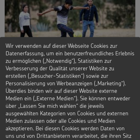
Wir verwenden auf dieser Webseite Cookies zur
Datenerfassung, um ein benutzerfreundliches Erlebnis
zu ermöglichen („Notwendig“), Statistiken zur
Verbesserung der Qualität unserer Website zu
erstellen („Besucher-Statistiken“) sowie zur
Personalisierung von Werbeanzeigen („Marketing“).
7_MICANTO
Überdies binden wir auf dieser Website externe
Rolando (17) blüht beim Fußballspiel mit den Freunden auf.
Medien ein („Externe Medien“). Sie können entweder
über „Lassen Sie mich wählen“ die jeweils
ausgewählten Kategorien von Cookies und externen
Datei Info
Medien zulassen oder alle Cookies und Medien
Dateityp: JPG
akzeptieren. Bei diesen Cookies werden Daten von
Dateigröße: 756,3 KB
uns und von Drittanbietern verarbeitet, die ihren Sitz
© Florian Kopp / Kindermissionswerk