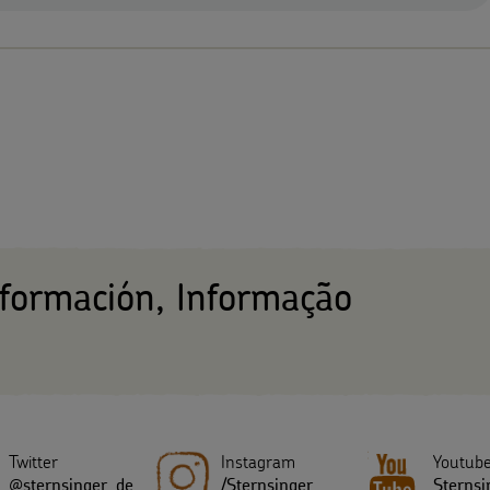
nformación, Informação
Twitter
Instagram
Youtub
@sternsinger_de
/Sternsinger
Sternsi