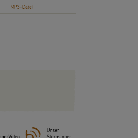
MP3-Datei
e
Unser
ngerVideo
Sternsinger-