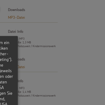
Downloads
MP3-Datei
Datei Info
Dateityp: MP3
m ein
Dateigröße: 1,3 MB
© Urte Podszuweit / Kindermissionswerk
tiken
cher-
ting“).
Downloads
ne
MP3-Datei
jeweils
en oder
aten
Datei Info
USA
Dateityp: MP3
Dateigröße: 1,4 MB
igen Sie
© Urte Podszuweit / Kindermissionswerk
nd,
e USA