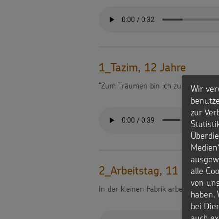
1_Tazim, 12 Jahre
"Zum Träumen bin ich zu müde."
Wir ver
benutze
zur Ver
Statist
Überdie
Medien“
ausgewä
alle Co
2_Arbeitstag, 11 Stunde
von uns
In der kleinen Fabrik arbeitet Tazim
haben. 
bei Die
auch ex