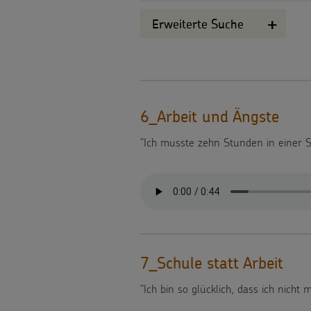
Bildung
Für
werden
KINDER
Material
Erweiterte Suche
Gesundheit
die
Sternsinger-
Tipps
Die
Kinderrechte
Kita
Spendenaktionen
und
Sternsinger
Flucht
Über
Für
Spendenformular
6_Arbeit und Ängste
Anregungen
auf
uns
Kinderarbeit
die
Spendendose
"Ich musste zehn Stunden in einer S
Hintergründe
WhatsApp
Presse
Behinderung
Pfarrgemeinde
Spendenmöglichkeiten
und
Backen
Kontakt
Grundsätze
Martinsaktion
Unternehmensspenden
Empfehlungen
und
der
Weltmissionstag
Sternsinger-
Sternsingermobil
Basteln
Projektarbeit
der
7_Schule statt Arbeit
Stiftung
Fotoausstellung
Sternsinger-
"Ich bin so glücklich, dass ich nicht
Kinder
Spende
Magazin