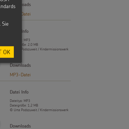
Downloads
tandards
MP3-Datei
. Sie
Datei Info
Dateityp: MP3
Dateigröße: 2,0 MB
© Urte Podszuweit / Kindermissionswerk
T OK
Downloads
MP3-Datei
Datei Info
Dateityp: MP3
Dateigröße: 1,2 MB
© Urte Podszuweit / Kindermissionswerk
Downloads