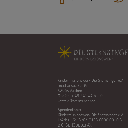
Fußbereich
Kindermissionswerk Die Sternsinger e.V.
Stephanstraße 35
52064 Aachen
Telefon: + 49 241.44 61-0
kontakt@sternsinger.de
Spendenkonto
Kindermissionswerk Die Sternsinger e.V.
IBAN: DE95 3706 0193 0000 0010 31
BIC: GENODED1PAX