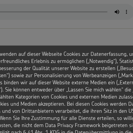
wenden auf dieser Webseite Cookies zur Datenerfassung, u
rfreundliches Erlebnis zu ermöglichen („Notwendig“), Statis
besserung der Qualität unserer Website zu erstellen („Besu
iken“) sowie zur Personalisierung von Werbeanzeigen („Marke
s binden wir auf dieser Website externe Medien ein („Exter
). Sie können entweder über „Lassen Sie mich wählen“ die 
hlten Kategorien von Cookies und externen Medien zulass
okies und Medien akzeptieren. Bei diesen Cookies werden D
n
 und von Drittanbietern verarbeitet, die ihren Sitz in den 
 bis zu 11 Stunden am Tag.
Wenn Sie Ihre Zustimmung für alle Dienste erteilen, so will
nsten, die nicht dem Data Privacy Framework beigetreten si
plizit nach § 41 Abs. 1 KDG in die Datenübermittlung in di