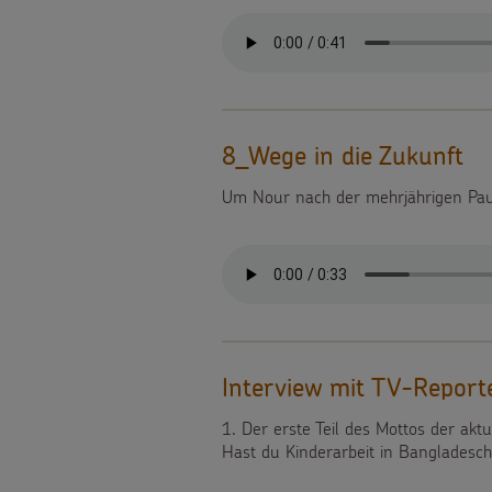
Weihnachten
als
Videos
Weltweit
Geschenk
Sternsinger-
Basteln
Anlassspenden
Steckbrief
8_Wege in die Zukunft
&
Zinsen
Um Nour nach der mehrjährigen Paus
Spiele
Aktionen
den
Werde
Gottesdienstbausteine
Kindern
Sternsinger!
Vereine
und
Interview mit TV-Reporte
Initiativen
1. Der erste Teil des Mottos der aktu
Hast du Kinderarbeit in Bangladesc
Sternsingerspenden