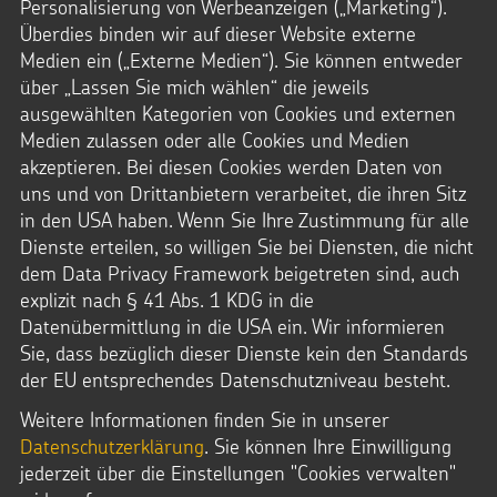
Personalisierung von Werbeanzeigen („Marketing“).
Überdies binden wir auf dieser Website externe
Medien ein („Externe Medien“). Sie können entweder
über „Lassen Sie mich wählen“ die jeweils
ausgewählten Kategorien von Cookies und externen
STERNSINGEN
Medien zulassen oder alle Cookies und Medien
akzeptieren. Bei diesen Cookies werden Daten von
Vorlagen, Lieder, Praktische Hilfen
uns und von Drittanbietern verarbeitet, die ihren Sitz
Sternsinger-Material
in den USA haben. Wenn Sie Ihre Zustimmung für alle
Tipps und Anregungen
Dienste erteilen, so willigen Sie bei Diensten, die nicht
Hintergründe und Empfehlungen
dem Data Privacy Framework beigetreten sind, auch
Sternsingermobil
explizit nach § 41 Abs. 1 KDG in die
Fotoausstellung
Datenübermittlung in die USA ein. Wir informieren
Sie, dass bezüglich dieser Dienste kein den Standards
ÜBER UNS
der EU entsprechendes Datenschutzniveau besteht.
Weitere Informationen finden Sie in unserer
Wer wir sind
Datenschutzerklärung
. Sie können Ihre Einwilligung
Vision und Strategie
jederzeit über die Einstellungen "Cookies verwalten"
Kinderschutz