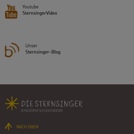
Testamentsspende
Youtube
SternsingerVideo
FAQ Spenden
Unser
Sternsinger-Blog
Fußbereich
NACH OBEN