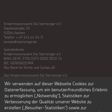
Kindermissionswerk Die Sternsinger e.V.
Stephanstraße 35
52064 Aachen
Telefon: + 49 241.44 61-0
kontakt@sternsinger.de
Spendenkonto
Kindermissionswerk Die Sternsinger e.V.
IBAN: DE95 3706 0193 0000 0010 31
BIC: GENODED1PAX
Pax-Bank für Kirche und Caritas eG
Das Kindermissionswerk Die Sternsinger e.V.
ist laut letztem Bescheid des Finanzamts
Wir verwenden auf dieser Webseite Cookies zur
Aachen-Stadt nach §5 Abs. 1 Nr. 9 KStg.
unter der Steuernummer 201/5902/3626
Datenerfassung, um ein benutzerfreundliches Erlebnis
von der Körperschaftssteuer befreit.
zu ermöglichen („Notwendig“), Statistiken zur
Verbesserung der Qualität unserer Website zu
Zum Freistellungsbescheid
erstellen („Besucher-Statistiken“) sowie zur