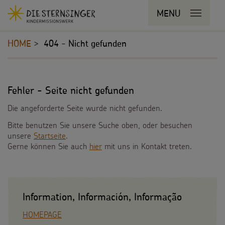
Navigationsabkürzungen
MENU
MENU SCHLIESSEN
Zum
Sie
Kopfbereich
Seiteninhalt
befinden
HOME
404 - Nicht gefunden
Zur
sich
Hauptnavigation
hier:
Zur
STERNSINGEN
Inhalt
Bereichsnavigation
Zur
Fehler - Seite nicht gefunden
Vorlagen, Lieder, Praktische Hilfen
PROJEKTE
Suche
Die angeforderte Seite wurde nicht gefunden.
Sternsinger-Material
Bitte benutzen Sie unsere Suche oben, oder besuchen
180 Jahre
BILDUNGSMATERIAL
unsere
Startseite
.
Tipps und Anregungen
Gerne können Sie auch
hier
mit uns in Kontakt treten.
Umwelt
Für Schulen
SPENDEN
Hintergründe und Empfehlungen
Bildung
Für die Kita
Pate werden
FÜR KINDER
Sternsingermobil
Gesundheit
Information, Información, Informação
Für die Pfarrgemeinde
Sternsinger-Spendenaktionen
Die Sternsinger auf WhatsApp
Fotoausstellung
HOMEPAGE
Kinderrechte
Martinsaktion