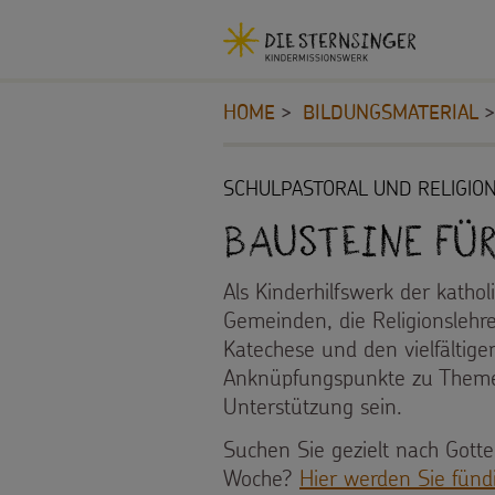
Navigationsabkürzungen
Sie
Kopfbereich
MENU SCHLIESSEN
befinden
HOME
BILDUNGSMATERIAL
Zum
sich
Seiteninhalt
hier:
Zur
Inhalt
SCHULPASTORAL UND RELIGIO
Hauptnavigation
STERNSINGEN
Bausteine fü
Zur
Bereichsnavigation
Vorlagen,
PROJEKTE
Als Kinderhilfswerk der katho
Zur
Gemeinden, die Religionslehre
Suche
Lieder,
180
Katechese und den vielfältige
BILDUNGSMATERIAL
Anknüpfungspunkte zu Theme
Praktische
Jahre
Unterstützung sein.
Für
Hilfen
Umwelt
Suchen Sie gezielt nach Gotte
Schulen
Woche?
Hier werden Sie fünd
Sternsinger-