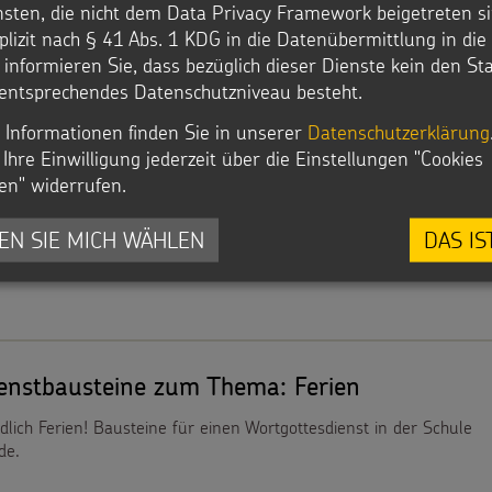
nsten, die nicht dem Data Privacy Framework beigetreten si
plizit nach § 41 Abs. 1 KDG in die Datenübermittlung in di
r informieren Sie, dass bezüglich dieser Dienste kein den S
entsprechendes Datenschutzniveau besteht.
ienstbausteine zum Thema: Die leeren Hände
 Informationen finden Sie in unserer
Datenschutzerklärung
Ihre Einwilligung jederzeit über die Einstellungen "Cookies
gs
en" widerrufen.
r einen Wortgottesdienst über die Heiligen Drei Könige für Kinder
lter
EN SIE MICH WÄHLEN
DAS IS
ienstbausteine zum Thema: Ferien
dlich Ferien! Bausteine für einen Wortgottesdienst in der Schule
de.