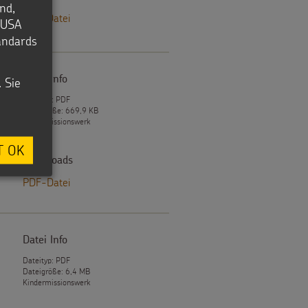
nd,
PDF-Datei
e USA
tandards
Datei Info
. Sie
Dateityp: PDF
Dateigröße: 669,9 KB
Kindermissionswerk
T OK
Downloads
PDF-Datei
Datei Info
Dateityp: PDF
Dateigröße: 6,4 MB
Kindermissionswerk