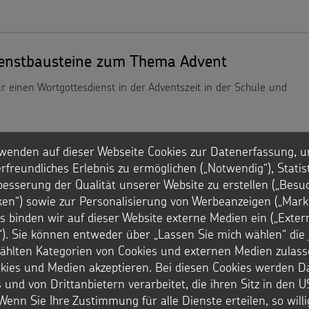
ienstbausteine zum Thema Advent
r einen Wortgottesdienst in der Adventszeit in der Schule und
wenden auf dieser Webseite Cookies zur Datenerfassung, u
rfreundliches Erlebnis zu ermöglichen („Notwendig“), Statis
besserung der Qualität unserer Website zu erstellen („Besu
iken“) sowie zur Personalisierung von Werbeanzeigen („Marke
s binden wir auf dieser Website externe Medien ein („Exter
ienstbausteine zum Thema Brot
). Sie können entweder über „Lassen Sie mich wählen“ die 
hlten Kategorien von Cookies und externen Medien zulass
r einen Wortgottesdienst für Kinder im Vorschulalter
okies und Medien akzeptieren. Bei diesen Cookies werden D
 und von Drittanbietern verarbeitet, die ihren Sitz in den 
Wenn Sie Ihre Zustimmung für alle Dienste erteilen, so will