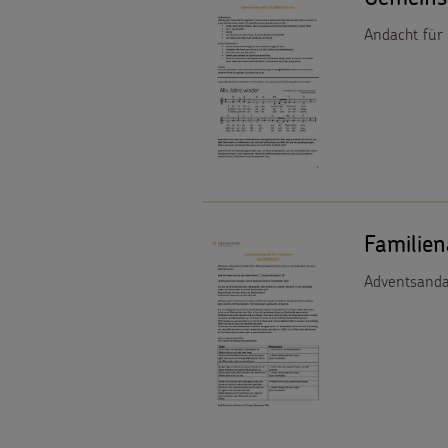
Weihnachten
Andacht für
Weltweit
Basteln
&
SPENDEN
Aktionen
Pate
FÜR
Gottesdienstbausteine
Familien
werden
Adventsanda
KINDER
Sternsinger-
Die
Spendenaktionen
Sternsinger
Über
Spendenformular
auf
uns