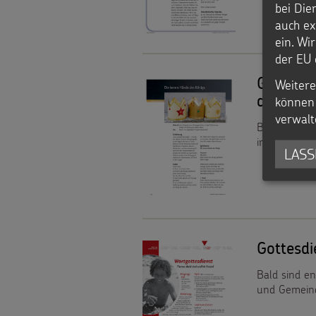
bei Die
Spenden
auch ex
ein. Wi
der EU 
Gottesd
Weitere
können 
des Köni
verwalt
Bausteine fü
im Vorschula
LASS
Gottesd
Bald sind en
und Gemein