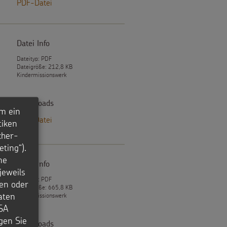
PDF-Datei
Datei Info
Dateityp: PDF
Dateigröße: 212,8 KB
Kindermissionswerk
Downloads
m ein
PDF-Datei
tiken
cher-
ting“).
ne
Datei Info
jeweils
Dateityp: PDF
en oder
Dateigröße: 665,8 KB
aten
Kindermissionswerk
USA
igen Sie
Downloads