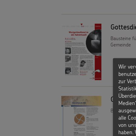
den
Werde
Kindern
Sternsinger!
Gottesd
Vereine
Bausteine fü
Gemeinde
und
Initiativen
Wir ver
Sternsingerspenden
benutze
zur Ver
gezielt
Statist
Überdie
Gottesd
einsetzen
Medien“
ausgewä
Bausteine fü
Testamentsspende
alle Co
von uns
FAQ
haben. 