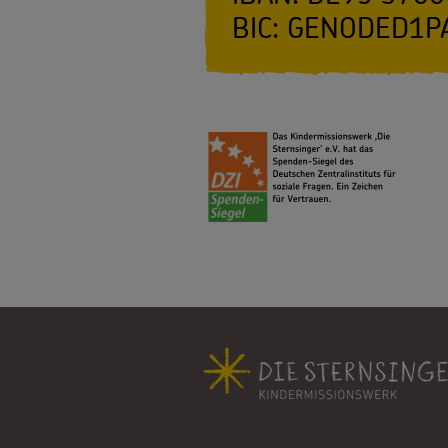
BIC: GENODED1P
Fußbereich