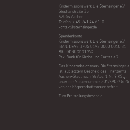
Kindermissionswerk Die Sternsinger e.V.
Stephanstraße 35
52064 Aachen
Telefon: + 49 241.44 61-0
kontakt@sternsinger.de
Spendenkonto
Kindermissionswerk Die Sternsinger e.V.
IBAN: DE95 3706 0193 0000 0010 31
BIC: GENODED1PAX
Pax-Bank für Kirche und Caritas eG
Das Kindermissionswerk Die Sternsinger e.
ist laut letztem Bescheid des Finanzamts
Aachen-Stadt nach §5 Abs. 1 Nr. 9 KStg.
unter der Steuernummer 201/5902/3626
von der Körperschaftssteuer befreit.
Zum Freistellungsbescheid