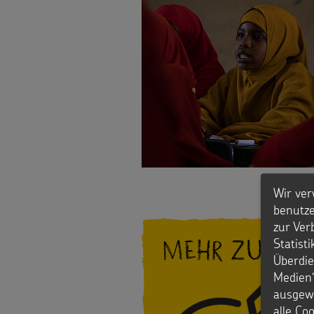
Basteln
der
Stiftung
Sternsinger-
Kinder
Spende
Magazin
Weihnachten
als
Videos
Weltweit
Geschenk
Sternsinger-
Basteln
Anlassspenden
Steckbrief
&
Zinsen
Wir ver
Spiele
Aktionen
benutze
den
zur Ver
Werde
Gottesdienstbausteine
Mehr zum T
Statist
Kindern
Überdie
Sternsinger!
Medien“
Vereine
ausgewä
alle Co
und