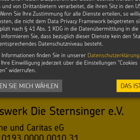
und Jugendlichen weltweit die Voraussetzung, den Te
 und von Drittanbietern verarbeitet, die ihren Sitz in den 
Arbeitslosigkeit und Kriminalität zu durchbrechen u
Wenn Sie Ihre Zustimmung für alle Dienste erteilen, so will
zu ermöglichen. Hier liegt ein Schwerpunkt 
Zukunft
nsten, die nicht dem Data Privacy Framework beigetreten si
Kindermissionswerks.
plizit nach § 41 Abs. 1 KDG in die Datenübermittlung in di
r informieren Sie, dass bezüglich dieser Dienste kein den S
Zum Schwerpunkt Bildung
entsprechendes Datenschutzniveau besteht.
 Informationen finden Sie in unserer
Datenschutzerklärung
Ihre Einwilligung jederzeit über die Einstellungen "Cookies
en" widerrufen.
EN SIE MICH WÄHLEN
DAS IS
swerk Die Sternsinger e.V.
he und Caritas eG
 0193 0000 0010 31