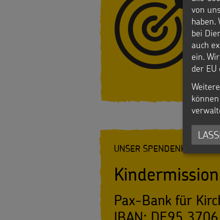
von uns
haben. 
Initiativen
bei Die
Sternsingerspenden
auch ex
ein. Wi
gezielt
der EU 
Weitere
einsetzen
können 
verwalt
Testamentsspende
FAQ
LASS
UNSER SPENDENKONTO
Spenden
Kindermission
Pax-Bank für Kirc
IBAN: DE95 3706