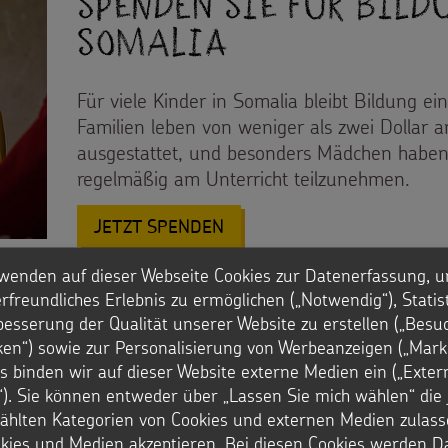
Spenden Sie für Bild
Somalia
Für viele Kinder in Somalia bleibt Bildung ei
Familien leben von weniger als zwei Dollar a
ausgestattet, und besonders Mädchen haben 
regelmäßig am Unterricht teilzunehmen.
: SPENDEN SIE FÜR BILDUN
JETZT SPENDEN
wenden auf dieser Webseite Cookies zur Datenerfassung, u
rfreundliches Erlebnis zu ermöglichen („Notwendig“), Statis
besserung der Qualität unserer Website zu erstellen („Besu
hema Bildung
iken“) sowie zur Personalisierung von Werbeanzeigen („Marke
s binden wir auf dieser Website externe Medien ein („Exter
). Sie können entweder über „Lassen Sie mich wählen“ die 
hlten Kategorien von Cookies und externen Medien zulass
Schulbildung und eine berufsqualifizierende Ausbi
okies und Medien akzeptieren. Bei diesen Cookies werden D