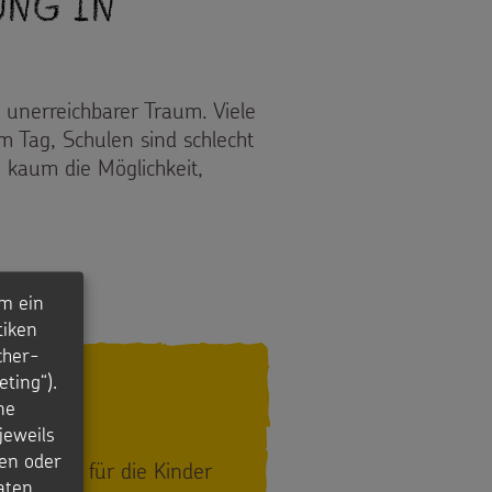
ung in
n unerreichbarer Traum. Viele
m Tag, Schulen sind schlecht
kaum die Möglichkeit,
G IN SOMALIA
m ein
tiken
cher-
ting“).
ne
jeweils
en oder
sind für die Kinder
ldung
aten