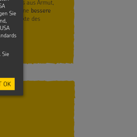
ufelskreis aus Armut,
USA
nd ihnen eine
bessere
igen Sie
der Projekte des
nd,
e USA
tandards
. Sie
T OK