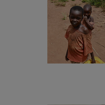
Bildung
Material
Gesundheit
Tipps
Kinderrechte
und
Flucht
Anregungen
Kinderarbeit
Hintergründe
Behinderung
und
Grundsätze
Empfehlungen
der
Sternsingermobil
Projektarbeit
Fotoausstellung
BILDUNGSMATERIAL