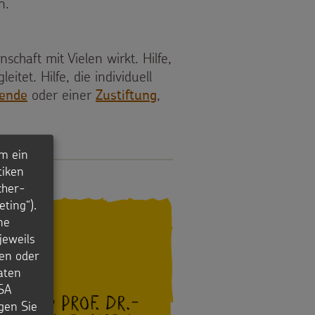
n.
schaft mit Vielen wirkt. Hilfe,
tet. Hilfe, die individuell
oder einer
,
ende
Zustiftung
m ein
tiken
cher-
ting“).
ne
jeweils
en oder
aten
USA
a und Prof. Dr.-
igen Sie