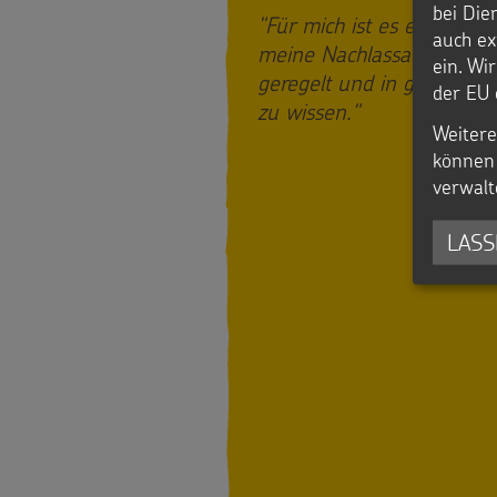
bei Die
"Für mich ist es ein gutes 
auch ex
meine Nachlassangelegen
ein. Wi
geregelt und in guten Hä
der EU 
zu wissen."
Weitere
können 
verwalt
LASS