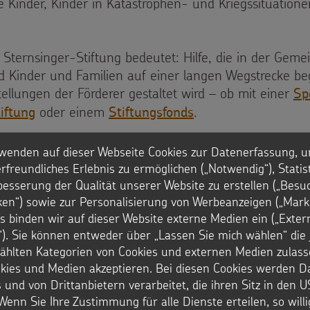
 Kinder, Kinder in Katastrophen- und Kriegssituatione
r Sternsinger-Stiftung bedeutet: Hilfe, die in der Gemein
 Kinder und Familien auf einer langen Wegstrecke beglei
ellungen der Förderer gestaltet wird – ob mit einer
Sp
oder einem
.
iftung
Stiftungsfonds
wenden auf dieser Webseite Cookies zur Datenerfassung, u
rfreundliches Erlebnis zu ermöglichen („Notwendig“), Statis
besserung der Qualität unserer Website zu erstellen („Besu
iken“) sowie zur Personalisierung von Werbeanzeigen („Marke
nsere Stifter:
s binden wir auf dieser Website externe Medien ein („Exter
). Sie können entweder über „Lassen Sie mich wählen“ die 
hlten Kategorien von Cookies und externen Medien zulass
okies und Medien akzeptieren. Bei diesen Cookies werden D
 und von Drittanbietern verarbeitet, die ihren Sitz in den 
er
Hermann-Josef
Helg
Wenn Sie Ihre Zustimmung für alle Dienste erteilen, so will