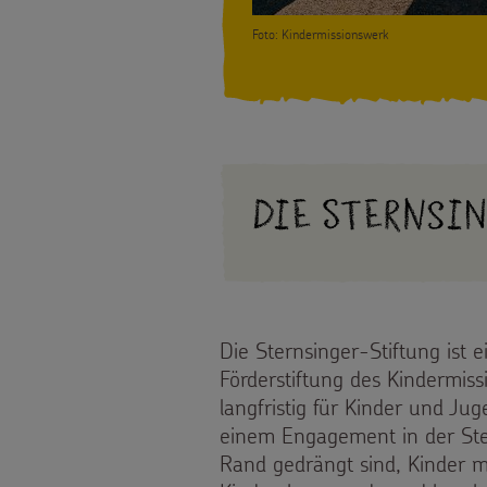
WhatsApp
Presse
gezielt
Foto: Kindermissionswerk
Backen
Kontakt
einsetzen
und
Testamentsspende
Basteln
FAQ
Die Sternsi
Sternsinger-
Spenden
Magazin
Videos
Die Sternsinger-Stiftung ist e
Sternsinger-
Förderstiftung des Kindermissi
langfristig für Kinder und Jug
Steckbrief
einem Engagement in der Ster
Rand gedrängt sind, Kinder m
Spiele