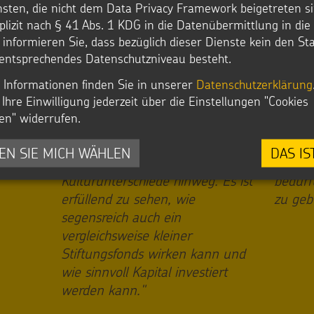
Breuer
Ing.
nsten, die nicht dem Data Privacy Framework beigetreten si
Gefühl,
plizit nach § 41 Abs. 1 KDG in die Datenübermittlung in di
heiten
"Es gefällt mir gut, dass auch die
"Wir h
r informieren Sie, dass bezüglich dieser Dienste kein den S
nden
Projektpartner in Äthiopien, die
jetzt 
entsprechendes Datenschutzniveau besteht.
Unterstützung aus der „Inge
auch n
 Informationen finden Sie in unserer
Datenschutzerklärung
Breuer Stiftung“ erhalten, über
immer 
Ihre Einwilligung jederzeit über die Einstellungen "Cookies
meine Frau und unser Anliegen
Jahres
en" widerrufen.
informiert sind. So entsteht eine
möchte
Verbundenheit auch über viele
dass w
EN SIE MICH WÄHLEN
DAS IS
tausend Kilometer, Sprach- und
Beitra
Kulturunterschiede hinweg. Es ist
bedürf
erfüllend zu sehen, wie
zu geb
segensreich auch ein
vergleichsweise kleiner
Stiftungsfonds wirken kann und
wie sinnvoll Kapital investiert
werden kann."