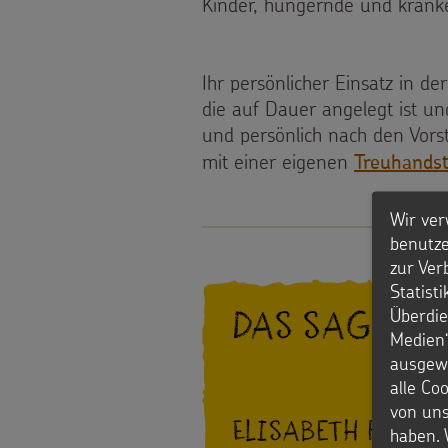
Kinder, hungernde und kranke
Werde
Sternsinger!
Ihr persönlicher Einsatz in de
die auf Dauer angelegt ist und
und persönlich nach den Vorst
mit einer eigenen
Treuhandst
Wir ver
benutze
zur Ver
Statist
Das sagen u
Überdie
Medien“
ausgewä
alle Co
von uns
Elisabeth Fleckn
haben. 