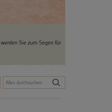
er werden Sie zum Segen für
Suche
Suchbegriff