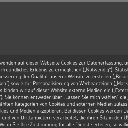
wenden auf dieser Webseite Cookies zur Datenerfassung, u
rfreundliches Erlebnis zu ermöglichen („Notwendig“), Statis
besserung der Qualität unserer Website zu erstellen („Besu
iken“) sowie zur Personalisierung von Werbeanzeigen („Marke
s binden wir auf dieser Website externe Medien ein („Exter
Projekte zum Thema
). Sie können entweder über „Lassen Sie mich wählen“ die 
hlten Kategorien von Cookies und externen Medien zulass
okies und Medien akzeptieren. Bei diesen Cookies werden D
Über 117 Millionen Menschen sind derzeit au
 und von Drittanbietern verarbeitet, die ihren Sitz in den 
sind gefährdet: Viele werden von ihren Famil
Wenn Sie Ihre Zustimmung für alle Dienste erteilen, so will