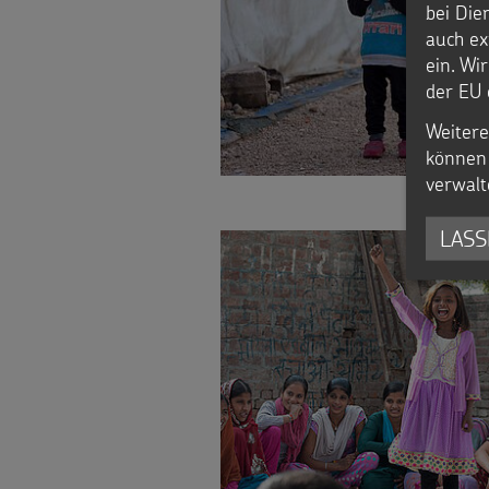
bei Die
auch ex
ein. Wi
der EU 
Weitere
können 
verwalt
LASS