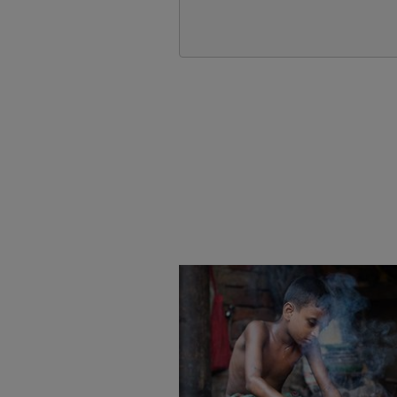
Bildung
Material
Gesundheit
Tipps
Kinderrechte
und
Flucht
Anregungen
Kinderarbeit
Hintergründe
Behinderung
und
Grundsätze
Empfehlungen
der
Sternsingermobil
Projektarbeit
Fotoausstellung
BILDUNGSMATERIAL