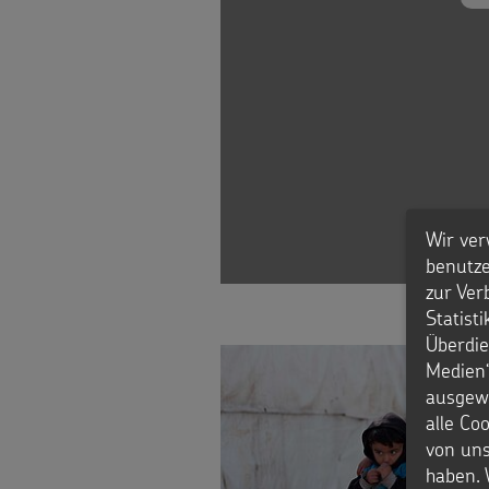
Initiativen
Sternsingerspenden
gezielt
einsetzen
Wir ver
Testamentsspende
benutze
zur Ver
FAQ
Statist
Überdie
Spenden
Medien“
ausgewä
alle Co
von uns
haben. 