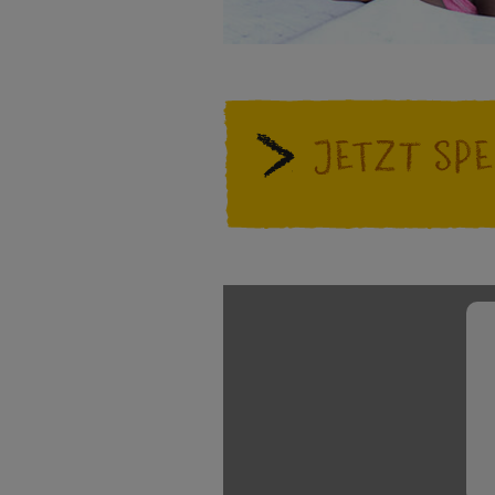
Basteln
der
Stiftung
Sternsinger-
Kinder
Spende
Magazin
Weihnachten
Jetzt spe
als
Videos
Weltweit
Geschenk
Sternsinger-
Basteln
Anlassspenden
Steckbrief
&
Zinsen
Spiele
Aktionen
den
Werde
Gottesdienstbausteine
Kindern
Sternsinger!
Vereine
und