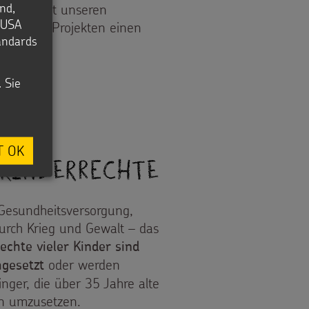
nd,
insam mit unseren
e USA
 unseren Projekten einen
tandards
FLUCHT
. Sie
T OK
Kinderrechte
 Gesundheitsversorgung,
urch Krieg und Gewalt – das
echte vieler Kinder sind
oder werden
gesetzt
inger, die über 35 Jahre alte
rn umzusetzen.