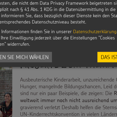
nsten, die nicht dem Data Privacy Framework beigetreten si
und haben keinen Zugang zu Schulen. Geme
plizit nach § 41 Abs. 1 KDG in die Datenübermittlung in di
Projektpartnern geben wir diesen Kindern in
r informieren Sie, dass bezüglich dieser Dienste kein den S
Zufluchtsort und neue Perspektiven.
entsprechendes Datenschutzniveau besteht.
: PROJEKTE ZUM THEMA 
ZU DEN PROJEKTEN
 Informationen finden Sie in unserer
Datenschutzerklärung
Ihre Einwilligung jederzeit über die Einstellungen "Cookies
en" widerrufen.
EN SIE MICH WÄHLEN
DAS IS
Projekte zum Thema 
Ausbeuterische Kinderarbeit, unzureichende
Hunger, mangelnde Bildungschancen, Leid d
sind nur ein paar Beispiele, die zeigen: Die
R
weltweit immer noch nicht ausreichend um
gravierend verletzt Deshalb helfen die Sterns
UN-Kinderrechtskonvention in vielen Lände