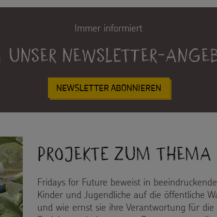
Immer informiert
Unser Newsletter-Ange
NEWSLETTER ABONNIEREN
Projekte zum Thema
Fridays for Future beweist in beeindruckender
Kinder und Jugendliche auf die öffentlich
und wie ernst sie ihre Verantwortung für d