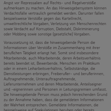
Spendenformular
Angst vor Repressalien auf Rechts- und Regelverstöße
Backen und Basteln
Über uns
aufmerksam zu machen. An das Hinweisgebersystem können
Flucht
Weltmissionstag der Kinder
Spendendose
Verdachtsfälle vertraulich gemeldet werden. Darunter fallen
Sternsinger-Magazin
Presse
beispielsweise Verstöße gegen das Kartellrecht,
Kinderarbeit
Weihnachten Weltweit
umweltrechtliche Vorgaben, Verletzung von Menschenrechten
Spendenmöglichkeiten
Videos
Kontakt
sowie Verdacht auf Korruption, Diebstahl, Diskriminierung
Behinderung
Basteln & Aktionen
oder Mobbing sowie sonstige (gesetzliche) Vorgaben.
Unternehmensspenden
Sternsinger-Steckbrief
Voraussetzung ist, dass die hinweisgebende Person die
Grundsätze der Projektarbeit
Gottesdienstbausteine
Sternsinger-Stiftung
Informationen über Verstöße im Zusammenhang mit ihrer
Spiele
beruflichen Tätigkeit erlangt hat. Somit sind insbesondere
SPENDEN
SHOP
Mitarbeitende, auch Mitarbeitende, deren Arbeitsverhältnis
Spende als Geschenk
Werde Sternsinger!
bereits beendet ist, Bewerbende, Menschen im Praktikum
Suche
Suchbegriff
oder in einem Leiharbeitsverhältnis, Selbstständige, die
Anlassspenden
Dienstleistungen erbringen, Freiberufler- und beruflerinnen,
Auftragnehmende, Unterauftragnehmende,
Zinsen den Kindern
Lieferunternehmen und deren Mitarbeitende, Anteilseigner
und -eignerinnen und Personen in Leitungsgremien umfasst.
Vereine und Initiativen
Die hinweisgebende Person muss jedoch hinreichenden Grund
zu der Annahme haben, dass die gemeldeten Informationen
Sternsingerspenden gezielt einsetzen
der Wahrheit entsprechen. Gemeldete Informationen, die
beispielsweise auf Spekulationen beruhen oder bereits