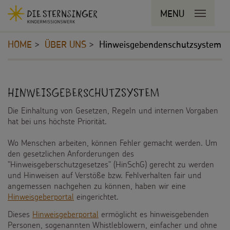
Navigationsabkürzungen
MENU
MENU SCHLIESSEN
Zum
Sie
Kopfbereich
Seiteninhalt
befinden
HOME
ÜBER UNS
Hinweisgebendenschutzsystem
Zur
sich
Hauptnavigation
hier:
Zur
STERNSINGEN
Inhalt
Bereichsnavigation
Hinweisgeberschutzsystem
Zur
Vorlagen, Lieder, Praktische Hilfen
PROJEKTE
Suche
Die Einhaltung von Gesetzen, Regeln und internen Vorgaben
hat bei uns höchste Priorität.
Sternsinger-Material
180 Jahre
BILDUNGSMATERIAL
Wo Menschen arbeiten, können Fehler gemacht werden. Um
Tipps und Anregungen
Umwelt
den gesetzlichen Anforderungen des
Für Schulen
SPENDEN
"Hinweisgeberschutzgesetzes" (HinSchG) gerecht zu werden
Hintergründe und Empfehlungen
und Hinweisen auf Verstöße bzw. Fehlverhalten fair und
Bildung
Für die Kita
Pate werden
angemessen nachgehen zu können, haben wir eine
FÜR KINDER
Sternsingermobil
Hinweisgeberportal
eingerichtet.
Gesundheit
Für die Pfarrgemeinde
Sternsinger-Spendenaktionen
Die Sternsinger auf WhatsApp
Dieses
Hinweisgeberportal
ermöglicht es hinweisgebenden
Fotoausstellung
Kinderrechte
Personen, sogenannten Whistleblowern, einfacher und ohne
Martinsaktion