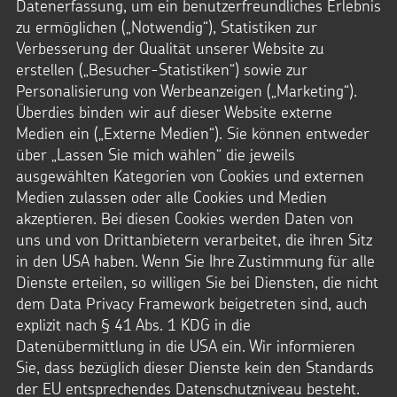
Datenerfassung, um ein benutzerfreundliches Erlebnis
zu ermöglichen („Notwendig“), Statistiken zur
Verbesserung der Qualität unserer Website zu
Fußbereich
erstellen („Besucher-Statistiken“) sowie zur
Personalisierung von Werbeanzeigen („Marketing“).
Überdies binden wir auf dieser Website externe
Medien ein („Externe Medien“). Sie können entweder
über „Lassen Sie mich wählen“ die jeweils
NACH OBEN
ausgewählten Kategorien von Cookies und externen
Medien zulassen oder alle Cookies und Medien
akzeptieren. Bei diesen Cookies werden Daten von
uns und von Drittanbietern verarbeitet, die ihren Sitz
Kindermissionswerk Die Sternsinger e.V.
in den USA haben. Wenn Sie Ihre Zustimmung für alle
Stephanstraße 35
Dienste erteilen, so willigen Sie bei Diensten, die nicht
52064 Aachen
dem Data Privacy Framework beigetreten sind, auch
Telefon: + 49 241.44 61-0
kontakt@sternsinger.de
explizit nach § 41 Abs. 1 KDG in die
Datenübermittlung in die USA ein. Wir informieren
Spendenkonto
Kindermissionswerk Die Sternsinger e.V.
Sie, dass bezüglich dieser Dienste kein den Standards
IBAN: DE95 3706 0193 0000 0010 31
der EU entsprechendes Datenschutzniveau besteht.
BIC: GENODED1PAX