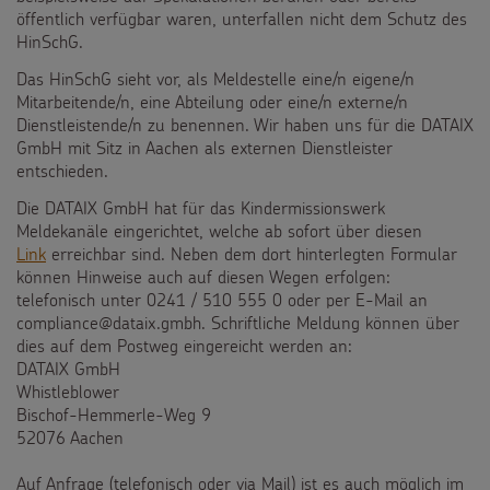
öffentlich verfügbar waren, unterfallen nicht dem Schutz des
Testamentsspende
HinSchG.
FAQ Spenden
Das HinSchG sieht vor, als Meldestelle eine/n eigene/n
Mitarbeitende/n, eine Abteilung oder eine/n externe/n
Dienstleistende/n zu benennen. Wir haben uns für die DATAIX
GmbH mit Sitz in Aachen als externen Dienstleister
entschieden.
Die DATAIX GmbH hat für das Kindermissionswerk
Meldekanäle eingerichtet, welche ab sofort über diesen
Link
erreichbar sind. Neben dem dort hinterlegten Formular
können Hinweise auch auf diesen Wegen erfolgen:
telefonisch unter 0241 / 510 555 0 oder per E-Mail an
compliance@dataix.gmbh. Schriftliche Meldung können über
dies auf dem Postweg eingereicht werden an:
DATAIX GmbH
Whistleblower
Bischof-Hemmerle-Weg 9
52076 Aachen
Auf Anfrage (telefonisch oder via Mail) ist es auch möglich im