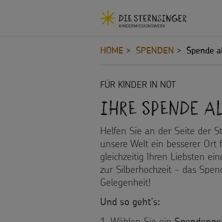
Navigationsabkürzungen
Sie
Kopfbereich
MENU SCHLIESSEN
befinden
HOME
SPENDEN
Spende a
Zum
sich
Seiteninhalt
hier:
Zur
Inhalt
FÜR KINDER IN NOT
Hauptnavigation
STERNSINGEN
Ihre Spende a
Zur
Bereichsnavigation
Vorlagen,
PROJEKTE
Helfen Sie an der Seite der S
Zur
unsere Welt ein besserer Ort 
Suche
Lieder,
180
BILDUNGSMATERIAL
gleichzeitig Ihren Liebsten e
zur Silberhochzeit - das Spe
Praktische
Jahre
Gelegenheit!
Für
SPENDEN
Hilfen
Umwelt
Und so geht's:
Schulen
Pate
Sternsinger-
1. Wählen Sie ein