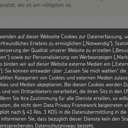
esetzt, wo es am nötigsten ist.
lte Fragen:
wenden auf dieser Webseite Cookies zur Datenerfassung, u
rfreundliches Erlebnis zu ermöglichen („Notwendig“), Statis
besserung der Qualität unserer Website zu erstellen („Besu
verschenken?
iken“) sowie zur Personalisierung von Werbeanzeigen („Marke
s binden wir auf dieser Website externe Medien ein („Exter
er anderen Person spenden?
). Sie können entweder über „Lassen Sie mich wählen“ die 
hlten Kategorien von Cookies und externen Medien zulass
chenke?
okies und Medien akzeptieren. Bei diesen Cookies werden D
 und von Drittanbietern verarbeitet, die ihren Sitz in den 
Spende?
Wenn Sie Ihre Zustimmung für alle Dienste erteilen, so will
nsten, die nicht dem Data Privacy Framework beigetreten si
plizit nach § 41 Abs. 1 KDG in die Datenübermittlung in di
r informieren Sie, dass bezüglich dieser Dienste kein den S
entsprechendes Datenschutzniveau besteht.