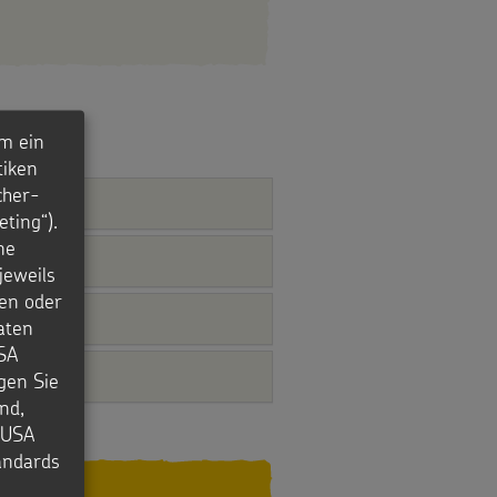
m ein
tiken
cher-
ting“).
ne
jeweils
en oder
aten
USA
igen Sie
nd,
e USA
tandards