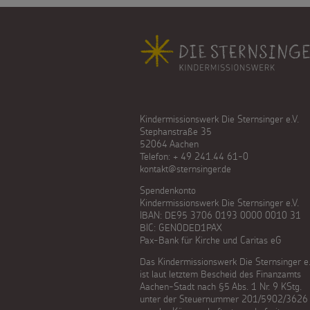
Fußbereich
Kindermissionswerk Die Sternsinger e.V.
Stephanstraße 35
52064 Aachen
Telefon: + 49 241.44 61-0
kontakt@sternsinger.de
Spendenkonto
Kindermissionswerk Die Sternsinger e.V.
IBAN: DE95 3706 0193 0000 0010 31
BIC: GENODED1PAX
Pax-Bank für Kirche und Caritas eG
Das Kindermissionswerk Die Sternsinger e.
ist laut letztem Bescheid des Finanzamts
Aachen-Stadt nach §5 Abs. 1 Nr. 9 KStg.
unter der Steuernummer 201/5902/3626