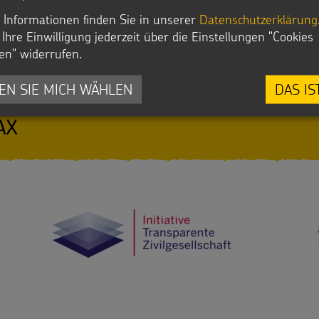
 Informationen finden Sie in unserer
Datenschutzerklärung
Ihre Einwilligung jederzeit über die Einstellungen "Cookies
swerk Die Sternsinger e.V.
en" widerrufen.
he und Caritas eG
EN SIE MICH WÄHLEN
DAS IS
 0193 0000 0010 31
AX