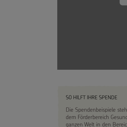
Weihnachten
als
Weltweit
Geschenk
Basteln
Anlassspenden
&
Zinsen
Aktionen
den
FÜR
Gottesdienstbausteine
Kindern
KINDER
Vereine
Die
SO HILFT IHRE SPENDE
und
Sternsinger
Die Spendenbeispiele steh
Initiativen
Über
dem Förderbereich Gesundh
auf
uns
Sternsingerspenden
ganzen Welt in den Bereich