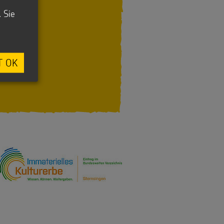
. Sie
T OK