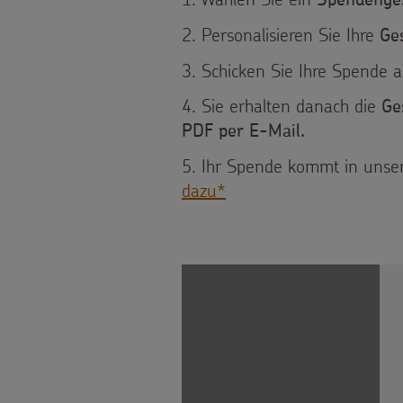
Bildung
Spendenge
Für
werden
Material
2. Personalisieren Sie Ihre
Ge
Gesundheit
die
Sternsinger-
3. Schicken Sie Ihre Spende a
Tipps
Kinderrechte
Kita
Spendenaktionen
4. Sie erhalten danach die
Ge
und
Flucht
Für
PDF per E-Mail.
Spendenformular
Anregungen
5. Ihr Spende kommt in uns
Kinderarbeit
die
Spendendose
dazu*
Hintergründe
Behinderung
Pfarrgemeinde
Spendenmöglichkeiten
und
Grundsätze
Martinsaktion
Unternehmensspenden
Empfehlungen
der
Weltmissionstag
Sternsinger-
Sternsingermobil
Projektarbeit
der
Stiftung
Fotoausstellung
Kinder
Spende