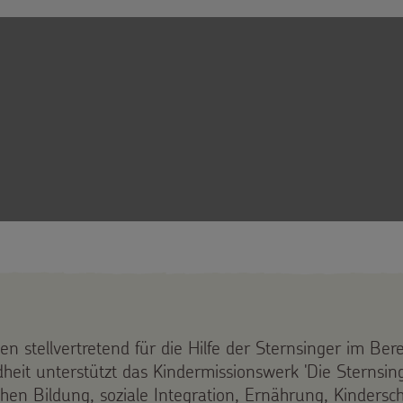
en stellvertretend für die Hilfe der Sternsinger im Be
eit unterstützt das Kindermissionswerk 'Die Sternsing
en Bildung, soziale Integration, Ernährung, Kindersch