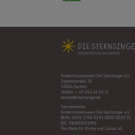
Fußbereich
Kindermissionswerk Die Sternsinger e.V.
Stephanstraße 35
52064 Aachen
Telefon: + 49 241.44 61-0
kontakt@sternsinger.de
Spendenkonto
Kindermissionswerk Die Sternsinger e.V.
IBAN: DE95 3706 0193 0000 0010 31
BIC: GENODED1PAX
Pax-Bank für Kirche und Caritas eG