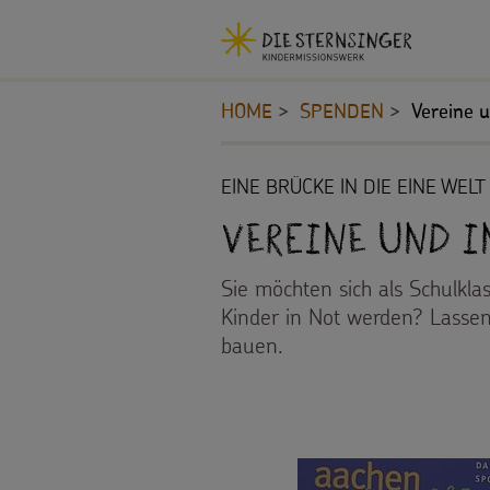
Navigationsabkürzungen
Sie
Kopfbereich
MENU SCHLIESSEN
befinden
HOME
SPENDEN
Vereine u
Zum
sich
Seiteninhalt
hier:
Zur
Inhalt
EINE BRÜCKE IN DIE EINE WELT
Hauptnavigation
STERNSINGEN
Vereine und 
Zur
Bereichsnavigation
Vorlagen,
PROJEKTE
Sie möchten sich als Schulklas
Zur
Kinder in Not werden? Lassen
Suche
Lieder,
180
BILDUNGSMATERIAL
bauen.
Praktische
Jahre
Für
SPENDEN
Hilfen
Umwelt
Schulen
Pate
Sternsinger-