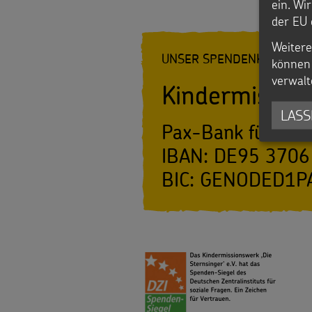
ein. Wi
der EU 
Werde
Weitere
Sternsinger!
UNSER SPENDENKONTO
können 
verwalt
Kindermission
LASS
Pax-Bank für Kirc
IBAN: DE95 3706
BIC: GENODED1P