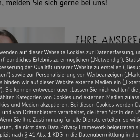
 melden Sie sich gerne bei uns!
Ihre Anspre
wenden auf dieser Webseite Cookies zur Datenerfassung, u
rfreundliches Erlebnis zu ermöglichen („Notwendig“), Statis
Gisela Kloubert
besserung der Qualität unserer Website zu erstellen („Besu
iken“) sowie zur Personalisierung von Werbeanzeigen („Marke
Telefon: 0241. 44 61-61
s binden wir auf dieser Website externe Medien ein („Exter
E-Mail: kloubert@sternsi
). Sie können entweder über „Lassen Sie mich wählen“ die 
hlten Kategorien von Cookies und externen Medien zulass
okies und Medien akzeptieren. Bei diesen Cookies werden D
 und von Drittanbietern verarbeitet, die ihren Sitz in den 
Wenn Sie Ihre Zustimmung für alle Dienste erteilen, so will
nsten, die nicht dem Data Privacy Framework beigetreten si
plizit nach § 41 Abs. 1 KDG in die Datenübermittlung in di