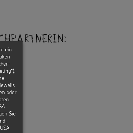
chpartnerin:
m ein
tiken
cher-
ting“).
ne
nger.de
jeweils
en oder
aten
USA
igen Sie
nd,
e USA