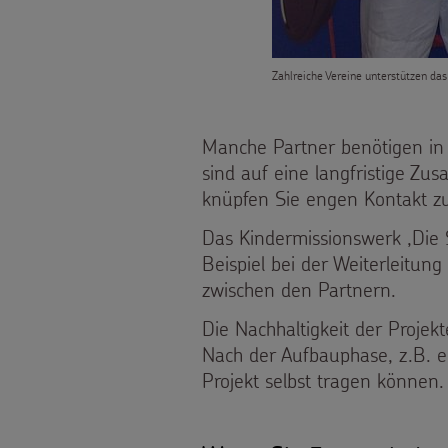
Weihnachten
als
Weltweit
Geschenk
Zahlreiche Vereine unterstützen da
Basteln
Anlassspenden
Manche Partner benötigen in 
&
Zinsen
sind auf eine langfristige 
Aktionen
knüpfen Sie engen Kontakt zu
den
FÜR
Das Kindermissionswerk ,Die S
Gottesdienstbausteine
Kindern
Beispiel bei der Weiterleitu
KINDER
zwischen den Partnern.
Vereine
Die Nachhaltigkeit der Projekt
Die
und
Nach der Aufbauphase, z.B. e
Projekt selbst tragen können.
Sternsinger
Über
Initiativen
auf
uns
Sternsingerspenden