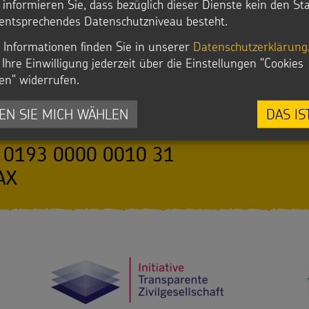
r informieren Sie, dass bezüglich dieser Dienste kein den S
entsprechendes Datenschutzniveau besteht.
 Informationen finden Sie in unserer
Datenschutzerklärung
Ihre Einwilligung jederzeit über die Einstellungen "Cookies
en" widerrufen.
swerk Die Sternsinger e.V.
EN SIE MICH WÄHLEN
DAS IS
he und Caritas eG
 0193 0000 0010 31
AX