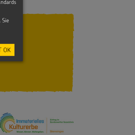
tandards
. Sie
T OK