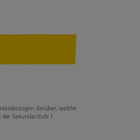
 KINDERARBEIT!
anlassbezogen darüber, welche
d die Sekundarstufe I