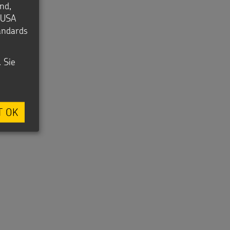
nd,
e USA
tandards
. Sie
T OK