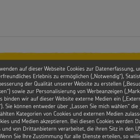
e und kreative Arbeitsh
wenden auf dieser Webseite Cookies zur Datenerfassung, u
rfreundliches Erlebnis zu ermöglichen („Notwendig“), Statis
besserung der Qualität unserer Website zu erstellen („Besu
iken“) sowie zur Personalisierung von Werbeanzeigen („Marke
s binden wir auf dieser Website externe Medien ein („Exter
). Sie können entweder über „Lassen Sie mich wählen“ die 
Bastelideen und Rez
hlten Kategorien von Cookies und externen Medien zulass
okies und Medien akzeptieren. Bei diesen Cookies werden D
 und von Drittanbietern verarbeitet, die ihren Sitz in den 
: BASTELIDEEN UND REZEPTE
ZU DEN ANLEITUNGEN
Wenn Sie Ihre Zustimmung für alle Dienste erteilen, so will