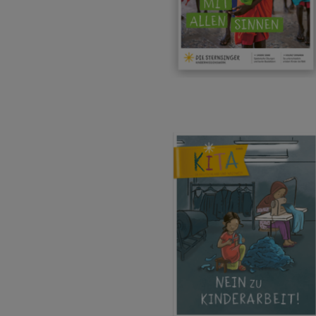
Weihnachten
Weltweit
Basteln
&
SPENDEN
Aktionen
Pate
FÜR
Gottesdienstbausteine
werden
KINDER
Sternsinger-
Die
Spendenaktionen
Sternsinger
Über
Spendenformular
auf
uns