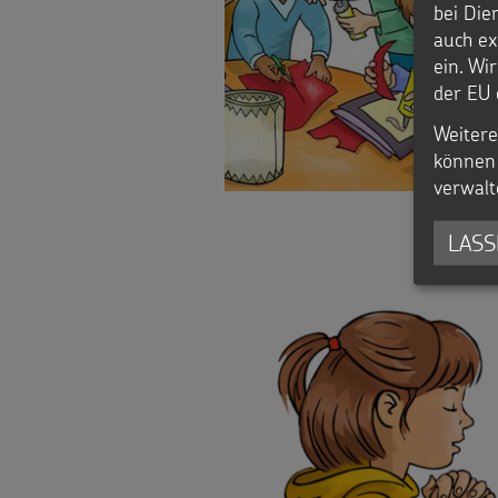
bei Die
Spenden
auch ex
ein. Wi
der EU 
Weitere
können 
verwalt
LASS