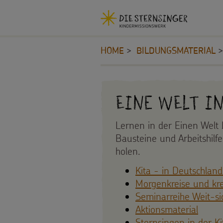
Navigationsabkürzungen
Sie
Kopfbereich
MENU SCHLIESSEN
befinden
HOME
BILDUNGSMATERIAL
Zum
sich
Seiteninhalt
hier:
Zur
Inhalt
Hauptnavigation
Eine Welt in
STERNSINGEN
Zur
Bereichsnavigation
Lernen in der Einen Welt 
Vorlagen,
PROJEKTE
Zur
Bausteine und Arbeitshilf
Suche
Lieder,
holen.
180
BILDUNGSMATERIAL
Kita - in Deutschlan
Praktische
Jahre
Für
Morgenkreise und krea
Hilfen
Seminarreihe Weit-sic
Umwelt
Schulen
Aktionsmaterial
Sternsinger-
Sternsingen in der Ki