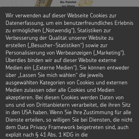
Wir verwenden auf dieser Webseite Cookies zur
Datenerfassung, um ein benutzerfreundliches Erlebnis
zu ermöglichen („Notwendig“), Statistiken zur
Verbesserung der Qualität unserer Website zu
Foto: Martina Gloge / Kindermissionswerk /
erstellen („Besucher-Statistiken“) sowie zur
Kindermissionswerk
Personalisierung von Werbeanzeigen („Marketing“).
Überdies binden wir auf dieser Website externe
– das ist der Schokoriegel zu Sankt
Fair gehandelt und lecker
Medien ein („Externe Medien“). Sie können entweder
Martin. Mit dem Kauf des Martinsriegels handeln Sie doppelt
über „Lassen Sie mich wählen“ die jeweils
gut! Wenn wir fair teilen, sorgen wir dafür, dass die Welt
ausgewählten Kategorien von Cookies und externen
gerechter wird und dass soziale Gerechtigkeit weltweit
Medien zulassen oder alle Cookies und Medien
wachsen kann.
akzeptieren. Bei diesen Cookies werden Daten von
Aktionsideen
uns und von Drittanbietern verarbeitet, die ihren Sitz
Verteilen Sie die Martinsriegel beim Martinsfest an die
in den USA haben. Wenn Sie Ihre Zustimmung für alle
Kinder – vielleicht mit dem Auftrag, den Riegel mit
Dienste erteilen, so willigen Sie bei Diensten, die nicht
jemandem zu teilen.
dem Data Privacy Framework beigetreten sind, auch
Füllen Sie die Martinstüte mit dem Martinsriegel.
explizit nach § 41 Abs. 1 KDG in die
Geben Sie dem Weckmann einen Riegel in die Hand.