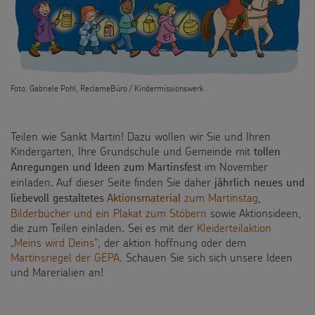
Flucht
Weltmissionstag der Kinder
Kinderarbeit
Weihnachten Weltweit
Behinderung
Foto: Gabriele Pohl, ReclameBüro / Kindermissionswerk
Basteln & Aktionen
Grundsätze der Projektarbeit
Gottesdienstbausteine
Teilen wie Sankt Martin! Dazu wollen wir Sie und Ihren
Kindergarten, Ihre Grundschule und Gemeinde mit
tollen
SPENDEN
im November
Anregungen und Ideen zum Martinsfest
einladen. Auf dieser Seite finden Sie daher
jährlich neues und
Pate werden
zum Martinstag
,
FÜR KINDER
liebevoll gestaltetes
Aktionsmaterial
Bilderbücher und ein Plakat zum Stöbern
sowie Aktionsideen,
die zum Teilen einladen. Sei es mit der
Kleiderteilaktion
Sternsinger-Spendenaktionen
Die Sternsinger auf WhatsApp
„Meins wird Deins“
, der aktion hoffnung oder dem
Martinsriegel der GEPA
. Schauen Sie sich sich unsere Ideen
Spendenformular
Backen und Basteln
und Marerialien an!
Über uns
Spendendose
Sternsinger-Magazin
Presse