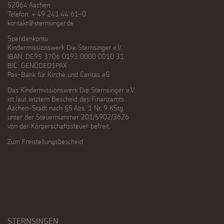
52064 Aachen
Telefon: + 49 241.44 61-0
kontakt@sternsinger.de
Spendenkonto
Kindermissionswerk Die Sternsinger e.V.
IBAN: DE95 3706 0193 0000 0010 31
BIC: GENODED1PAX
Pax-Bank für Kirche und Caritas eG
Das Kindermissionswerk Die Sternsinger e.V.
ist laut letztem Bescheid des Finanzamts
Aachen-Stadt nach §5 Abs. 1 Nr. 9 KStg.
unter der Steuernummer 201/5902/3626
von der Körperschaftssteuer befreit.
Zum Freistellungsbescheid
STERNSINGEN