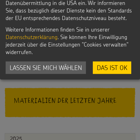
Datenübermittlung in die USA ein. Wir informieren
Den Martinsriegel finden Sie rund um das Martinsfest am
Sie, dass bezüglich dieser Dienste kein den Standards
11.11. im
Weltladen in Ihrer Nähe
und im
Onlineshop der
der EU entsprechendes Datenschutzniveau besteht.
GEPA
.
Weitere Informationen finden Sie in unserer
Datenschutzerklärung
. Sie können Ihre Einwilligung
jederzeit über die Einstellungen "Cookies verwalten"
Psst, das
können Sie
hier auch
Cover vom Riegel
als
widerrufen.
.
Malvorlage herunterladen
LASSEN SIE MICH WÄHLEN
DAS IST OK
Materialien der letzten Jahre
2025