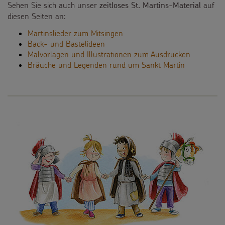
Sehen Sie sich auch unser
auf
zeitloses St. Martins-Material
Spendenmöglichkeiten
Videos
diesen Seiten an:
Kontakt
Unternehmensspenden
Martinslieder zum Mitsingen
Sternsinger-Steckbrief
Back- und Bastelideen
Malvorlagen und Illustrationen zum Ausdrucken
Sternsinger-Stiftung
Spiele
Bräuche und Legenden rund um Sankt Martin
SPENDEN
SHOP
Spende als Geschenk
Werde Sternsinger!
Suche
Suchbegriff
Anlassspenden
Zinsen den Kindern
Vereine und Initiativen
Sternsingerspenden gezielt einsetzen
Testamentsspende
FAQ Spenden