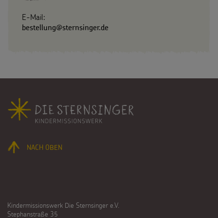
E-Mail:
bestellung@sternsinger.de
Fußbereich
NACH OBEN
Kindermissionswerk Die Sternsinger e.V.
Stephanstraße 35