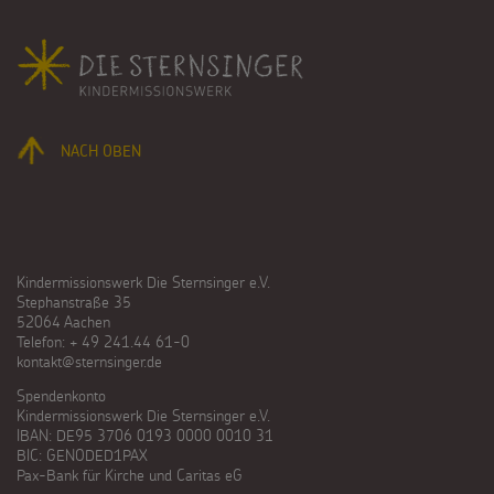
Fußbereich
NACH OBEN
Kindermissionswerk Die Sternsinger e.V.
Stephanstraße 35
52064 Aachen
Telefon: + 49 241.44 61-0
kontakt@sternsinger.de
Spendenkonto
Kindermissionswerk Die Sternsinger e.V.
IBAN: DE95 3706 0193 0000 0010 31
BIC: GENODED1PAX
Pax-Bank für Kirche und Caritas eG