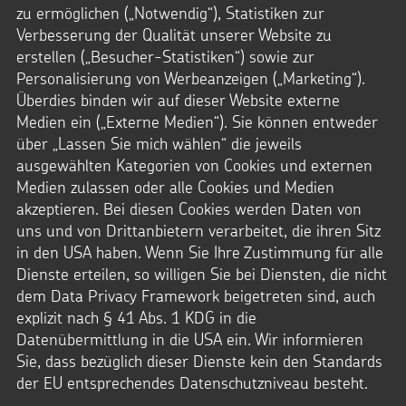
Testament (18.11.2025)
zu ermöglichen („Notwendig“), Statistiken zur
Noch nie waren Tod und Sterben für mich so nah
Verbesserung der Qualität unserer Website zu
wie in der letzten Zeit.
erstellen („Besucher-Statistiken“) sowie zur
Personalisierung von Werbeanzeigen („Marketing“).
Ich habe kürzlich beide Eltern verloren. Zwei geliebte
Überdies binden wir auf dieser Website externe
Menschen, die mir sehr viel bedeutet haben ...
Medien ein („Externe Medien“). Sie können entweder
über „Lassen Sie mich wählen“ die jeweils
Datei Info
ausgewählten Kategorien von Cookies und externen
Dateityp: MP3
Medien zulassen oder alle Cookies und Medien
Dateigröße: 4,6 MB
akzeptieren. Bei diesen Cookies werden Daten von
© Urte Podszuweit / Kindermissionswerk
uns und von Drittanbietern verarbeitet, die ihren Sitz
in den USA haben. Wenn Sie Ihre Zustimmung für alle
Dienste erteilen, so willigen Sie bei Diensten, die nicht
dem Data Privacy Framework beigetreten sind, auch
Herunterladen
explizit nach § 41 Abs. 1 KDG in die
Datenübermittlung in die USA ein. Wir informieren
Sie, dass bezüglich dieser Dienste kein den Standards
der EU entsprechendes Datenschutzniveau besteht.