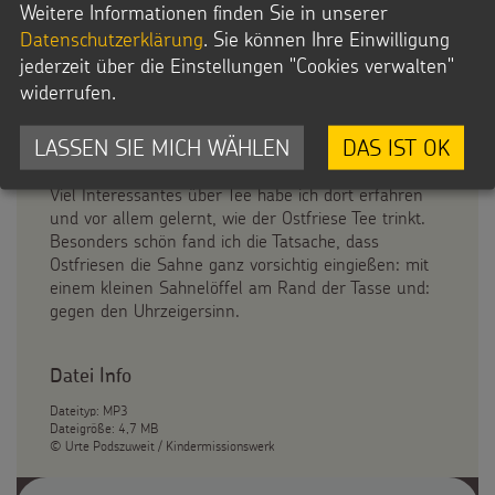
Weitere Informationen finden Sie in unserer
Datenschutzerklärung
. Sie können Ihre Einwilligung
Erntedank bei einer Tasse Tee
jederzeit über die Einstellungen "Cookies verwalten"
(21.10.2025)
widerrufen.
Ich bin zur Teestunde eingeladen – im Teemuseum
in Leer, in Ostfriesland – klar, wo der Ostfriesentee
LASSEN SIE MICH WÄHLEN
DAS IST OK
seine Heimat hat.
Viel Interessantes über Tee habe ich dort erfahren
und vor allem gelernt, wie der Ostfriese Tee trinkt.
Besonders schön fand ich die Tatsache, dass
Ostfriesen die Sahne ganz vorsichtig eingießen: mit
einem kleinen Sahnelöffel am Rand der Tasse und:
gegen den Uhrzeigersinn.
Datei Info
Dateityp: MP3
Dateigröße: 4,7 MB
© Urte Podszuweit / Kindermissionswerk