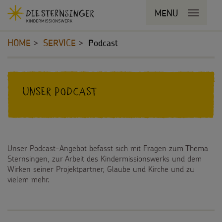
Navigationsabkürzungen
MENU
MENU SCHLIESSEN
Zum
Sie
Kopfbereich
Seiteninhalt
befinden
HOME
SERVICE
Podcast
Zur
sich
Hauptnavigation
hier:
Zur
STERNSINGEN
Inhalt
Bereichsnavigation
Zur
Unser Podcast
Vorlagen, Lieder, Praktische Hilfen
PROJEKTE
Suche
Sternsinger-Material
180 Jahre
BILDUNGSMATERIAL
Tipps und Anregungen
Umwelt
Unser Podcast-Angebot befasst sich mit Fragen zum Thema
Für Schulen
SPENDEN
Sternsingen, zur Arbeit des Kindermissionswerks und dem
Hintergründe und Empfehlungen
Wirken seiner Projektpartner, Glaube und Kirche und zu
Bildung
Für die Kita
Pate werden
vielem mehr.
FÜR KINDER
Sternsingermobil
Gesundheit
Für die Pfarrgemeinde
Sternsinger-Spendenaktionen
Die Sternsinger auf WhatsApp
Fotoausstellung
Kinderrechte
Martinsaktion