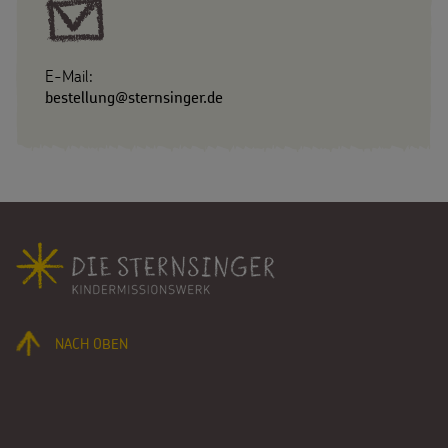
E-Mail:
bestellung@sternsinger.de
Fußbereich
NACH OBEN