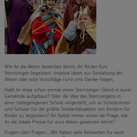
PROJEKTE
180 Jahre
BILDUNGSMATERIAL
Umwelt
Für Schulen
SPENDEN
Bildung
Für die Kita
Pate werden
FÜR KINDER
Gesundheit
Wie ihr die Aktion bewerben könnt, ihr Kinder fürs
Für die Pfarrgemeinde
Sternsinger-Spendenaktionen
Sternsingen begeistert, kreative Ideen zur Gestaltung der
Die Sternsinger auf WhatsApp
Aktion oder tolle Vorschläge rund ums Danke-Sagen.
Kinderrechte
Martinsaktion
Spendenformular
Backen und Basteln
Habt ihr etwa schon einmal einen Sternsinger-Stand in eurer
Über uns
Flucht
Gemeinde aufgebaut? Oder die Idee des Sternsingens in
Weltmissionstag der Kinder
Spendendose
einer nahegelegenen Schule vorgestellt, um so Schülerinnen
Sternsinger-Magazin
Presse
Kinderarbeit
und Schüler für die größte Solidaritätsaktion von Kindern für
Weihnachten Weltweit
Spendenmöglichkeiten
Kinder zu begeistern? Ihr hattet immer schon die Frage, wie
Videos
Kontakt
ihr die lokale Presse für eure Aktion gewinnen könnt?
Behinderung
Basteln & Aktionen
Unternehmensspenden
Sternsinger-Steckbrief
Fragen über Fragen... Wir haben viele Antworten für euch
Grundsätze der Projektarbeit