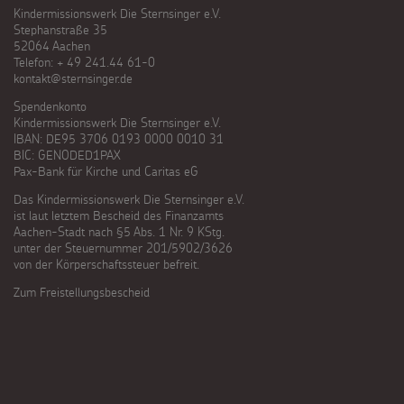
Kindermissionswerk Die Sternsinger e.V.
Stephanstraße 35
52064 Aachen
Telefon: + 49 241.44 61-0
kontakt@sternsinger.de
Spendenkonto
Kindermissionswerk Die Sternsinger e.V.
IBAN: DE95 3706 0193 0000 0010 31
BIC: GENODED1PAX
Pax-Bank für Kirche und Caritas eG
Das Kindermissionswerk Die Sternsinger e.V.
ist laut letztem Bescheid des Finanzamts
Aachen-Stadt nach §5 Abs. 1 Nr. 9 KStg.
unter der Steuernummer 201/5902/3626
von der Körperschaftssteuer befreit.
Zum Freistellungsbescheid