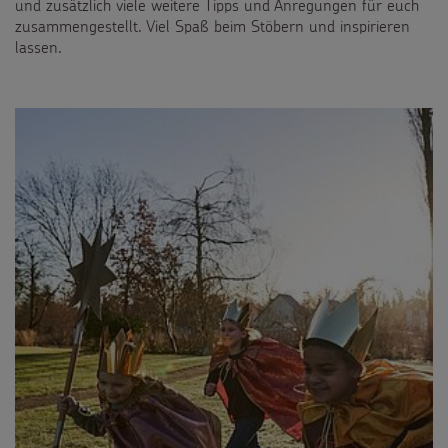
und zusätzlich viele weitere Tipps und Anregungen für euch
Gottesdienstbausteine
Sternsinger-Stiftung
Spiele
zusammengestellt. Viel Spaß beim Stöbern und inspirieren
lassen.
SPENDEN
SHOP
Spende als Geschenk
Werde Sternsinger!
Suche
Suchbegriff
Anlassspenden
Zinsen den Kindern
Vereine und Initiativen
Sternsingerspenden gezielt einsetzen
Testamentsspende
FAQ Spenden