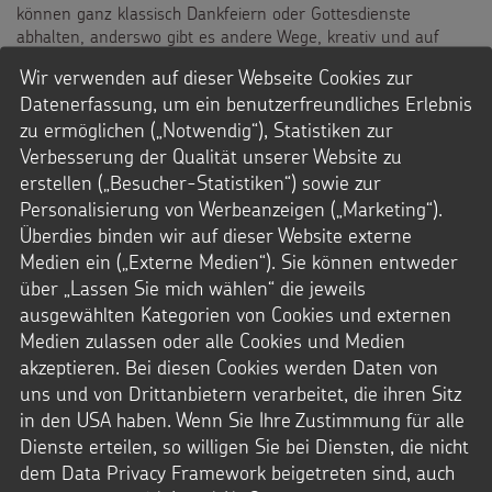
können ganz klassisch Dankfeiern oder Gottesdienste
abhalten, anderswo gibt es andere Wege, kreativ und auf
Abstand Danke zu sagen.
Wir verwenden auf dieser Webseite Cookies zur
Datenerfassung, um ein benutzerfreundliches Erlebnis
:
ZU DEN IDEEN UND ANREGUNGEN
zu ermöglichen („Notwendig“), Statistiken zur
SAGT
Verbesserung der Qualität unserer Website zu
EUREN
KRONETRAGENDEN
erstellen („Besucher-Statistiken“) sowie zur
DANKE
Personalisierung von Werbeanzeigen („Marketing“).
Überdies binden wir auf dieser Website externe
Medien ein („Externe Medien“). Sie können entweder
über „Lassen Sie mich wählen“ die jeweils
ausgewählten Kategorien von Cookies und externen
Medien zulassen oder alle Cookies und Medien
akzeptieren. Bei diesen Cookies werden Daten von
uns und von Drittanbietern verarbeitet, die ihren Sitz
in den USA haben. Wenn Sie Ihre Zustimmung für alle
Dienste erteilen, so willigen Sie bei Diensten, die nicht
dem Data Privacy Framework beigetreten sind, auch