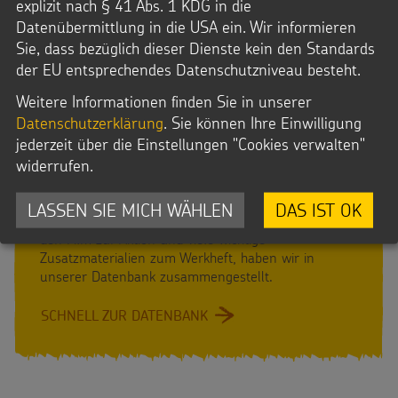
explizit nach § 41 Abs. 1 KDG in die
Datenübermittlung in die USA ein. Wir informieren
Sie, dass bezüglich dieser Dienste kein den Standards
der EU entsprechendes Datenschutzniveau besteht.
Weitere Informationen finden Sie in unserer
Datenschutzerklärung
. Sie können Ihre Einwilligung
jederzeit über die Einstellungen "Cookies verwalten"
AKTION DREIKÖNIGSSINGEN 2026
widerrufen.
Unsere Materialien sind da
LASSEN SIE MICH WÄHLEN
DAS IST OK
Alle Vorlagen, Grafiken und Materialien, wie etwa
den Film zur Aktion und viele wichtige
Zusatzmaterialien zum Werkheft, haben wir in
unserer Datenbank zusammengestellt.
SCHNELL ZUR DATENBANK
:
UNSERE
MATERIALIEN
SIND
DA