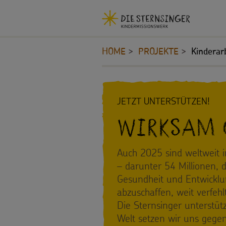
Navigationsabkürzungen
Sie
Kopfbereich
MENU SCHLIESSEN
befinden
HOME
PROJEKTE
Kinderar
Zum
sich
Seiteninhalt
hier:
Zur
Inhalt
Hauptnavigation
JETZT UNTERSTÜTZEN!
STERNSINGEN
Zur
Wirksam 
Bereichsnavigation
Vorlagen,
PROJEKTE
Zur
Suche
Auch 2025 sind weltweit 
Lieder,
180
– darunter 54 Millionen, 
Praktische
Gesundheit und Entwicklun
Jahre
abzuschaffen, weit verfehlt
Hilfen
Umwelt
Die Sternsinger unterstüt
Welt setzen wir uns gegen
Sternsinger-