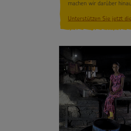
Bildung
machen wir darüber hinau
Material
Gesundheit
Unterstützen Sie jetzt di
Tipps
Kinderrechte
und
Flucht
Anregungen
Kinderarbeit
Hintergründe
Behinderung
und
Grundsätze
Empfehlungen
der
Sternsingermobil
Projektarbeit
Fotoausstellung
BILDUNGSMATERIAL