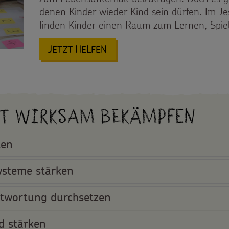
denen Kinder wieder Kind sein dürfen. Im Jes
finden Kinder einen Raum zum Lernen, Spie
: KRIEG, ARMUT UND KINDERA
JETZT HELFEN
it wirksam bekämpfen
ten
ysteme stärken
twortung durchsetzen
d stärken