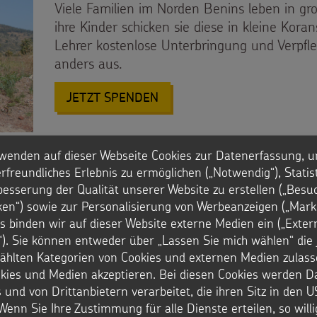
Viele Familien im Norden Benins leben in g
ihre Kinder schicken sie diese in kleine Kora
Lehrer kostenlose Unterbringung und Verpfle
anders aus.
: HELFEN SIE KINDERN IN B
JETZT SPENDEN
wenden auf dieser Webseite Cookies zur Datenerfassung, u
rfreundliches Erlebnis zu ermöglichen („Notwendig“), Statis
besserung der Qualität unserer Website zu erstellen („Besu
t steht im Widerspruch 
iken“) sowie zur Personalisierung von Werbeanzeigen („Marke
en!
s binden wir auf dieser Website externe Medien ein („Exter
). Sie können entweder über „Lassen Sie mich wählen“ die 
hlten Kategorien von Cookies und externen Medien zulass
n, gehen nicht zur Schule. Sie geraten in eine Spirale
okies und Medien akzeptieren. Bei diesen Cookies werden D
werden missachtet.
nd Freizeit
 und von Drittanbietern verarbeitet, die ihren Sitz in den 
t, gefährliche Maschinen oder giftige Materialien scha
Wenn Sie Ihre Zustimmung für alle Dienste erteilen, so will