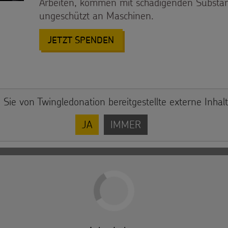
Arbeiten, kommen mit schädigenden Substan
ungeschützt an Maschinen.
: SCHUTZ UND BILDUNG FÜ
JETZT SPENDEN
 Sie von
Twingledonation
bereitgestellte externe Inhal
JA
IMMER