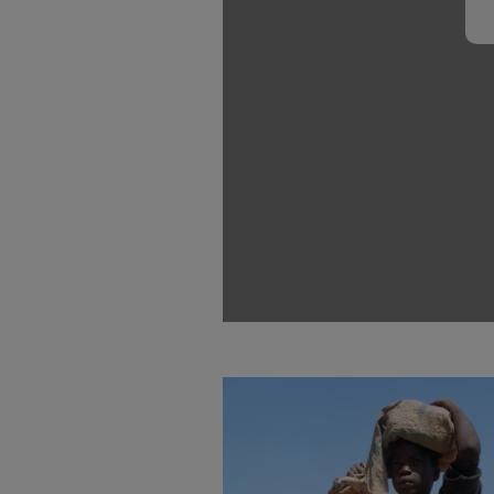
Basteln
der
Stiftung
Sternsinger-
Kinder
Spende
Magazin
Weihnachten
als
Videos
Weltweit
Geschenk
Sternsinger-
Basteln
Anlassspenden
Steckbrief
&
Zinsen
Spiele
Aktionen
den
Werde
Gottesdienstbausteine
Kindern
Sternsinger!
Vereine
und