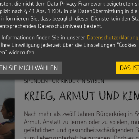
nsten, die nicht dem Data Privacy Framework beigetreten si
 Unversehrtheit.
plizit nach § 41 Abs. 1 KDG in die Datenübermittlung in di
der oft der Willkür ihrer Chefs und Chefinnen, oder v
r informieren Sie, dass bezüglich dieser Dienste kein den S
entsprechendes Datenschutzniveau besteht.
 Schutz vor Gewalt und Ausbeutung.
 Informationen finden Sie in unserer
Datenschutzerklärung
Ihre Einwilligung jederzeit über die Einstellungen "Cookies
cksal, sondern die Folge politischer und wirtschaftliche
en" widerrufen.
EN SIE MICH WÄHLEN
DAS IS
SPENDEN FÜR KINDER IN SYRIEN
Krieg, Armut und Ki
Nach mehr als zwölf Jahren Bürgerkrieg in Sy
Armut. Anstatt zu lernen oder zu spielen, mü
gefährlichen und gesundheitsschädigenden 
zum Lebensunterhalt beizutragen. Doch es g