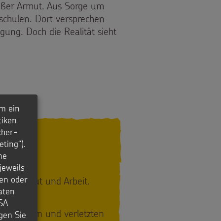
roßer Armut. Aus Sorge um
nschulen. Dort versprechen
gung. Doch die Realität sieht
ENIN
m ein
tiken
cher-
zu
ting“).
ne
jeweils
en oder
 aus Armut und Arbeit.
aten
USA
den Kindern und verletzten
igen Sie