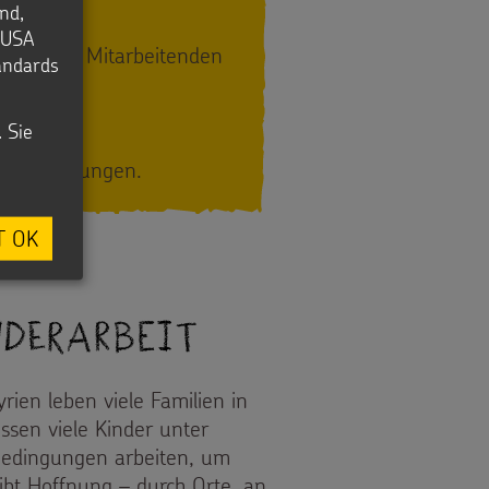
nd,
e USA
on anderen Mitarbeitenden
tandards
. Sie
r Entscheidungen.
T OK
nderarbeit
rien leben viele Familien in
ssen viele Kinder unter
Bedingungen arbeiten, um
ibt Hoffnung – durch Orte, an