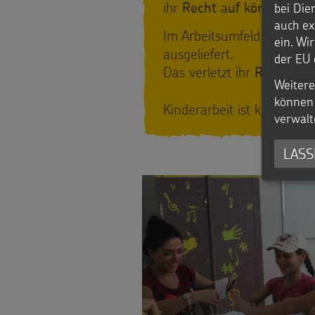
ihr
bei Die
Recht auf körperliche
auch ex
Im Arbeitsumfeld sind Kin
ein. Wi
ausgeliefert.
der EU 
Das verletzt ihr
Recht auf
Weitere
können 
Kinderarbeit ist kein Schi
verwalt
LASS