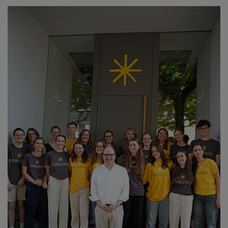
DOPPEL-
ERDBEBEN
IN
VENEZUELA
IST
DIE
NOT
WEITER
GROSS