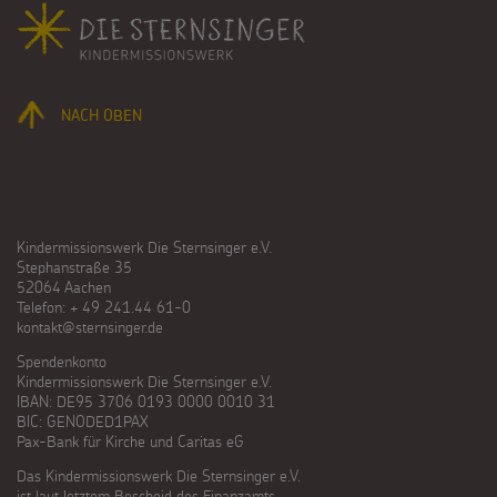
Fußbereich
NACH OBEN
Kindermissionswerk Die Sternsinger e.V.
Stephanstraße 35
52064 Aachen
Telefon: + 49 241.44 61-0
kontakt@sternsinger.de
Spendenkonto
Kindermissionswerk Die Sternsinger e.V.
IBAN: DE95 3706 0193 0000 0010 31
BIC: GENODED1PAX
Pax-Bank für Kirche und Caritas eG
Das Kindermissionswerk Die Sternsinger e.V.
ist laut letztem Bescheid des Finanzamts