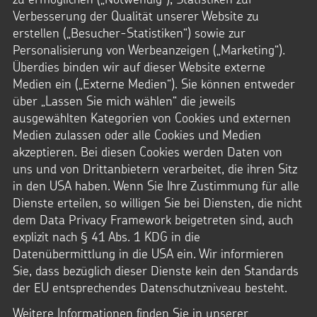
Verbesserung der Qualität unserer Website zu
erstellen („Besucher-Statistiken“) sowie zur
Personalisierung von Werbeanzeigen („Marketing“).
Überdies binden wir auf dieser Website externe
Medien ein („Externe Medien“). Sie können entweder
über „Lassen Sie mich wählen“ die jeweils
ausgewählten Kategorien von Cookies und externen
Medien zulassen oder alle Cookies und Medien
akzeptieren. Bei diesen Cookies werden Daten von
uns und von Drittanbietern verarbeitet, die ihren Sitz
Pressematerialien zum
in den USA haben. Wenn Sie Ihre Zustimmung für alle
Kindermissionswerk und zur Aktion
Dienste erteilen, so willigen Sie bei Diensten, die nicht
Dreikönigssingen
dem Data Privacy Framework beigetreten sind, auch
explizit nach § 41 Abs. 1 KDG in die
Hier finden Sie alle Pressematerialien zum
Datenübermittlung in die USA ein. Wir informieren
Kindermissionswerk und zur Aktion Dreikönigssingen
Sie, dass bezüglich dieser Dienste kein den Standards
zum Download.
der EU entsprechendes Datenschutzniveau besteht.
PRESSEMATERIALIEN
:
Weitere Informationen finden Sie in unserer