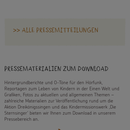
„DURCH
EUREN
EINSATZ
WERDET
IHR
>> Alle Pressemitteilungen
ZU
EINEM
SEGEN
FÜR
UNSERE
PARTNER
Pressematerialien zum Download
UND
FÜR
DIE
Hintergrundberichte und O-Töne für den Hörfunk,
KINDER
Reportagen zum Leben von Kindern in der Einen Welt und
IN
Grafiken, Fotos zu aktuellen und allgemeinen Themen –
DEN
zahlreiche Materialien zur Veröffentlichung rund um die
PROJEKTEN"
Aktion Dreikönigssingen und das Kindermissionswerk ,Die
Sternsinger‘ bieten wir Ihnen zum Download in unserem
Pressebereich an.