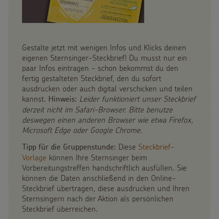
Spendenformular
Backen und Basteln
Flucht
Weltmissionstag der Kinder
Spendendose
Sternsinger-Magazin
Kinderarbeit
Weihnachten Weltweit
Gestalte jetzt mit wenigen Infos und Klicks deinen
Spendenmöglichkeiten
Videos
eigenen Sternsinger-Steckbrief! Du musst nur ein
Behinderung
Basteln & Aktionen
paar Infos eintragen - schon bekommst du den
Unternehmensspenden
Sternsinger-Steckbrief
fertig gestalteten Steckbrief, den du sofort
Grundsätze der Projektarbeit
Gottesdienstbausteine
ausdrucken oder auch digital verschicken und teilen
Sternsinger-Stiftung
Spiele
kannst.
Leider funktioniert unser Steckbrief
Hinweis:
derzeit nicht im Safari-Browser. Bitte benutze
Spende als Geschenk
Werde Sternsinger!
deswegen einen anderen Browser wie etwa Firefox,
Microsoft Edge oder Google Chrome.
Anlassspenden
Diese
Steckbrief-
Tipp für die Gruppenstunde:
Vorlage
können Ihre Sternsinger beim
Zinsen den Kindern
Vorbereitungstreffen handschriftlich ausfüllen. Sie
Über uns
können die Daten anschließend in den Online-
Vereine und Initiativen
Steckbrief übertragen, diese ausdrucken und Ihren
Presse
Sternsingern nach der Aktion als persönlichen
Sternsingerspenden gezielt einsetzen
Steckbrief überreichen.
Kontakt