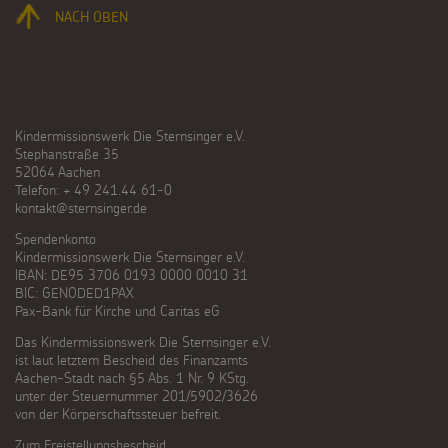
NACH OBEN
Kindermissionswerk Die Sternsinger e.V.
Stephanstraße 35
52064 Aachen
Telefon: + 49 241.44 61-0
kontakt@sternsinger.de
Spendenkonto
Kindermissionswerk Die Sternsinger e.V.
IBAN: DE95 3706 0193 0000 0010 31
BIC: GENODED1PAX
Pax-Bank für Kirche und Caritas eG
Das Kindermissionswerk Die Sternsinger e.V.
ist laut letztem Bescheid des Finanzamts
Aachen-Stadt nach §5 Abs. 1 Nr. 9 KStg.
unter der Steuernummer 201/5902/3626
von der Körperschaftssteuer befreit.
Zum Freistellungsbescheid