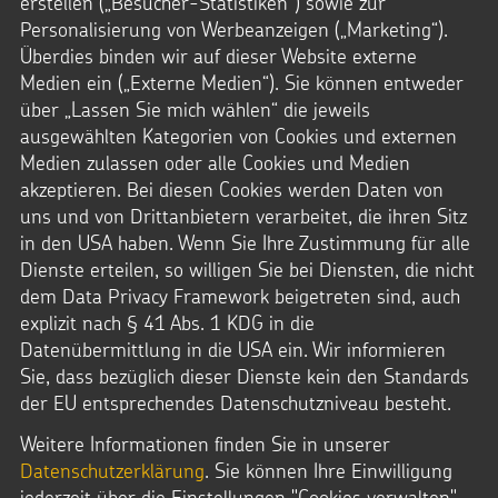
erstellen („Besucher-Statistiken“) sowie zur
der eingegangenen Spenden zum vereinbarten
Gesamtbetrag
Personalisierung von Werbeanzeigen („Marketing“).
Spendenstichwort zu. Den Versand der
Spendenquittungen
Überdies binden wir auf dieser Website externe
übernehmen wir, sofern uns die Adressen der Spender
Medien ein („Externe Medien“). Sie können entweder
vorliegen.
über „Lassen Sie mich wählen“ die jeweils
ausgewählten Kategorien von Cookies und externen
Medien zulassen oder alle Cookies und Medien
Häufig gestellte Fragen:
akzeptieren. Bei diesen Cookies werden Daten von
uns und von Drittanbietern verarbeitet, die ihren Sitz
in den USA haben. Wenn Sie Ihre Zustimmung für alle
Warum spielt Datenschutz eine Rolle bei
Anlassspenden eine wichtige Rolle?
Dienste erteilen, so willigen Sie bei Diensten, die nicht
dem Data Privacy Framework beigetreten sind, auch
explizit nach § 41 Abs. 1 KDG in die
Datenübermittlung in die USA ein. Wir informieren
Sie, dass bezüglich dieser Dienste kein den Standards
der EU entsprechendes Datenschutzniveau besteht.
Weitere Informationen finden Sie in unserer
Datenschutzerklärung
. Sie können Ihre Einwilligung
jederzeit über die Einstellungen "Cookies verwalten"