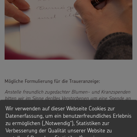
Mögliche Formulierung für die Traueranzeige:
Anstelle freundlich zugedachter Blumen- und Kranzspenden
bitten wir im Sinne der/des Verstorbenen um eine Spende an
das Kindermissionswerk ‚Die Sternsinger‘ e.V., IBAN: DE95
Wir verwenden auf dieser Webseite Cookies zur
3706 0193 0000 0010 31 Stichwort: Trauerfall „Name
Datenerfassung, um ein benutzerfreundliches Erlebnis
des/der Verstorbenen“.
zu ermöglichen („Notwendig“), Statistiken zur
Etwa
senden wir Ihnen auf
3 Wochen nach der Trauerfeier
Verbesserung der Qualität unserer Website zu
Wunsch eine
Liste mit Namen der Spender und den