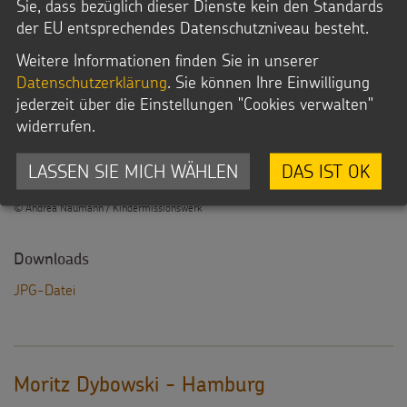
Sie, dass bezüglich dieser Dienste kein den Standards
der EU entsprechendes Datenschutzniveau besteht.
Weitere Informationen finden Sie in unserer
Illustrationen aus den Martinsmaterialen
Datenschutzerklärung
. Sie können Ihre Einwilligung
Aus der Vorlesegeschichte: Mia mit ihrer Martinslaterne
jederzeit über die Einstellungen "Cookies verwalten"
widerrufen.
Datei Info
LASSEN SIE MICH WÄHLEN
DAS IST OK
Dateityp: JPG
Dateigröße: 1,1 MB
© Andrea Naumann / Kindermissionswerk
Downloads
JPG-Datei
Moritz Dybowski - Hamburg