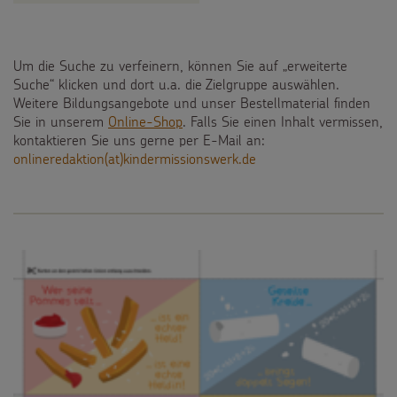
Spendenformular
Backen und Basteln
Über uns
Flucht
Weltmissionstag der Kinder
Spendendose
Sternsinger-Magazin
Presse
Um die Suche zu verfeinern, können Sie auf „erweiterte
Kinderarbeit
Weihnachten Weltweit
Suche“ klicken und dort u.a. die Zielgruppe auswählen.
Spendenmöglichkeiten
Videos
Kontakt
Weitere Bildungsangebote und unser Bestellmaterial finden
Behinderung
Basteln & Aktionen
Sie in unserem
Online-Shop
. Falls Sie einen Inhalt vermissen,
Unternehmensspenden
Sternsinger-Steckbrief
kontaktieren Sie uns gerne per E-Mail an:
Grundsätze der Projektarbeit
onlineredaktion(at)kindermissionswerk.de
Gottesdienstbausteine
Sternsinger-Stiftung
Spiele
SPENDEN
SHOP
Spende als Geschenk
Werde Sternsinger!
Suche
Suchbegriff
Anlassspenden
Zinsen den Kindern
Vereine und Initiativen
Sternsingerspenden gezielt einsetzen