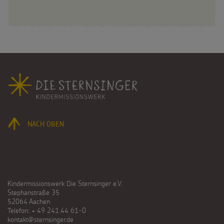
Fußbereich
NACH OBEN
Kindermissionswerk Die Sternsinger e.V.
Stephanstraße 35
52064 Aachen
Telefon: + 49 241.44 61-0
kontakt@sternsinger.de