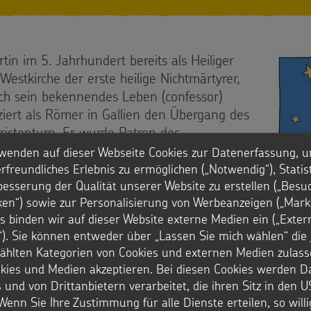
in im 5. Jahrhundert bereits als Heiliger
Westkirche der erste heilige Nichtmärtyrer,
ch sein bekennendes Leben (confessor)
iziert als Römer in Gallien den Übergang des
hristentum. Er wurde Patron des
. Sein Kult verbreitete sich dort und vor
wenden auf dieser Webseite Cookies zur Datenerfassung, u
and, wo ihm erste Kirchen geweiht wurden
rfreundliches Erlebnis zu ermöglichen („Notwendig“), Statis
besserung der Qualität unserer Website zu erstellen („Besu
en). Gerade in der Karolingerzeit wurden
iken“) sowie zur Personalisierung von Werbeanzeigen („Marke
n geweiht, vielfach frühmittelalterliche
s binden wir auf dieser Website externe Medien ein („Exter
 ist Sankt Martin im Trierer und Kölner
). Sie können entweder über „Lassen Sie mich wählen“ die 
lksheiliger anzutreffen, wo er auch im
hlten Kategorien von Cookies und externen Medien zulass
.
okies und Medien akzeptieren. Bei diesen Cookies werden D
 und von Drittanbietern verarbeitet, die ihren Sitz in den 
Foto: Andr
Wenn Sie Ihre Zustimmung für alle Dienste erteilen, so will