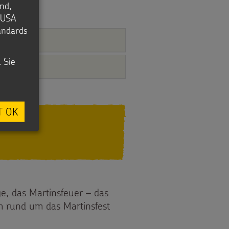
nd,
e USA
tandards
. Sie
T OK
e, das Martinsfeuer – das
ch rund um das Martinsfest