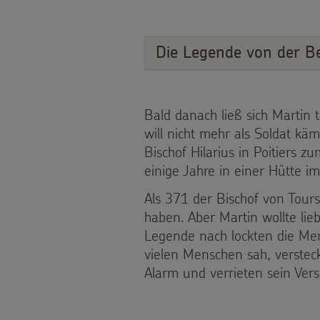
Weihnachten
Weltweit
Die Legende von der B
Basteln
&
Bald danach ließ sich Martin 
SPENDEN
will nicht mehr als Soldat kä
Aktionen
Bischof Hilarius in Poitiers z
Pate
FÜR
einige Jahre in einer Hütte im
Gottesdienstbausteine
werden
Als 371 der Bischof von Tour
KINDER
haben. Aber Martin wollte lie
Sternsinger-
Legende nach lockten die Mens
Die
vielen Menschen sah, versteck
Spendenaktionen
Alarm und verrieten sein Vers
Sternsinger
Über
Spendenformular
auf
uns