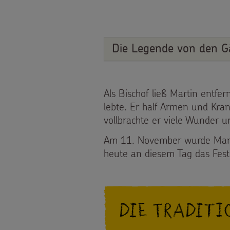
Spendendose
WhatsApp
Presse
Spendenmöglichkeiten
Backen
Kontakt
Die Legende von den G
Unternehmensspenden
und
Sternsinger-
Basteln
Als Bischof ließ Martin entfe
Stiftung
Sternsinger-
lebte. Er half Armen und Kra
vollbrachte er viele Wunder 
Spende
Magazin
Am 11. November wurde Martin
als
Videos
heute an diesem Tag das Fest
Geschenk
Sternsinger-
Anlassspenden
Steckbrief
Die Traditi
Zinsen
Spiele