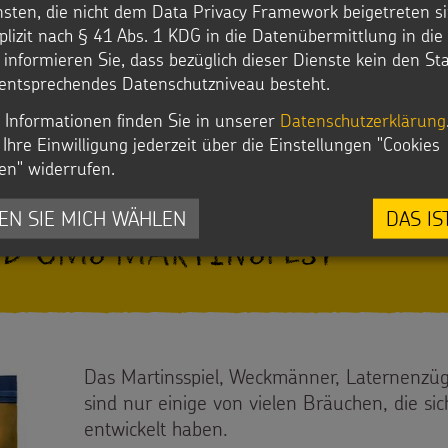
nsten, die nicht dem Data Privacy Framework beigetreten si
plizit nach § 41 Abs. 1 KDG in die Datenübermittlung in di
r informieren Sie, dass bezüglich dieser Dienste kein den S
zpatron
entsprechendes Datenschutzniveau besteht.
 Informationen finden Sie in unserer
Datenschutzerklärung
Martin in der Kunst
Ihre Einwilligung jederzeit über die Einstellungen "Cookies
en" widerrufen.
EN SIE MICH WÄHLEN
DAS IS
nd ums Martinsfest
Das Martinsspiel, Weckmänner, Laternenzüg
sind nur einige von vielen Bräuchen, die si
entwickelt haben.