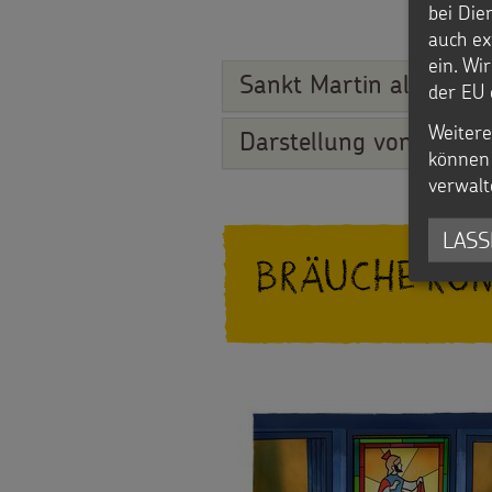
bei Die
Spenden
auch ex
ein. Wi
Sankt Martin als Schut
der EU 
Weitere
Darstellung von Sankt 
können 
verwalt
LASS
Bräuche ru