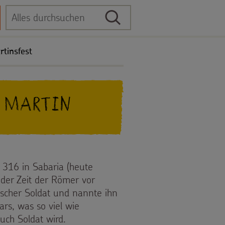
Suche
Suchbegriff
tinsfest
t Martin
 316 in Sabaria (heute
der Zeit der Römer vor
scher Soldat und nannte ihn
rs, was so viel wie
uch Soldat wird.