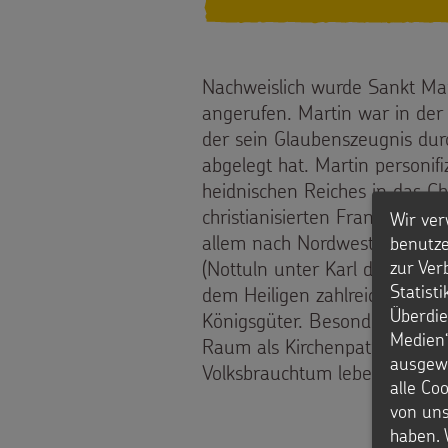
den
Werde
Kindern
Sternsinger!
Nachweislich wurde Sankt Mart
Vereine
angerufen. Martin war in der 
der sein Glaubenszeugnis dur
und
abgelegt hat. Martin personif
heidnischen Reiches in das C
Initiativen
christianisierten Frankenreichs
Wir ver
Sternsingerspenden
allem nach Nordwestdeutschl
benutze
zur Ver
(Nottuln unter Karl dem Groß
gezielt
Statist
dem Heiligen zahlreiche Kirche
Überdie
Königsgüter. Besonders häufig
einsetzen
Medien“
Raum als Kirchenpatron und Vo
ausgewä
Volksbrauchtum lebendig blieb
Testamentsspende
alle Co
von uns
FAQ
haben. 