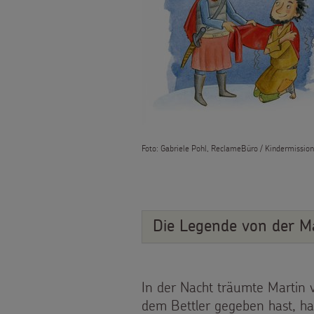
Bildung
Für
Material
Gesundheit
die
Tipps
Kinderrechte
Kita
und
Flucht
Für
Anregungen
Kinderarbeit
die
Foto: Gabriele Pohl, ReclameBüro / Kindermissio
Hintergründe
Behinderung
Pfarrgemeinde
und
Grundsätze
Martinsaktion
Empfehlungen
der
Die Legende von der Ma
Weltmissionstag
Sternsingermobil
Projektarbeit
der
Fotoausstellung
In der Nacht träumte Martin 
Kinder
dem Bettler gegeben hast, ha