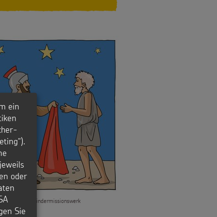
m ein
tiken
cher-
ting“).
ne
jeweils
en oder
aten
USA
ea Naumann / Kindermissionswerk
igen Sie