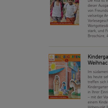
Die Kita ist
Weihnachten
dieser Ausga
von Freundsc
Weltweit
vielseitige 
Vorlesegesch
Basteln
Wortgottesdi
stark, und F
Broschüre, 
&
SPENDEN
Aktionen
Pate
FÜR
Kinderg
Gottesdienstbausteine
Weihnac
werden
KINDER
Im südameri
Sternsinger-
bis heute s
Die
treffen sic
Kindergarte
Spendenaktionen
Sternsinger
in Ihrer Ein
Über
– mit der V
Spendenformular
einem Kinde
auf
uns
Höhepunkt I