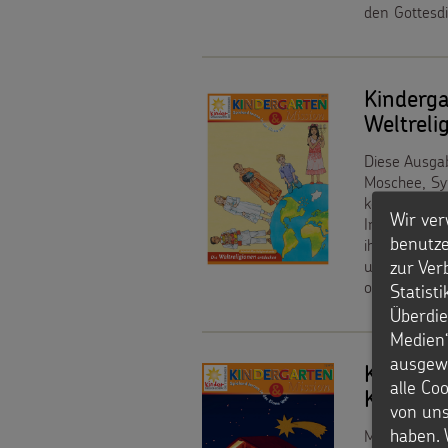
den Gottesdi
den
Werde
Kindern
Sternsinger!
Kinderg
Vereine
Weltreli
und
Diese Ausgab
Moschee, Sy
Initiativen
kennenzuler
Wir ver
In fünf auth
Sternsingerspenden
benutze
ihrem Leben
zur Ver
und Praxisid
gezielt
oder zum ch
Statist
Überdie
einsetzen
Medien“
ausgewä
Kinderga
Testamentsspende
alle Co
Krippe f
von uns
FAQ
haben. 
Mit dieser A