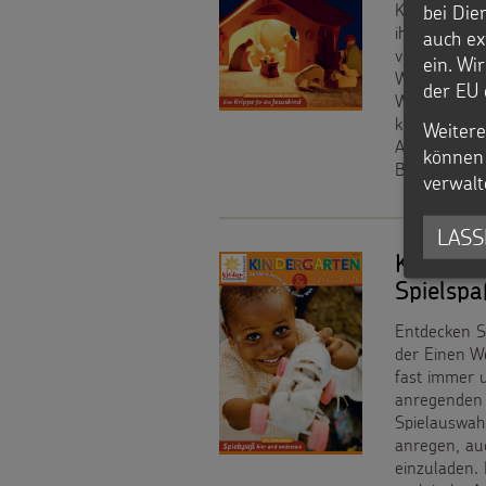
Krippen die
bei Die
Spenden
ihre Krippe
auch ex
verschwunde
ein. Wi
Weiterdenke
der EU 
Weltmission
komplette Kr
Weitere
Adventsfeier
können 
Bausteine a
verwalt
LASS
Kinderg
Spielsp
Entdecken S
der Einen We
fast immer u
anregenden 
Spielauswahl
anregen, au
einzuladen. 