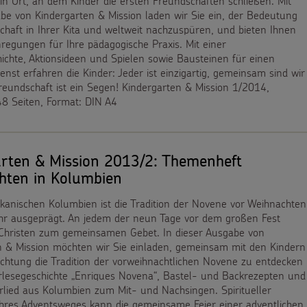
 ein Ort, an dem Kinder die ersten Freundschaften schließen. Mit
be von Kindergarten & Mission laden wir Sie ein, der Bedeutung
haft in Ihrer Kita und weltweit nachzuspüren, und bieten Ihnen
Anregungen für Ihre pädagogische Praxis. Mit einer
ichte, Aktionsideen und Spielen sowie Bausteinen für einen
enst erfahren die Kinder: Jeder ist einzigartig, gemeinsam sind wir
reundschaft ist ein Segen! Kindergarten & Mission 1/2014,
48 Seiten, Format: DIN A4
arten & Mission 2013/2: Themenheft
hten in Kolumbien
kanischen Kolumbien ist die Tradition der Novene vor Weihnachten
ehr ausgeprägt. An jedem der neun Tage vor dem großen Fest
h Christen zum gemeinsamen Gebet. In dieser Ausgabe von
n & Mission möchten wir Sie einladen, gemeinsam mit den Kindern
richtung die Tradition der vorweihnachtlichen Novene zu entdecken
orlesegeschichte „Enriques Novena“, Bastel- und Backrezepten und
rlied aus Kolumbien zum Mit- und Nachsingen. Spiritueller
hres Adventsweges kann die gemeinsame Feier einer adventlichen