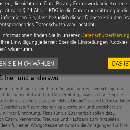
ser Welt werfen und erleben, wie verschieden Menschen weltweit
nsten, die nicht dem Data Privacy Framework beigetreten si
n mit Leben füllen. Eine spannende Geschichte um einen
plizit nach § 41 Abs. 1 KDG in die Datenübermittlung in di
nen Esel lädt zum Vorlesen, der passende didaktische Impuls zu
r informieren Sie, dass bezüglich dieser Dienste kein den S
n ein. Darüber hinaus finden Sie zahlreiche Informationen zum
entsprechendes Datenschutzniveau besteht.
stag der Kinder sowie unser Spendenkästchen, das in eine
ippenlandschaft integriert ist. Für die Vorbereitung einer
 Informationen finden Sie in unserer
Datenschutzerklärung
 in Ihrer Kita oder Pfarrgemeinde geben wir Ihnen stimmungsvolle
Ihre Einwilligung jederzeit über die Einstellungen "Cookies
n die Hand.
en" widerrufen.
EN SIE MICH WÄHLEN
DAS IS
arten & Mission 2011/1: Themenheft
aß hier und anderswo
ie mit den Kindern eine bunte Auswahl von Spielvorschlägen aus
lt. Mit wenig Aufwand und Vorbereitung lassen sich alle Spiele
nd überall spielen. Das „Ungleiches Doppel“ in der Heftmitte biete
Gesprächsstoff zum eigenen Spielverhalten und bereichert die
 in Ihrer Einrichtung. Tipps für die Elternarbeit sollen dazu
ch Eltern, Verwandte, Freunde und Nachbarn zum mitspielen
Ideen für einen Wortgottesdienst runden die Anregungen für Ihre