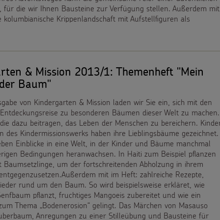
 für die wir Ihnen Bausteine zur Verfügung stellen. Außerdem mit
e kolumbianische Krippenlandschaft mit Aufstellfiguren als
arten & Mission 2013/1: Themenheft "Mein
 der Baum"
sgabe von Kindergarten & Mission laden wir Sie ein, sich mit den
 Entdeckungsreise zu besonderen Bäumen dieser Welt zu machen.
ie dazu beitragen, das Leben der Menschen zu bereichern. Kinde
en des Kindermissionswerks haben ihre Lieblingsbäume gezeichnet.
eben Einblicke in eine Welt, in der Kinder und Bäume manchmal
erigen Bedingungen heranwachsen. In Haiti zum Beispiel pflanzen
t Baumsetzlinge, um der fortschreitenden Abholzung in ihrem
entgegenzusetzen.Außerdem mit im Heft: zahlreiche Rezepte,
ieder rund um den Baum. So wird beispielsweise erkläret, wie
enfbaum pflanzt, fruchtiges Mangoeis zubereitet und wie ein
zum Thema „Bodenerosion“ gelingt. Das Märchen von Masauso
berbaum, Anregungen zu einer Stilleübung und Bausteine für