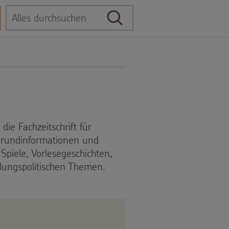
Suche
Suchbegriff
ie Fachzeitschrift für
rgrundinformationen und
 Spiele, Vorlesegeschichten,
klungspolitischen Themen.