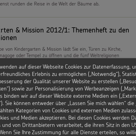
enst runden die Reise in die Welt der Bäume ab.
arten & Mission 2012/1: Themenheft zu den
gionen
e von Kindergarten & Mission lädt Sie ein, Türen zu Kirche,
nagoge oder Tempel zu öffnen und die fünf Weltreligionen
nen. Sie können Vertrautes wieder finden und Neues entdecken.
wenden auf dieser Webseite Cookies zur Datenerfassung, u
entischen Geschichten erzählen Kinder aus aller Welt etwas zu
rfreundliches Erlebnis zu ermöglichen („Notwendig“), Statis
 und Glauben. Darüber hinaus finden Sie zahlreiche Informationen
besserung der Qualität unserer Website zu erstellen („Besu
een – etwa zu Heiligen als Vorbildern, den sieben Sakramenten
ristlichen Glaubensbekenntnis.
iken“) sowie zur Personalisierung von Werbeanzeigen („Marke
s binden wir auf dieser Website externe Medien ein („Exter
). Sie können entweder über „Lassen Sie mich wählen“ die 
hlten Kategorien von Cookies und externen Medien zulass
rten & Mission 2012/2: Themenheft "Eine
okies und Medien akzeptieren. Bei diesen Cookies werden D
ür das Jesuskind"
 und von Drittanbietern verarbeitet, die ihren Sitz in den 
Wenn Sie Ihre Zustimmung für alle Dienste erteilen, so will
usgabe unseres Vorschulmagazins können Sie einen Blick in die