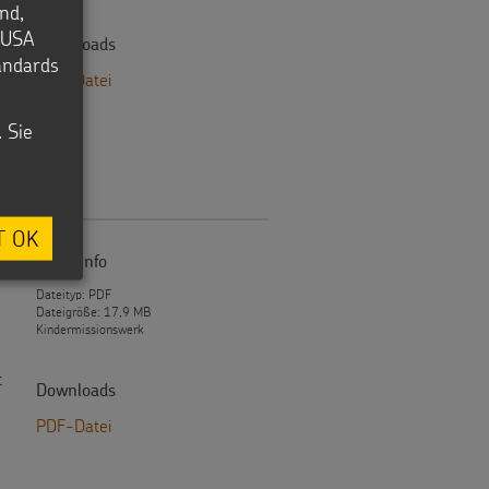
nd,
e USA
Downloads
m
tandards
PDF-Datei
. Sie
T OK
Datei Info
Dateityp: PDF
Dateigröße: 17,9 MB
Kindermissionswerk
t
Downloads
PDF-Datei