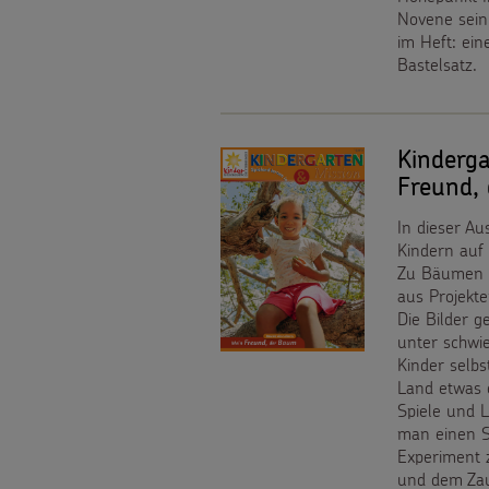
Spendendose
Novene sein,
WhatsApp
Presse
im Heft: ein
Spendenmöglichkeiten
Bastelsatz.
Backen
Kontakt
Unternehmensspenden
und
Sternsinger-
Kinderg
Basteln
Freund,
Stiftung
Sternsinger-
In dieser Au
Kindern auf
Spende
Magazin
Zu Bäumen d
aus Projekt
als
Die Bilder g
Videos
unter schwi
Geschenk
Kinder selbs
Sternsinger-
Land etwas 
Anlassspenden
Spiele und L
Steckbrief
man einen S
Zinsen
Experiment 
Spiele
und dem Zau