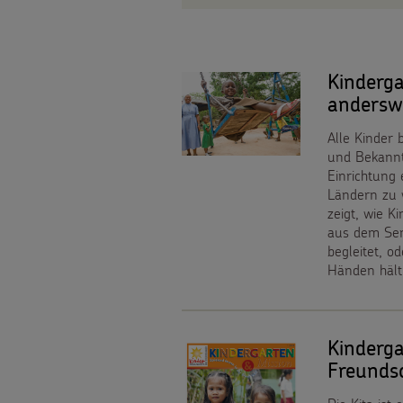
Bildung
Für
Material
Gesundheit
die
Tipps
Kinderga
Kinderrechte
Kita
andersw
und
Flucht
Für
Alle Kinder 
Anregungen
und Bekannte
Kinderarbeit
die
Einrichtung 
Hintergründe
Ländern zu 
Behinderung
Pfarrgemeinde
zeigt, wie K
aus dem Sen
und
Grundsätze
begleitet, o
Martinsaktion
Händen hält
Empfehlungen
der
Weltmissionstag
Sternsingermobil
Projektarbeit
der
Kinderg
Fotoausstellung
Freunds
Kinder