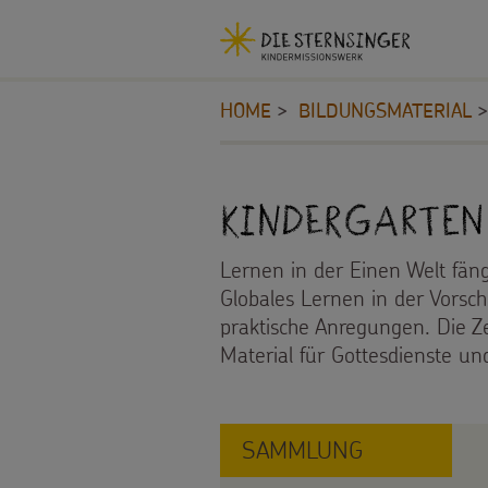
Navigationsabkürzungen
Sie
Kopfbereich
MENU SCHLIESSEN
befinden
HOME
BILDUNGSMATERIAL
Zum
sich
Seiteninhalt
hier:
Zur
Inhalt
Hauptnavigation
Kindergarten
STERNSINGEN
Zur
Bereichsnavigation
Lernen in der Einen Welt fäng
Vorlagen,
PROJEKTE
Zur
Globales Lernen in der Vorsc
Suche
praktische Anregungen. Die Zei
Lieder,
180
BILDUNGSMATERIAL
Material für Gottesdienste un
Praktische
Jahre
Für
Hilfen
Umwelt
SAMMLUNG
Schulen
Sternsinger-