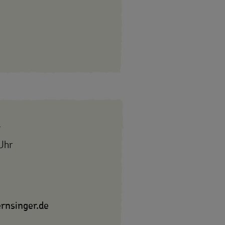
4
Uhr
rnsinger.de