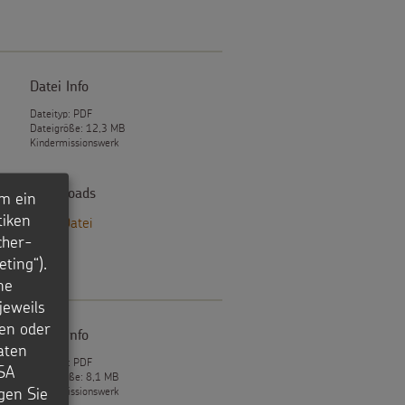
Datei Info
Dateityp: PDF
Dateigröße: 12,3 MB
Kindermissionswerk
Downloads
m ein
tiken
PDF-Datei
cher-
ting“).
ne
jeweils
en oder
Datei Info
aten
Dateityp: PDF
USA
Dateigröße: 8,1 MB
igen Sie
Kindermissionswerk