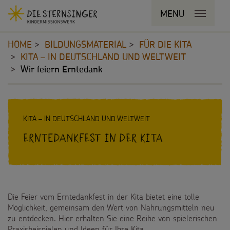
Navigationsabkürzungen
MENU
MENU SCHLIESSEN
Zum
Sie
Kopfbereich
Seiteninhalt
befinden
HOME
BILDUNGSMATERIAL
FÜR DIE KITA
Zur
sich
KITA – IN DEUTSCHLAND UND WELTWEIT
Hauptnavigation
hier:
Zur
Wir feiern Erntedank
STERNSINGEN
Bereichsnavigation
Zur
Vorlagen, Lieder, Praktische Hilfen
PROJEKTE
Suche
Inhalt
KITA – IN DEUTSCHLAND UND WELTWEIT
Sternsinger-Material
180 Jahre
BILDUNGSMATERIAL
Erntedankfest in der Kita
Tipps und Anregungen
Umwelt
Für Schulen
Hintergründe und Empfehlungen
Bildung
Für die Kita
Sternsingermobil
Die Feier vom Erntedankfest in der Kita bietet eine tolle
Gesundheit
Für die Pfarrgemeinde
Möglichkeit, gemeinsam den Wert von Nahrungsmitteln neu
zu entdecken. Hier erhalten Sie eine Reihe von spielerischen
Fotoausstellung
Kinderrechte
Martinsaktion
Praxisbeispielen und Ideen für Ihre Kita.