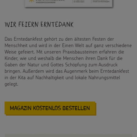
Spendenmöglichkeiten
Videos
Kontakt
Unternehmensspenden
Sternsinger-Steckbrief
Wir feiern Erntedank
Sternsinger-Stiftung
Spiele
Das Erntedankfest gehört zu den ältesten Festen der
SPENDEN
SHOP
Menschheit und wird in der Einen Welt auf ganz verschiedene
Spende als Geschenk
Werde Sternsinger!
Weise gefeiert. Mit unseren Praxisbausteinen erfahren die
Suche
Suchbegriff
Kinder, wie und weshalb die Menschen ihren Dank für die
Anlassspenden
Gaben der Natur und Gottes Schöpfung zum Ausdruck
bringen. Außerdem wird das Augenmerk beim Erntedankfest
Zinsen den Kindern
in der Kita auf Nachhaltigkeit und lokale Nahrungsmittel
gelegt.
Vereine und Initiativen
Sternsingerspenden gezielt einsetzen
:
MAGAZIN KOSTENLOS BESTELLEN
WIR
Testamentsspende
FEIERN
ERNTEDANK
FAQ Spenden