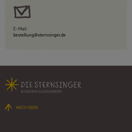
E-Mail:
bestellung@sternsinger.de
Fußbereich
NACH OBEN