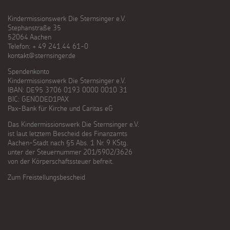
Kindermissionswerk Die Sternsinger e.V.
Stephanstraße 35
52064 Aachen
Telefon: + 49 241.44 61-0
kontakt@sternsinger.de
Spendenkonto
Kindermissionswerk Die Sternsinger e.V.
IBAN: DE95 3706 0193 0000 0010 31
BIC: GENODED1PAX
Pax-Bank für Kirche und Caritas eG
Das Kindermissionswerk Die Sternsinger e.V.
ist laut letztem Bescheid des Finanzamts
Aachen-Stadt nach §5 Abs. 1 Nr. 9 KStg.
unter der Steuernummer 201/5902/3626
von der Körperschaftssteuer befreit.
Zum Freistellungsbescheid