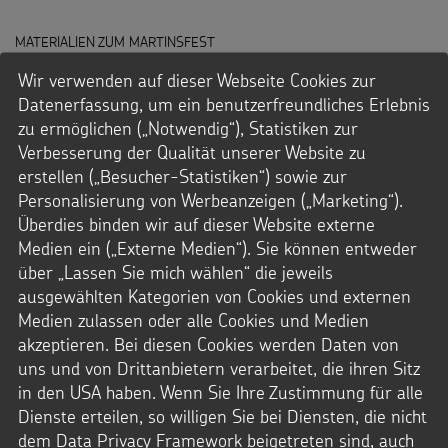
MATERIALIEN ZUM MARTINSFEST
Teile wie Sankt Martin
Wir verwenden auf dieser Webseite Cookies zur
Datenerfassung, um ein benutzerfreundliches Erlebnis
zu ermöglichen („Notwendig“), Statistiken zur
Alle, die in der Kindertagesstätte, Schule oder Gemeinde das
Martinsfest organisieren, finden in unseren Materialien
Verbesserung der Qualität unserer Website zu
zahlreiche Anregungen zur Gestaltung und Umsetzung:
erstellen („Besucher-Statistiken“) sowie zur
Geschichten, Lieder, Gottesdienstbausteine und Bastelideen.
Personalisierung von Werbeanzeigen („Marketing“).
Überdies binden wir auf dieser Website externe
:
ZUM MARTINSMATERIAL
Medien ein („Externe Medien“). Sie können entweder
TEILE
über „Lassen Sie mich wählen“ die jeweils
WIE
ausgewählten Kategorien von Cookies und externen
SANKT
Medien zulassen oder alle Cookies und Medien
MARTIN
akzeptieren. Bei diesen Cookies werden Daten von
Ihr Ansprechpartner
uns und von Drittanbietern verarbeitet, die ihren Sitz
in den USA haben. Wenn Sie Ihre Zustimmung für alle
Andreas Gloge
Dienste erteilen, so willigen Sie bei Diensten, die nicht
0241.44 61-66
dem Data Privacy Framework beigetreten sind, auch
gloge@sternsinger.de