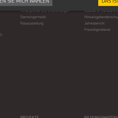
EN SIE MICH WÄHLEN
DAS IS
Tipps und Anregungen
Kinderschutz
Hintergründe und Empfehlungen
Qualität & Transparen
Sternsingermobil
Hinweisgebendenschu
Fotoausstellung
Jahresbericht
Freiwilligendienst
V.
PROJEKTE
BILDUNGSMATERI