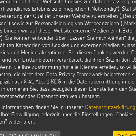
wenden auf dieser Webseite Cookies zur Datenerfassung, u
rfreundliches Erlebnis zu ermöglichen („Notwendig“), Statis
besserung der Qualität unserer Website zu erstellen („Besu
iken“) sowie zur Personalisierung von Werbeanzeigen („Marke
s binden wir auf dieser Website externe Medien ein („Exter
). Sie können entweder über „Lassen Sie mich wählen“ die 
hlten Kategorien von Cookies und externen Medien zulass
okies und Medien akzeptieren. Bei diesen Cookies werden D
 und von Drittanbietern verarbeitet, die ihren Sitz in den 
Wenn Sie Ihre Zustimmung für alle Dienste erteilen, so will
nsten, die nicht dem Data Privacy Framework beigetreten si
plizit nach § 41 Abs. 1 KDG in die Datenübermittlung in di
r informieren Sie, dass bezüglich dieser Dienste kein den S
entsprechendes Datenschutzniveau besteht.
 Informationen finden Sie in unserer
Datenschutzerklärung
Ihre Einwilligung jederzeit über die Einstellungen "Cookies
STERNSINGEN
ÜBER UNS
en" widerrufen.
Vorlagen, Lieder, Praktische Hilfen
Wer wir sind
Sternsinger-Material
Vision und Strategie