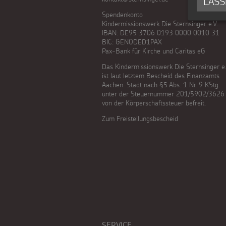
LASS
WhatsApp
Spendenkonto
Presse
gezielt
Kindermissionswerk Die Sternsinger e.V.
IBAN: DE95 3706 0193 0000 0010 31
Backen
Kontakt
einsetzen
BIC: GENODED1PAX
Pax-Bank für Kirche und Caritas eG
und
Testamentsspende
Das Kindermissionswerk Die Sternsinger e.
ist laut letztem Bescheid des Finanzamts
Basteln
Aachen-Stadt nach §5 Abs. 1 Nr. 9 KStg.
FAQ
unter der Steuernummer 201/5902/3626
Sternsinger-
von der Körperschaftssteuer befreit.
Spenden
Zum Freistellungsbescheid
Magazin
Videos
Sternsinger-
Steckbrief
Spiele
SERVICE