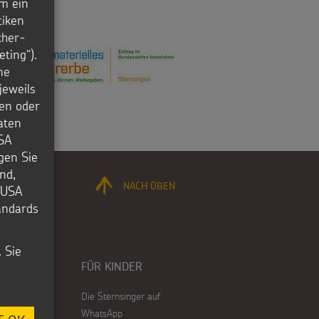
m ein
tiken
cher-
ting“).
ne
jeweils
en oder
aten
USA
igen Sie
nd,
NACH OBEN
e USA
tandards
. Sie
FÜR KINDER
Die Sternsinger auf
WhatsApp