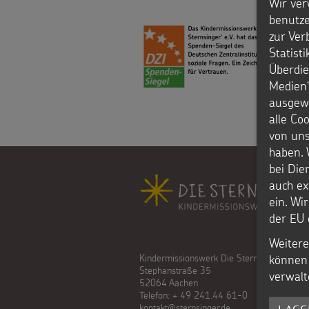
Wir ver
Weihnachten
benutze
als
zur Ver
Weltweit
Geschenk
Statist
Überdie
Basteln
Anlassspenden
Medien“
ausgewä
&
Zinsen
alle Co
von uns
Aktionen
den
haben. 
FÜR
Gottesdienstbausteine
bei Die
Kindern
Fußbereich
auch ex
KINDER
ein. Wi
Vereine
der EU 
Die
und
Weitere
können 
Kindermissionswerk Die Sternsinger e.V.
Sternsinger
Initiativen
Über
Stephanstraße 35
verwalt
52064 Aachen
auf
Telefon: + 49 241.44 61-0
uns
Sternsingerspenden
kontakt@sternsinger.de