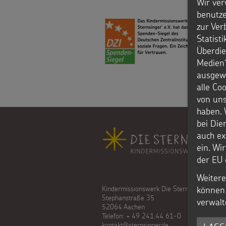
Wir ver
Weihnachten
benutze
als
zur Ver
Weltweit
Geschenk
Statist
Überdie
Basteln
Anlassspenden
Medien“
ausgewä
&
Zinsen
alle Co
von uns
Aktionen
den
haben. 
FÜR
Gottesdienstbausteine
bei Die
Kindern
Fußbereich
auch ex
KINDER
ein. Wi
Vereine
der EU 
Die
und
Weitere
können 
Kindermissionswerk Die Sternsinger e.V.
Sternsinger
Initiativen
Über
Stephanstraße 35
verwalt
52064 Aachen
auf
Telefon: + 49 241.44 61-0
uns
Sternsingerspenden
kontakt@sternsinger.de