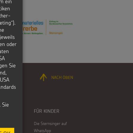
m ein
tiken
cher-
ting“).
ne
jeweils
en oder
aten
USA
igen Sie
nd,
NACH OBEN
e USA
tandards
. Sie
FÜR KINDER
Die Sternsinger auf
WhatsApp