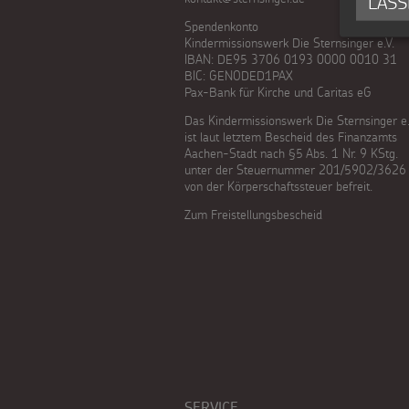
LASS
WhatsApp
Spendenkonto
Presse
gezielt
Kindermissionswerk Die Sternsinger e.V.
IBAN: DE95 3706 0193 0000 0010 31
Backen
Kontakt
einsetzen
BIC: GENODED1PAX
Pax-Bank für Kirche und Caritas eG
und
Testamentsspende
Das Kindermissionswerk Die Sternsinger e.
ist laut letztem Bescheid des Finanzamts
Basteln
Aachen-Stadt nach §5 Abs. 1 Nr. 9 KStg.
FAQ
unter der Steuernummer 201/5902/3626
Sternsinger-
von der Körperschaftssteuer befreit.
Spenden
Zum Freistellungsbescheid
Magazin
Videos
Sternsinger-
Steckbrief
Spiele
SERVICE