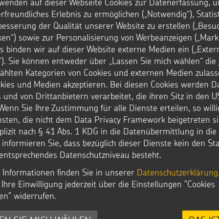
wenden auf dieser Webseite Cookies zur Datenerfassung, u
rfreundliches Erlebnis zu ermöglichen („Notwendig“), Statis
besserung der Qualität unserer Website zu erstellen („Besu
iken“) sowie zur Personalisierung von Werbeanzeigen („Marke
s binden wir auf dieser Website externe Medien ein („Exter
). Sie können entweder über „Lassen Sie mich wählen“ die 
hlten Kategorien von Cookies und externen Medien zulass
okies und Medien akzeptieren. Bei diesen Cookies werden D
 und von Drittanbietern verarbeitet, die ihren Sitz in den 
Wenn Sie Ihre Zustimmung für alle Dienste erteilen, so will
nsten, die nicht dem Data Privacy Framework beigetreten si
plizit nach § 41 Abs. 1 KDG in die Datenübermittlung in di
r informieren Sie, dass bezüglich dieser Dienste kein den S
entsprechendes Datenschutzniveau besteht.
 Informationen finden Sie in unserer
Datenschutzerklärung
Ihre Einwilligung jederzeit über die Einstellungen "Cookies
STERNSINGEN
ÜBER UNS
en" widerrufen.
Vorlagen, Lieder, Praktische Hilfen
Wer wir sind
Sternsinger-Material
Vision und Strategie