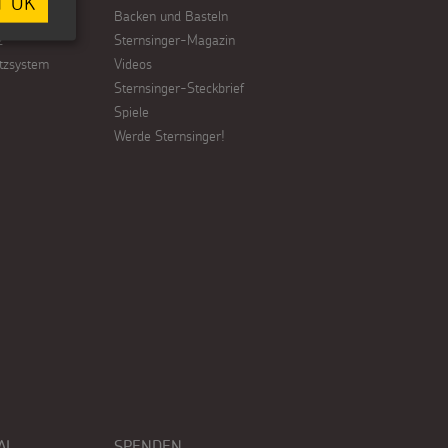
T OK
Backen und Basteln
z
Sternsinger-Magazin
tzsystem
Videos
Sternsinger-Steckbrief
Spiele
Werde Sternsinger!
AL
SPENDEN