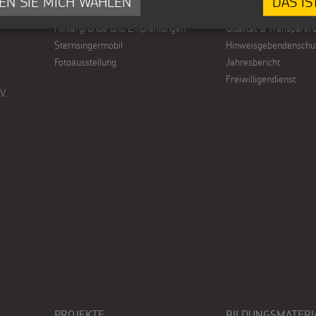
EN SIE MICH WÄHLEN
DAS IS
Tipps und Anregungen
Kinderschutz
Hintergründe und Empfehlungen
Qualität & Transparen
Sternsingermobil
Hinweisgebendenschu
Fotoausstellung
Jahresbericht
Freiwilligendienst
V.
PROJEKTE
BILDUNGSMATERI