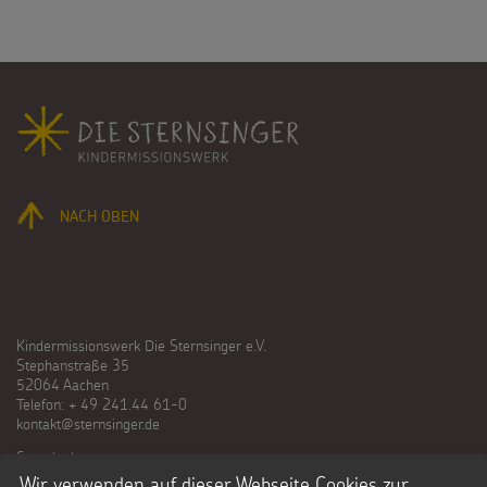
Suche
Suchbegriff
Fußbereich
NACH OBEN
Kindermissionswerk Die Sternsinger e.V.
Stephanstraße 35
52064 Aachen
Telefon: + 49 241.44 61-0
kontakt@sternsinger.de
Spendenkonto
Kindermissionswerk Die Sternsinger e.V.
Wir verwenden auf dieser Webseite Cookies zur