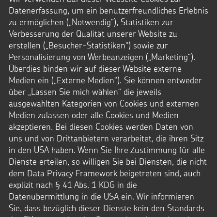
IBAN: DE95 3706 0193 0000 0010 31
Datenerfassung, um ein benutzerfreundliches Erlebnis
BIC: GENODED1PAX
zu ermöglichen („Notwendig“), Statistiken zur
Pax-Bank für Kirche und Caritas eG
Verbesserung der Qualität unserer Website zu
Das Kindermissionswerk Die Sternsinger e.V.
erstellen („Besucher-Statistiken“) sowie zur
ist laut letztem Bescheid des Finanzamts
Aachen-Stadt nach §5 Abs. 1 Nr. 9 KStg.
Personalisierung von Werbeanzeigen („Marketing“).
unter der Steuernummer 201/5902/3626
Überdies binden wir auf dieser Website externe
von der Körperschaftssteuer befreit.
Medien ein („Externe Medien“). Sie können entweder
Zum Freistellungsbescheid
über „Lassen Sie mich wählen“ die jeweils
ausgewählten Kategorien von Cookies und externen
Medien zulassen oder alle Cookies und Medien
akzeptieren. Bei diesen Cookies werden Daten von
uns und von Drittanbietern verarbeitet, die ihren Sitz
in den USA haben. Wenn Sie Ihre Zustimmung für alle
Dienste erteilen, so willigen Sie bei Diensten, die nicht
STERNSINGEN
dem Data Privacy Framework beigetreten sind, auch
explizit nach § 41 Abs. 1 KDG in die
Vorlagen, Lieder, Praktische Hilfen
Datenübermittlung in die USA ein. Wir informieren
Sternsinger-Material
Sie, dass bezüglich dieser Dienste kein den Standards
Tipps und Anregungen