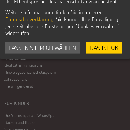
der EU entsprechendes Datenschutzniveau besteht.
Hintergründe und Empfehlungen
Sternsingermobil
Weitere Informationen finden Sie in unserer
Fotoausstellung
Datenschutzerklärung
. Sie können Ihre Einwilligung
jederzeit über die Einstellungen "Cookies verwalten"
widerrufen.
ÜBER UNS
Wer wir sind
LASSEN SIE MICH WÄHLEN
DAS IST OK
Vision und Strategie
Kinderschutz
Qualität & Transparenz
Hinweisgebendenschutzsystem
Jahresbericht
Freiwilligendienst
FÜR KINDER
Die Sternsinger auf WhatsApp
Backen und Basteln
Sternsinger-Magazin