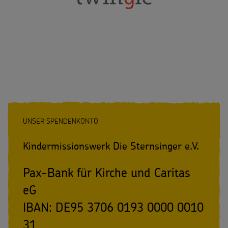
Spendenformular
Flucht
Weltmissionstag der Kinder
Spendendose
Kinderarbeit
Weihnachten Weltweit
Spendenmöglichkeiten
Behinderung
Basteln & Aktionen
Unternehmensspenden
Grundsätze der Projektarbeit
Gottesdienstbausteine
Sternsinger-Stiftung
Spende als Geschenk
UNSER SPENDENKONTO
Anlassspenden
Kindermissionswerk Die Sternsinger e.V.
Zinsen den Kindern
Pax-Bank für Kirche und Caritas
eG
Vereine und Initiativen
IBAN: DE95 3706 0193 0000 0010
Sternsingerspenden gezielt einsetzen
31