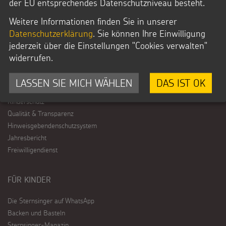
der EU entsprechendes Datenschutzniveau besteht.
Hintergründe und Empfehlungen
Sternsingermobil
Weitere Informationen finden Sie in unserer
Fotoausstellung
Datenschutzerklärung
. Sie können Ihre Einwilligung
jederzeit über die Einstellungen "Cookies verwalten"
widerrufen.
ÜBER UNS
Wer wir sind
LASSEN SIE MICH WÄHLEN
DAS IST OK
Vision und Strategie
Kinderschutz
Qualität & Transparenz
Hinweisgebendenschutzsystem
Jahresbericht
Freiwilligendienst
FÜR KINDER
Die Sternsinger auf WhatsApp
Backen und Basteln
Sternsinger-Magazin