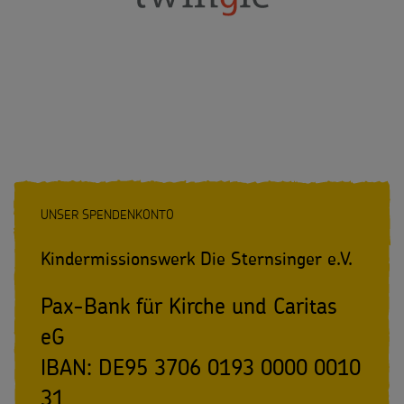
Spendenformular
Flucht
Weltmissionstag der Kinder
Spendendose
Kinderarbeit
Weihnachten Weltweit
Spendenmöglichkeiten
Behinderung
Basteln & Aktionen
Unternehmensspenden
Grundsätze der Projektarbeit
Gottesdienstbausteine
Sternsinger-Stiftung
Spende als Geschenk
UNSER SPENDENKONTO
Anlassspenden
Kindermissionswerk Die Sternsinger e.V.
Zinsen den Kindern
Pax-Bank für Kirche und Caritas
eG
Vereine und Initiativen
IBAN: DE95 3706 0193 0000 0010
Sternsingerspenden gezielt einsetzen
31