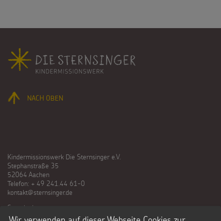
Suche
Suchbegriff
Fußbereich
NACH OBEN
Kindermissionswerk Die Sternsinger e.V.
Stephanstraße 35
52064 Aachen
Telefon: + 49 241.44 61-0
kontakt@sternsinger.de
Spendenkonto
Kindermissionswerk Die Sternsinger e.V.
Wir verwenden auf dieser Webseite Cookies zur