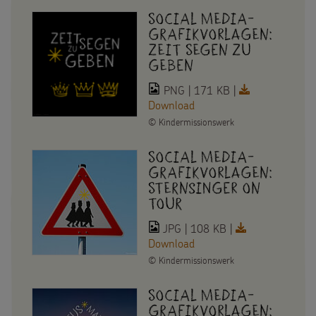
Gottesdienstbausteine
Sternsinger-Stiftung
Social Media-
Spiele
Grafikvorlagen:
SPENDEN
SHOP
Spende als Geschenk
Zeit Segen zu
Werde Sternsinger!
Geben
Suche
Suchbegriff
Anlassspenden
PNG | 171 KB |
Download
Zinsen den Kindern
©
Kindermissionswerk
Vereine und Initiativen
Social Media-
Grafikvorlagen:
Sternsingerspenden gezielt einsetzen
Sternsinger on
Tour
Testamentsspende
JPG | 108 KB |
FAQ Spenden
Download
©
Kindermissionswerk
Social Media-
Grafikvorlagen: