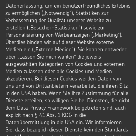
Datenerfassung, um ein benutzerfreundliches Erlebnis
zu ermöglichen („Notwendig“), Statistiken zur
Verbesserung der Qualität unserer Website zu
erstellen („Besucher-Statistiken“) sowie zur
Personalisierung von Werbeanzeigen („Marketing“).
Bestellservice
Überdies binden wir auf dieser Website externe
Medien ein („Externe Medien“). Sie können entweder
Fragen zur Bestellung oder einem Abonnement?
über „Lassen Sie mich wählen“ die jeweils
Gerne helfen wir weiter.
ausgewählten Kategorien von Cookies und externen
Medien zulassen oder alle Cookies und Medien
akzeptieren. Bei diesen Cookies werden Daten von
uns und von Drittanbietern verarbeitet, die ihren Sitz
in den USA haben. Wenn Sie Ihre Zustimmung für alle
Dienste erteilen, so willigen Sie bei Diensten, die nicht
0241.44 61-44
dem Data Privacy Framework beigetreten sind, auch
Mo.-Do. 8-17 Uhr
explizit nach § 41 Abs. 1 KDG in die
Datenübermittlung in die USA ein. Wir informieren
Fr. 8-16 Uhr
Sie, dass bezüglich dieser Dienste kein den Standards