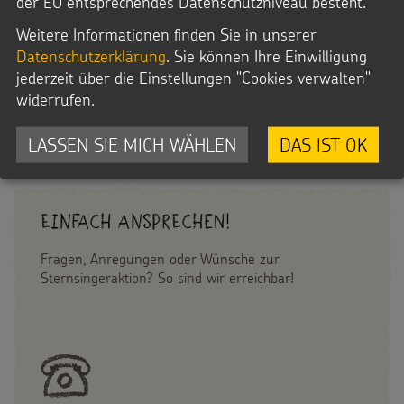
der EU entsprechendes Datenschutzniveau besteht.
Weitere Informationen finden Sie in unserer
Datenschutzerklärung
. Sie können Ihre Einwilligung
E-Mail:
jederzeit über die Einstellungen "Cookies verwalten"
bestellung@sternsinger.de
widerrufen.
LASSEN SIE MICH WÄHLEN
DAS IST OK
Einfach Ansprechen!
Fragen, Anregungen oder Wünsche zur
Sternsingeraktion? So sind wir erreichbar!