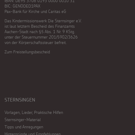
IBAN: DE95 3706 0193 0000 0010 31
BIC: GENODED1PAX
Pax-Bank für Kirche und Caritas eG
Das Kindermissionswerk Die Sternsinger e.V.
ist laut letztem Bescheid des Finanzamts
Aachen-Stadt nach §5 Abs. 1 Nr. 9 KStg.
unter der Steuernummer 201/5902/3626
von der Körperschaftssteuer befreit.
Zum Freistellungsbescheid
STERNSINGEN
Vorlagen, Lieder, Praktische Hilfen
Sternsinger-Material
Tipps und Anregungen
Hintergründe und Empfehlungen