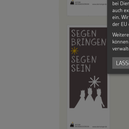
bei Die
auch ex
ein. Wi
der EU 
Prof
Logo
Weitere
können 
PDF
verwalt
LASS