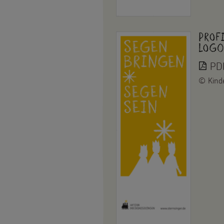
Prof
Logo
PDF
©
Kind