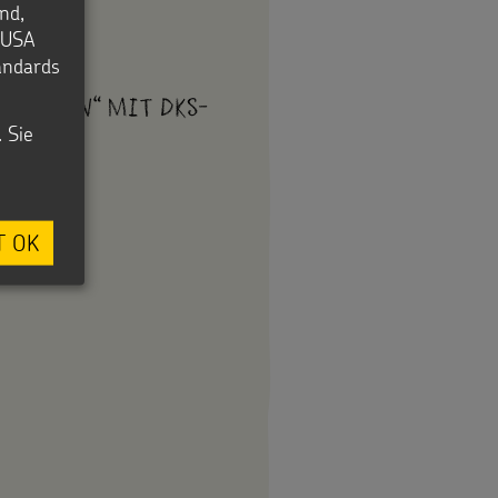
nd,
e USA
tandards
gen sein“ mit DKS-
. Sie
T OK