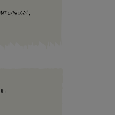
unterwegs",
4
Uhr