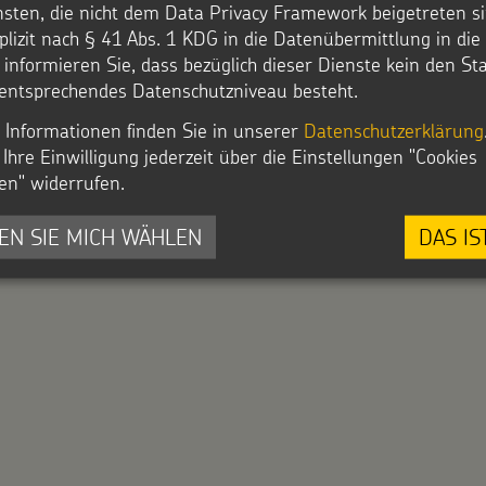
nsten, die nicht dem Data Privacy Framework beigetreten si
plizit nach § 41 Abs. 1 KDG in die Datenübermittlung in di
r informieren Sie, dass bezüglich dieser Dienste kein den S
entsprechendes Datenschutzniveau besteht.
i-Druckvorlage: Fahne „Segen bringen * Se
, asche, Hochformat, 400x150 cm
 Informationen finden Sie in unserer
Datenschutzerklärung
Ihre Einwilligung jederzeit über die Einstellungen "Cookies
 | 2 MB |
Download
en" widerrufen.
EN SIE MICH WÄHLEN
DAS IS