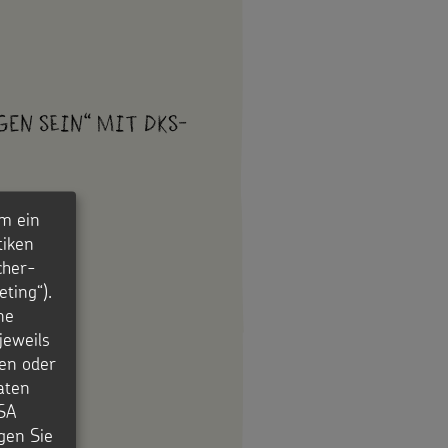
gen sein“ mit DKS-
m ein
tiken
cher-
ting“).
ne
jeweils
en oder
aten
USA
igen Sie