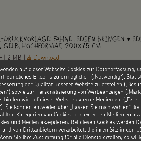
i-Druckvorlage: Fahne „Segen bringen * Se
, gelb, Hochformat, 200x75 cm
 | 2 MB |
Download
ermissionswerk
wenden auf dieser Webseite Cookies zur Datenerfassung, u
rfreundliches Erlebnis zu ermöglichen („Notwendig“), Statis
besserung der Qualität unserer Website zu erstellen („Besu
iken“) sowie zur Personalisierung von Werbeanzeigen („Marke
s binden wir auf dieser Website externe Medien ein („Exter
). Sie können entweder über „Lassen Sie mich wählen“ die 
hlten Kategorien von Cookies und externen Medien zulass
okies und Medien akzeptieren. Bei diesen Cookies werden D
 und von Drittanbietern verarbeitet, die ihren Sitz in den 
Wenn Sie Ihre Zustimmung für alle Dienste erteilen, so will