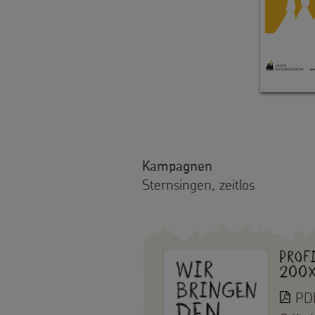
Material
Tipps
und
Anregungen
Hintergründe
Kampagnen
Sternsingen, zeitlos
und
Empfehlungen
Sternsingermobil
Prof
200x
Fotoausstellung
PDF