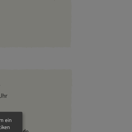
4
Uhr
m ein
tiken
rnsinger.de