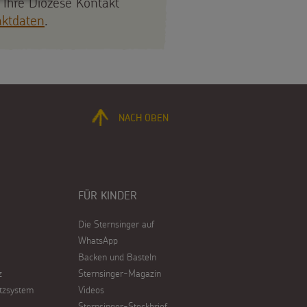
 Ihre Diözese Kontakt
aktdaten
.
NACH OBEN
FÜR KINDER
Die Sternsinger auf
WhatsApp
Backen und Basteln
z
Sternsinger-Magazin
tzsystem
Videos
Sternsinger-Steckbrief