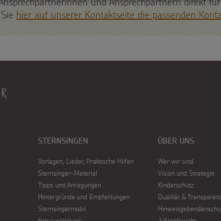
nsprechpartnerinnen und Ansprechpartnern direkt für
 Sie
hier auf unserer Kontaktseite die passenden Kont
STERNSINGEN
ÜBER UNS
Vorlagen, Lieder, Praktische Hilfen
Wer wir sind
Sternsinger-Material
Vision und Strategie
Tipps und Anregungen
Kinderschutz
Hintergründe und Empfehlungen
Qualität & Transparen
Sternsingermobil
Hinweisgebendenschu
Fotoausstellung
Jahresbericht