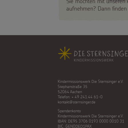
Sie möchten mit unseren A
Sternsinger!
aufnehmen? Dann finden
Vereine
und
Initiativen
Fußbereich
Sternsingerspenden
gezielt
einsetzen
Kindermissionswerk Die Sternsinger e.V.
Stephanstraße 35
Testamentsspende
52064 Aachen
Telefon: + 49 241.44 61-0
FAQ
kontakt@sternsinger.de
Spendenkonto
Spenden
Kindermissionswerk Die Sternsinger e.V.
IBAN: DE95 3706 0193 0000 0010 31
BIC: GENODED1PAX