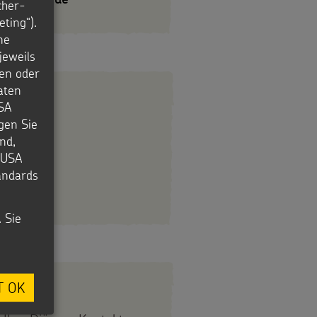
cher-
ting“).
ne
jeweils
en oder
aten
4
USA
igen Sie
nd,
e USA
tandards
er.de
. Sie
T OK