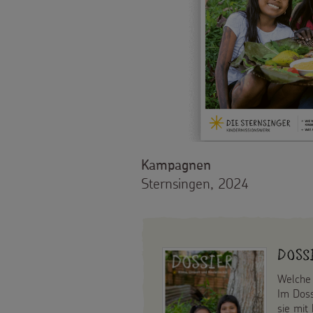
Material
Tipps
und
Anregungen
Hintergründe
Kampagnen
Sternsingen, 2024
und
Empfehlungen
Sternsingermobil
Doss
Fotoausstellung
Welche 
Im Doss
sie mit