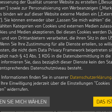
besserung der Qualität unserer Website zu erstellen („Besu
iken“) sowie zur Personalisierung von Werbeanzeigen („Marke
s binden wir auf dieser Website externe Medien ein („Exter
). Sie können entweder über „Lassen Sie mich wählen“ die 
hlten Kategorien von Cookies und externen Medien zulass
okies und Medien akzeptieren. Bei diesen Cookies werden D
prechen!
0241.44 61-1
 und von Drittanbietern verarbeitet, die ihren Sitz in den 
Wenn Sie Ihre Zustimmung für alle Dienste erteilen, so will
he zur Sternsingeraktion? So
nsten, die nicht dem Data Privacy Framework beigetreten si
plizit nach § 41 Abs. 1 KDG in die Datenübermittlung in di
E-Mail:
r informieren Sie, dass bezüglich dieser Dienste kein den S
info@sternsing
entsprechendes Datenschutzniveau besteht.
 Informationen finden Sie in unserer
Datenschutzerklärung
Ihre Einwilligung jederzeit über die Einstellungen "Cookies
en" widerrufen.
EN SIE MICH WÄHLEN
DAS IS
rson in Ihrem Bistum