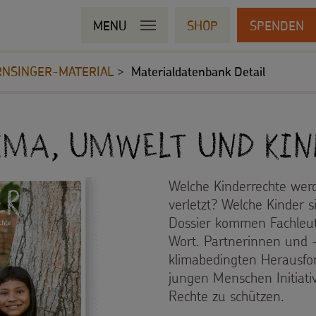
MENU
SHOP
SPENDEN
RNSINGER-MATERIAL
Materialdatenbank Detail
lima, Umwelt und Ki
Welche Kinderrechte wer
verletzt? Welche Kinder 
Dossier kommen Fachleut
Wort. Partnerinnen und -
klimabedingten Herausf
jungen Menschen Initiati
Rechte zu schützen.