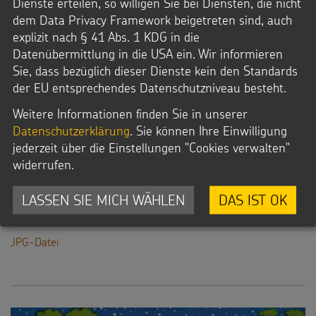
Dienste erteilen, so willigen Sie bei Diensten, die nicht
Das Sternsingermobil ist in Corona-Zeiten auch digital
dem Data Privacy Framework beigetreten sind, auch
unterwegs. In Online-Workshops können die Mädchen und
explizit nach § 41 Abs. 1 KDG in die
Jungen einen virtuellen Besuch des Mobils erleben und
Datenübermittlung in die USA ein. Wir informieren
ebenfalls viel erfahren von der Arbeit des
Sie, dass bezüglich dieser Dienste kein den Standards
Kindermissionswerks und der kommenden Aktion
der EU entsprechendes Datenschutzniveau besteht.
Dreikönigssingen.
Weitere Informationen finden Sie in unserer
Datenschutzerklärung
. Sie können Ihre Einwilligung
Datei Info
jederzeit über die Einstellungen "Cookies verwalten"
Dateityp: JPG
widerrufen.
Dateigröße: 1,8 MB
© Susanne Dietmann / Kindermissionswerk
LASSEN SIE MICH WÄHLEN
DAS IST OK
Downloads
JPG-Datei