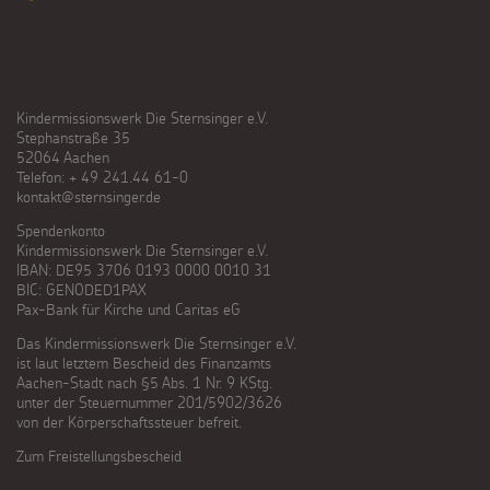
Kindermissionswerk Die Sternsinger e.V.
Stephanstraße 35
52064 Aachen
Telefon: + 49 241.44 61-0
kontakt@sternsinger.de
Spendenkonto
Kindermissionswerk Die Sternsinger e.V.
IBAN: DE95 3706 0193 0000 0010 31
BIC: GENODED1PAX
Pax-Bank für Kirche und Caritas eG
Das Kindermissionswerk Die Sternsinger e.V.
ist laut letztem Bescheid des Finanzamts
Aachen-Stadt nach §5 Abs. 1 Nr. 9 KStg.
unter der Steuernummer 201/5902/3626
von der Körperschaftssteuer befreit.
Zum Freistellungsbescheid