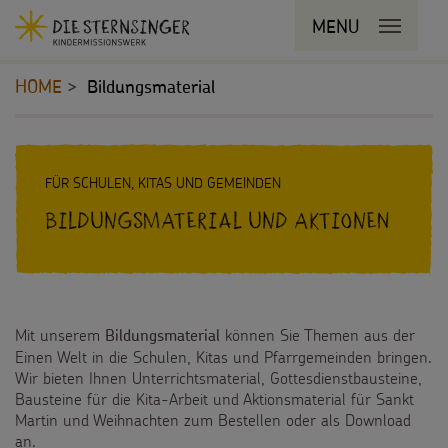
Navigationsabkürzungen
MENU
MENU SCHLIESSEN
Zum
Sie
Kopfbereich
Seiteninhalt
befinden
HOME
Bildungsmaterial
Zur
sich
Hauptnavigation
hier:
Zur
STERNSINGEN
Inhalt
Bereichsnavigation
Zur
FÜR SCHULEN, KITAS UND GEMEINDEN
Vorlagen, Lieder, Praktische Hilfen
PROJEKTE
Suche
Bildungsmaterial und Aktionen
Sternsinger-Material
180 Jahre
BILDUNGSMATERIAL
Tipps und Anregungen
Umwelt
Für Schulen
Hintergründe und Empfehlungen
Mit unserem
können Sie Themen aus der
Bildungsmaterial
Bildung
Für die Kita
Einen Welt in die Schulen, Kitas und Pfarrgemeinden bringen.
Wir bieten Ihnen Unterrichtsmaterial, Gottesdienstbausteine,
Sternsingermobil
Gesundheit
Für die Pfarrgemeinde
Bausteine für die Kita-Arbeit und Aktionsmaterial für Sankt
Martin und Weihnachten zum Bestellen oder als Download
Fotoausstellung
Kinderrechte
an.
Martinsaktion