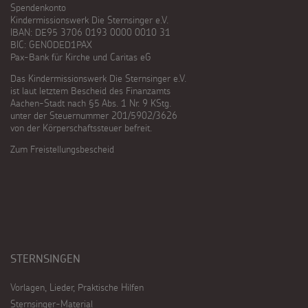
Spendenkonto
Kindermissionswerk Die Sternsinger e.V.
IBAN: DE95 3706 0193 0000 0010 31
BIC: GENODED1PAX
Pax-Bank für Kirche und Caritas eG
Das Kindermissionswerk Die Sternsinger e.V.
ist laut letztem Bescheid des Finanzamts
Aachen-Stadt nach §5 Abs. 1 Nr. 9 KStg.
unter der Steuernummer 201/5902/3626
von der Körperschaftssteuer befreit.
Zum Freistellungsbescheid
STERNSINGEN
Vorlagen, Lieder, Praktische Hilfen
Sternsinger-Material