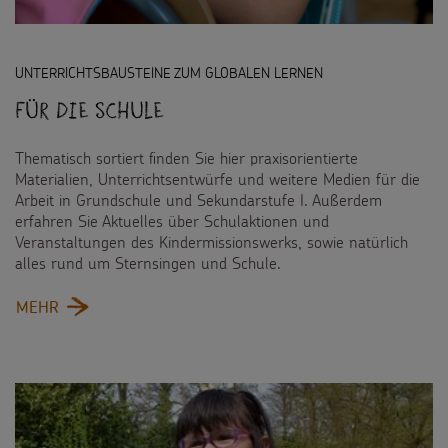
Spendenmöglichkeiten
Videos
Kontakt
Unternehmensspenden
Sternsinger-Steckbrief
UNTERRICHTSBAUSTEINE ZUM GLOBALEN LERNEN
Für die Schule
Sternsinger-Stiftung
Spiele
SPENDEN
SHOP
Spende als Geschenk
Thematisch sortiert finden Sie hier praxisorientierte
Werde Sternsinger!
Materialien, Unterrichtsentwürfe und weitere Medien für die
Suche
Suchbegriff
Arbeit in Grundschule und Sekundarstufe I. Außerdem
Anlassspenden
erfahren Sie Aktuelles über Schulaktionen und
Veranstaltungen des Kindermissionswerks, sowie natürlich
Zinsen den Kindern
alles rund um Sternsingen und Schule.
Vereine und Initiativen
:
MEHR
FÜR
Sternsingerspenden gezielt einsetzen
DIE
SCHULE
Testamentsspende
FAQ Spenden