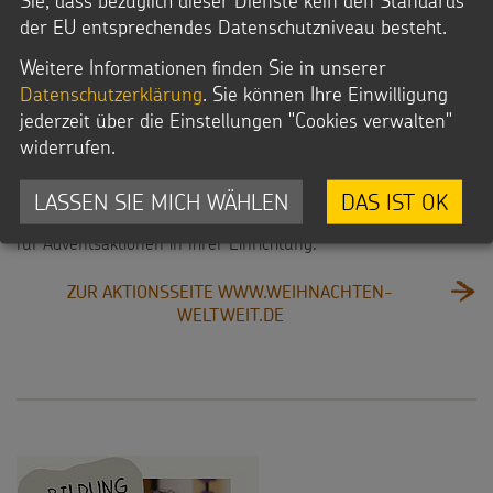
Sie, dass bezüglich dieser Dienste kein den Standards
der EU entsprechendes Datenschutzniveau besteht.
MITMACHAKTION FÜR KITAS
Weitere Informationen finden Sie in unserer
Datenschutzerklärung
. Sie können Ihre Einwilligung
Weihnachten Weltweit
jederzeit über die Einstellungen "Cookies verwalten"
widerrufen.
Endlich ist es so weit, das neue Material von Weihnachten
Weltweit ist da und es hat ein neues Gesicht! Anstelle der fair
gehandelten Bastelmaterialien führt Sie nun das „Weltweit-
LASSEN SIE MICH WÄHLEN
DAS IST OK
Engelchen“ durch die neuen und praxisorientierte Bausteine
für Adventsaktionen in Ihrer Einrichtung.
ZUR AKTIONSSEITE WWW.WEIHNACHTEN-
:
WELTWEIT.DE
WEIHNACHTEN
WELTWEIT