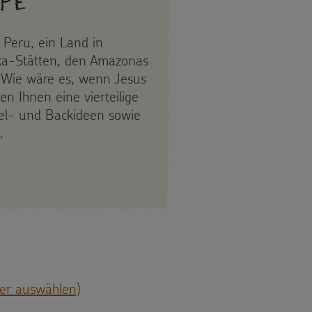
pe
 Peru, ein Land in
nka-Stätten, den Amazonas
. Wie wäre es, wenn Jesus
n Ihnen eine vierteilige
iel- und Backideen sowie
.
SAM ZUR KRIPPE
ter auswählen)