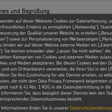
reis und Begrüßung
g für Vorschulkinder zur Adventszeit.
wenden auf dieser Webseite Cookies zur Datenerfassung, u
rfreundliches Erlebnis zu ermöglichen („Notwendig“), Statis
besserung der Qualität unserer Website zu erstellen („Besu
iken“) sowie zur Personalisierung von Werbeanzeigen („Marke
s binden wir auf dieser Website externe Medien ein („Exter
). Sie können entweder über „Lassen Sie mich wählen“ die 
hlten Kategorien von Cookies und externen Medien zulass
okies und Medien akzeptieren. Bei diesen Cookies werden D
 und von Drittanbietern verarbeitet, die ihren Sitz in den 
Wenn Sie Ihre Zustimmung für alle Dienste erteilen, so will
nsten, die nicht dem Data Privacy Framework beigetreten si
MATERIAL ZUM WELTMISSIONSTAG DER KINDE
plizit nach § 41 Abs. 1 KDG in die Datenübermittlung in di
r informieren Sie, dass bezüglich dieser Dienste kein den S
Weitere Downloads
entsprechendes Datenschutzniveau besteht.
 Informationen finden Sie in unserer
Datenschutzerklärung
Alle weiteren Downloads rund um die Adven