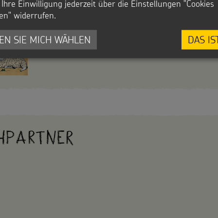
Ihre Einwilligung jederzeit über die Einstellungen "Cookies
Evangelium, die Bastelkrippe und das Spen
en" widerrufen.
hier auf unseren Seiten zum Weltmissionsta
EN SIE MICH WÄHLEN
DAS IS
ZUM WELTMISSIONSTAG DER KINDER
: WEITERE D
hpartner