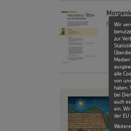
den
Werde
Morgenk
Kindern
Sternsinger!
Eine Anregun
Wir ver
Vereine
benutze
zur Ver
und
Statist
Überdie
Initiativen
Medien“
ausgewä
Sternsingerspenden
alle Co
von uns
gezielt
haben. 
bei Die
einsetzen
auch ex
ein. Wi
Testamentsspende
der EU 
FAQ
Weitere