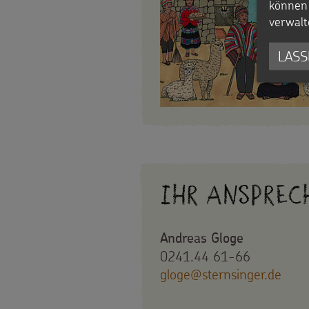
können 
Spenden
verwalt
LASS
Ihr Ansprec
Andreas Gloge
0241.44 61-66
gloge@sternsinger.de