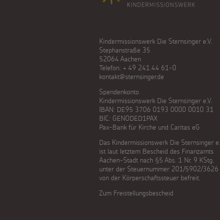
Kindermissionswerk Die Sternsinger e.V.
Stephanstraße 35
52064 Aachen
Telefon: + 49 241.44 61-0
kontakt@sternsinger.de
Spendenkonto
Kindermissionswerk Die Sternsinger e.V.
IBAN: DE95 3706 0193 0000 0010 31
BIC: GENODED1PAX
Pax-Bank für Kirche und Caritas eG
Das Kindermissionswerk Die Sternsinger e.
ist laut letztem Bescheid des Finanzamts
Aachen-Stadt nach §5 Abs. 1 Nr. 9 KStg.
unter der Steuernummer 201/5902/3626
von der Körperschaftssteuer befreit.
Zum Freistellungsbescheid