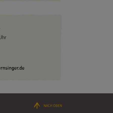
4
Uhr
rnsinger.de
NACH OBEN