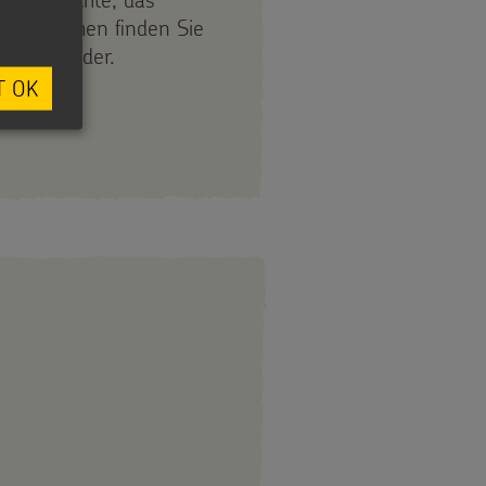
denkästchen finden Sie
g der Kinder.
T OK
OWNLOADS ZUM ADVENT