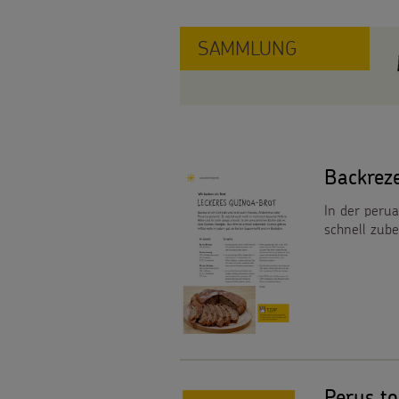
Weihnachten
SAMMLUNG
Weltweit
Basteln
&
SPENDEN
Aktionen
Backrez
Pate
FÜR
In der perua
Gottesdienstbausteine
schnell zube
werden
KINDER
Sternsinger-
Die
Spendenaktionen
Sternsinger
Über
Spendenformular
auf
uns
Perus to