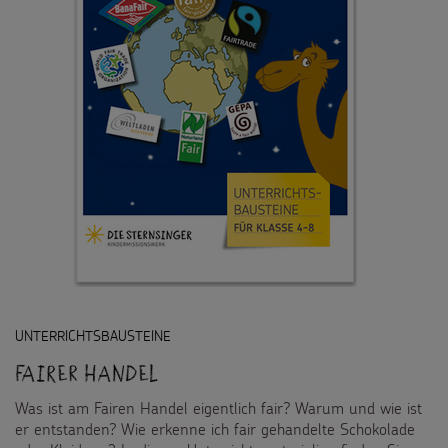
Flucht
Weltmissionstag der Kinder
Kinderarbeit
Weihnachten Weltweit
Behinderung
Basteln & Aktionen
Grundsätze der Projektarbeit
Gottesdienstbausteine
SPENDEN
Pate werden
FÜR KINDER
Sternsinger-Spendenaktionen
Die Sternsinger auf WhatsApp
UNTERRICHTSBAUSTEINE
Fairer Handel
Spendenformular
Backen und Basteln
Über uns
Was ist am Fairen Handel eigentlich fair? Warum und wie ist
Spendendose
Sternsinger-Magazin
er entstanden? Wie erkenne ich fair gehandelte Schokolade
Presse