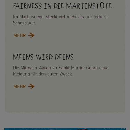
Fairness in die Martinstüte
Im Martinsriegel steckt viel mehr als nur leckere
Schokolade.
MEHR
:
FAIRNESS
IN
DIE
Meins wird Deins
MARTINSTÜTE
Die Mitmach-Aktion zu Sankt Martin: Gebrauchte
Kleidung für den guten Zweck.
MEHR
:
MEINS
WIRD
DEINS