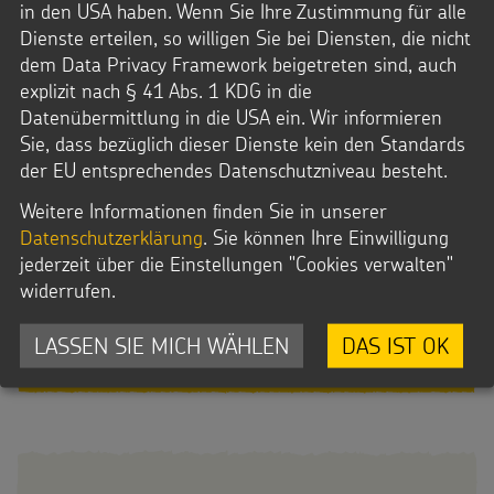
in den USA haben. Wenn Sie Ihre Zustimmung für alle
Dienste erteilen, so willigen Sie bei Diensten, die nicht
:
JETZT MEHR ERFAHREN
dem Data Privacy Framework beigetreten sind, auch
FAIR
explizit nach § 41 Abs. 1 KDG in die
HANDELN
Datenübermittlung in die USA ein. Wir informieren
Sie, dass bezüglich dieser Dienste kein den Standards
der EU entsprechendes Datenschutzniveau besteht.
Weitere Informationen finden Sie in unserer
Datenschutzerklärung
. Sie können Ihre Einwilligung
jederzeit über die Einstellungen "Cookies verwalten"
widerrufen.
Fair Sankt Martin feiern
LASSEN SIE MICH WÄHLEN
DAS IST OK