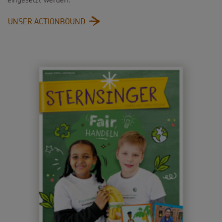
:
UNSER ACTIONBOUND
UNSER
ACTIONBOUND
ZUM
THEMA
FAIRER
HANDEL