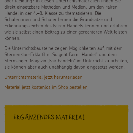
oder Kleidung? In diesen Unterrichtsmaterialien finden Sie
Spendenmöglichkeiten
direkt einsetzbare Methoden und Medien, um den Fairen
Videos
Kontakt
Handel in der 4.–8. Klasse zu thematisieren. Die
Unternehmensspenden
Schülerinnen und Schüler lernen die Grundsätze und
Sternsinger-Steckbrief
Erkennungszeichen des Fairen Handels kennen und erfahren,
wie sie selbst einen Beitrag zu einer gerechteren Welt leisten
Sternsinger-Stiftung
Spiele
können.
SPENDEN
SHOP
Spende als Geschenk
Die Unterrichtsbausteine zeigen Möglichkeiten auf, mit dem
Werde Sternsinger!
Suche
Sternenklar-Erklärfilm „So geht Fairer Handel“ und dem
Suchbegriff
Anlassspenden
Sternsinger-Magazin „Fair handeln“ im Unterricht zu arbeiten,
sie können aber auch unabhängig davon eingesetzt werden.
Zinsen den Kindern
Unterrichtsmaterial jetzt herunterladen
Vereine und Initiativen
Material jetzt kostenlos im Shop bestellen
Sternsingerspenden gezielt einsetzen
Testamentsspende
Ergänzendes Material
FAQ Spenden