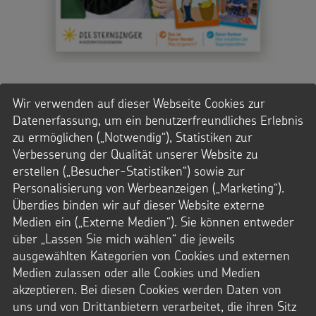
STERNSINGER-MAGAZIN
Wir verwenden auf dieser Webseite Cookies zur
Datenerfassung, um ein benutzerfreundliches Erlebnis
Fair handeln
zu ermöglichen („Notwendig“), Statistiken zur
Verbesserung der Qualität unserer Website zu
In dieser Ausgabe gibt es ganz viel Schokolade! Lecker, oder?
erstellen („Besucher-Statistiken“) sowie zur
Aber: Schokolade ist nicht gleich Schokolade. Wir erklären
Personalisierung von Werbeanzeigen („Marketing“).
euch den Unterschied zwischen einer fair hergestellten und
einer nicht fair hergestellten Schokotafel. Denn in diesem
Überdies binden wir auf dieser Website externe
Heft geht es um Fairen Handel: Wie funktioniert der
Medien ein („Externe Medien“). Sie können entweder
eigentlich? Und wem hilft er? Wir waren bei der Fairtrade-AG
über „Lassen Sie mich wählen“ die jeweils
der Waldschule in Lohmar und wir zeigen euch, wo die
ausgewählten Kategorien von Cookies und externen
Segensbändchen zur nächsten Sternsingeraktion
Medien zulassen oder alle Cookies und Medien
herkommen.
akzeptieren. Bei diesen Cookies werden Daten von
Außerdem im Heft: knifflige Rätsel, coole Upcycling- und
uns und von Drittanbietern verarbeitet, die ihren Sitz
Buch-Tipps und alles zu unserem neuen WhatsApp-Kanal!