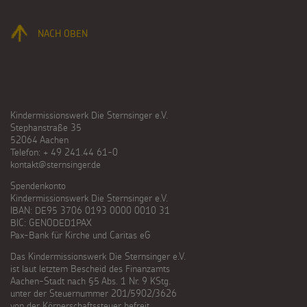
NACH OBEN
Kindermissionswerk Die Sternsinger e.V.
Stephanstraße 35
52064 Aachen
Telefon: + 49 241.44 61-0
kontakt@sternsinger.de
Spendenkonto
Kindermissionswerk Die Sternsinger e.V.
IBAN: DE95 3706 0193 0000 0010 31
BIC: GENODED1PAX
Pax-Bank für Kirche und Caritas eG
Das Kindermissionswerk Die Sternsinger e.V.
ist laut letztem Bescheid des Finanzamts
Aachen-Stadt nach §5 Abs. 1 Nr. 9 KStg.
unter der Steuernummer 201/5902/3626
von der Körperschaftssteuer befreit.