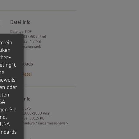
Datei Info
i
Dateityp: PDF
Format: 337x505 Pixel
m ein
Dateigröße: 4,7 MB
Kindermissionswerk
tiken
cher-
ting“).
Downloads
ne
PDF-Datei
jeweils
en oder
aten
Datei Info
USA
igen Sie
Dateityp: JPG
Format: 1000x1000 Pixel
nd,
Dateigröße: 301,5 KB
e USA
© Reclamebüro / Kindermissionswerk
tandards