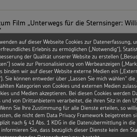
zum Film „Unterwegs für die Sternsinger: Will
“
wenden auf dieser Webseite Cookies zur Datenerfassung, u
rfreundliches Erlebnis zu ermöglichen („Notwendig“), Statis
besserung der Qualität unserer Website zu erstellen („Besu
iken“) sowie zur Personalisierung von Werbeanzeigen („Marke
s binden wir auf dieser Website externe Medien ein („Exter
). Sie können entweder über „Lassen Sie mich wählen“ die 
hlten Kategorien von Cookies und externen Medien zulass
okies und Medien akzeptieren. Bei diesen Cookies werden D
rte
 und von Drittanbietern verarbeitet, die ihren Sitz in den 
Wenn Sie Ihre Zustimmung für alle Dienste erteilen, so will
e aus dem Werkheft und dem aktuellen Sternsingerfilm zur Arbeit
nsten, die nicht dem Data Privacy Framework beigetreten si
ernsingern.
plizit nach § 41 Abs. 1 KDG in die Datenübermittlung in di
r informieren Sie, dass bezüglich dieser Dienste kein den S
entsprechendes Datenschutzniveau besteht.