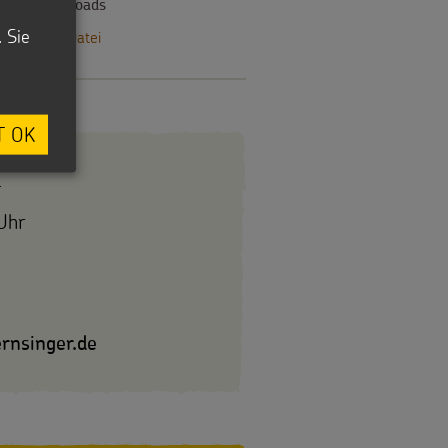
Downloads
. Sie
JPG-Datei
T OK
4
Uhr
rnsinger.de