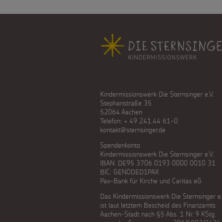
Fußbereich
Kindermissionswerk Die Sternsinger e.V.
Stephanstraße 35
52064 Aachen
Telefon: + 49 241.44 61-0
kontakt@sternsinger.de
Spendenkonto
Kindermissionswerk Die Sternsinger e.V.
IBAN: DE95 3706 0193 0000 0010 31
BIC: GENODED1PAX
Pax-Bank für Kirche und Caritas eG
Das Kindermissionswerk Die Sternsinger e.
ist laut letztem Bescheid des Finanzamts
Aachen-Stadt nach §5 Abs. 1 Nr. 9 KStg.