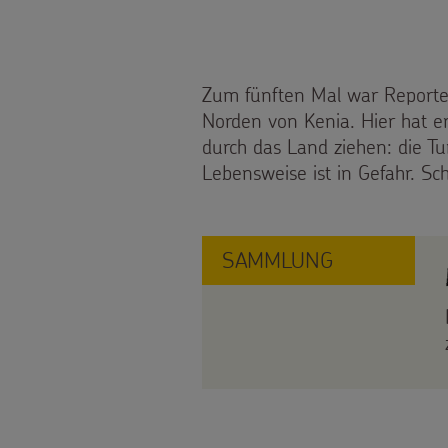
Weihnachten
Weltweit
Zum fünften Mal war Reporter
Basteln
Norden von Kenia. Hier hat er
durch das Land ziehen: die 
&
Lebensweise ist in Gefahr. Sc
SPENDEN
Aktionen
Pate
FÜR
Gottesdienstbausteine
SAMMLUNG
werden
KINDER
Sternsinger-
Die
Spendenaktionen
Sternsinger
Über
Spendenformular
auf
uns