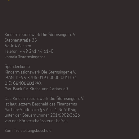
Kindermissionswerk Die Sternsinger e.V.
Stephanstraße 35
52064 Aachen
Telefon: + 49 241.44 61-0
kontakt@sternsinger.de
Spendenkonto
Kindermissionswerk Die Sternsinger e.V.
IBAN: DE95 3706 0193 0000 0010 31
BIC: GENODED1PAX
Pax-Bank für Kirche und Caritas eG
Das Kindermissionswerk Die Sternsinger e.V.
ist laut letztem Bescheid des Finanzamts
Aachen-Stadt nach §5 Abs. 1 Nr. 9 KStg.
unter der Steuernummer 201/5902/3626
von der Körperschaftssteuer befreit.
Zum Freistellungsbescheid