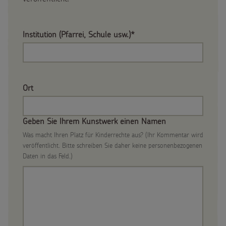
Spendenmöglichkeiten
Videos
Kontakt
Unternehmensspenden
Institution (Pfarrei, Schule usw.)*
Sternsinger-Steckbrief
Sternsinger-Stiftung
Spiele
SPENDEN
SHOP
Spende als Geschenk
Werde Sternsinger!
Ort
Suche
Suchbegriff
Anlassspenden
Geben Sie Ihrem Kunstwerk einen Namen
Zinsen den Kindern
Was macht Ihren Platz für Kinderrechte aus? (Ihr Kommentar wird
veröffentlicht. Bitte schreiben Sie daher keine personenbezogenen
Vereine und Initiativen
Daten in das Feld.)
Sternsingerspenden gezielt einsetzen
Testamentsspende
FAQ Spenden