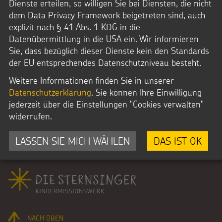
Dienste erteilen, so willigen Sie bei Diensten, die nicht
Mo.-Do. 8-17 Uhr
dem Data Privacy Framework beigetreten sind, auch
Fr. 8-16 Uhr
explizit nach § 41 Abs. 1 KDG in die
Datenübermittlung in die USA ein. Wir informieren
Sie, dass bezüglich dieser Dienste kein den Standards
der EU entsprechendes Datenschutzniveau besteht.
Weitere Informationen finden Sie in unserer
E-Mail:
Datenschutzerklärung
. Sie können Ihre Einwilligung
bestellung@sternsinger.de
jederzeit über die Einstellungen "Cookies verwalten"
widerrufen.
LASSEN SIE MICH WÄHLEN
DAS IST OK
Fußbereich
NACH OBEN