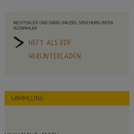
Testamentsspende
FAQ Spenden
RECHTSKLICK UND DANN LINK/ZIEL SPEICHERN UNTER
SPENDEN
SHOP
AUSWÄHLEN
Heft als PDF
Suche
Suchbegriff
herunterladen
SAMMLUNG