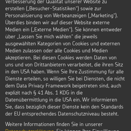
Verbesserung der Qualität unserer Website zu
Format: 595x842 Pixel
Dateigröße: 3,5 MB
erstellen („Besucher-Statistiken“) sowie zur
Kindermissionswerk
Personalisierung von Werbeanzeigen („Marketing“).
Überdies binden wir auf dieser Website externe
Downloads
Medien ein („Externe Medien“). Sie können entweder
über „Lassen Sie mich wählen“ die jeweils
PDF-Datei
ausgewählten Kategorien von Cookies und externen
Medien zulassen oder alle Cookies und Medien
akzeptieren. Bei diesen Cookies werden Daten von
uns und von Drittanbietern verarbeitet, die ihren Sitz
in den USA haben. Wenn Sie Ihre Zustimmung für alle
Fairer Handel
Dienste erteilen, so willigen Sie bei Diensten, die nicht
dem Data Privacy Framework beigetreten sind, auch
explizit nach § 41 Abs. 1 KDG in die
Möchten Sie von
Youtube
bereitgestellte
Datenübermittlung in die USA ein. Wir informieren
externe Inhalte laden?
Sie, dass bezüglich dieser Dienste kein den Standards
der EU entsprechendes Datenschutzniveau besteht.
JA
IMMER
Weitere Informationen finden Sie in unserer