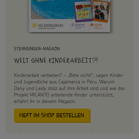
Spendenformular
Backen und Basteln
Flucht
Weltmissionstag der Kinder
Spendendose
Sternsinger-Magazin
Kinderarbeit
Weihnachten Weltweit
Spendenmöglichkeiten
Videos
Behinderung
Basteln & Aktionen
Unternehmensspenden
Sternsinger-Steckbrief
STERNSINGER-MAGAZIN
Grundsätze der Projektarbeit
Gottesdienstbausteine
Sternsinger-Stiftung
Welt ohne Kinderarbeit?!
Spiele
Spende als Geschenk
Kinderarbeit verbieten? – „Bitte nicht!“, sagen Kinder
Werde Sternsinger!
und Jugendliche aus Cajamarca in Peru. Warum
Anlassspenden
Dany und Leidy stolz auf ihre Arbeit sind und wie das
Projekt MICANTO arbeitende Kinder unterstützt,
erfahrt ihr in diesem Magazin.
Zinsen den Kindern
Über uns
Vereine und Initiativen
HEFT IM SHOP BESTELLEN
:
Presse
WELT
Sternsingerspenden gezielt einsetzen
OHNE
Kontakt
KINDERARBEIT?!