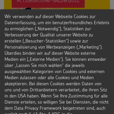
ACTIONSBOUND-ONLINEQUIZ
Wir verwenden auf dieser Webseite Cookies zur
Datenerfassung, um ein benutzerfreundliches Erlebnis
zu ermöglichen („Notwendig“), Statistiken zur
Verbesserung der Qualität unserer Website zu
erstellen („Besucher-Statistiken“) sowie zur
Personalisierung von Werbeanzeigen („Marketing“).
Überdies binden wir auf dieser Website externe
Medien ein („Externe Medien“). Sie können entweder
über „Lassen Sie mich wählen“ die jeweils
ausgewählten Kategorien von Cookies und externen
Spiel dich schlau
Medien zulassen oder alle Cookies und Medien
akzeptieren. Bei diesen Cookies werden Daten von
Im Bound zum Thema „
Erhebt eure Stimme!
Sternsingen für Kinderrechte
“ lernt ihr eure
uns und von Drittanbietern verarbeitet, die ihren Sitz
Kinderrechte kennen und erfahrt anschließend mehr
in den USA haben. Wenn Sie Ihre Zustimmung für alle
über den Alltag von vier Kindern in unseren
Dienste erteilen, so willigen Sie bei Diensten, die nicht
Projekten in Kenia und Kolumbien. Außerdem haben
dem Data Privacy Framework beigetreten sind, auch
wir einen einen ActionBound zu den Themen
explizit nach § 41 Abs. 1 KDG in die