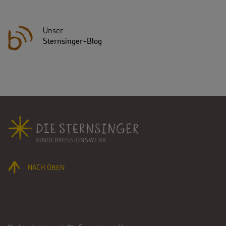
Unser
Sternsinger-Blog
Fußbereich
NACH OBEN