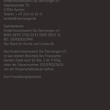
Kindermissionswerk Die Sternsinger e.V.
Stephanstraße 35
52064 Aachen
Telefon: + 49 241.44 61-0
kontakt@sternsinger.de
Spendenkonto
Kindermissionswerk Die Sternsinger e.V.
IBAN: DE95 3706 0193 0000 0010 31
BIC: GENODED1PAX
Pax-Bank für Kirche und Caritas eG
Das Kindermissionswerk Die Sternsinger e.V.
ist laut letztem Bescheid des Finanzamts
Aachen-Stadt nach §5 Abs. 1 Nr. 9 KStg.
unter der Steuernummer 201/5902/3626
von der Körperschaftssteuer befreit.
Zum Freistellungsbescheid