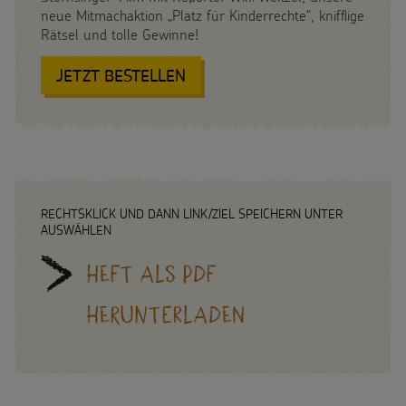
neue Mitmachaktion „Platz für Kinderrechte“, knifflige
Testamentsspende
Rätsel und tolle Gewinne!
FAQ Spenden
JETZT BESTELLEN
:
SPENDEN
SHOP
JEDES
KIND
Suche
Suchbegriff
HAT
RECHTE!
RECHTSKLICK UND DANN LINK/ZIEL SPEICHERN UNTER
AUSWÄHLEN
Heft als PDF
herunterladen