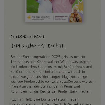
Spendenformular
Backen und Basteln
Flucht
Weltmissionstag der Kinder
Spendendose
Sternsinger-Magazin
Kinderarbeit
Weihnachten Weltweit
Spendenmöglichkeiten
Videos
Behinderung
Basteln & Aktionen
Unternehmensspenden
Sternsinger-Steckbrief
STERNSINGER-MAGAZIN
Grundsätze der Projektarbeit
Gottesdienstbausteine
Sternsinger-Stiftung
Jedes Kind hat Rechte!
Spiele
Spende als Geschenk
Bei der Sternsingeraktion 2025 geht es um ein
Werde Sternsinger!
Thema, das alle Kinder auf der Welt etwas angeht:
Anlassspenden
die Kinderrechte. Gemeinsam mit Schülerinnen und
Schülern aus Kamp-Lintfort stellen wir euch in
dieser Ausgabe des Sternsinger-Magazins einige
Zinsen den Kindern
Über uns
wichtige Kinderrechte vor. Erfahrt außerdem, wie sich
Projektpartner der Sternsinger in Kenia und
Vereine und Initiativen
Kolumbien für die Rechte der Kinder stark machen.
Presse
Sternsingerspenden gezielt einsetzen
Auch im Heft: Eine bunte Seite zum neuen
Kontakt
Sternsinger-Film mit Reporter Willi Weitzel, unsere