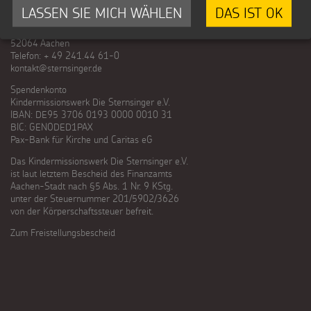
LASSEN SIE MICH WÄHLEN
DAS IST OK
Kindermissionswerk Die Sternsinger e.V.
Stephanstraße 35
52064 Aachen
Telefon: + 49 241.44 61-0
kontakt@sternsinger.de
Spendenkonto
Kindermissionswerk Die Sternsinger e.V.
IBAN: DE95 3706 0193 0000 0010 31
BIC: GENODED1PAX
Pax-Bank für Kirche und Caritas eG
Das Kindermissionswerk Die Sternsinger e.V.
ist laut letztem Bescheid des Finanzamts
Aachen-Stadt nach §5 Abs. 1 Nr. 9 KStg.
unter der Steuernummer 201/5902/3626
von der Körperschaftssteuer befreit.
Zum Freistellungsbescheid