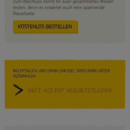
Zum Abschluss könnt ihr euer gesammeltes Wissen
Testamentsspende
testen, denn es erwartet euch eine spannende
Rätselseite.
FAQ Spenden
SPENDEN
KOSTENLOS BESTELLEN
SHOP
:
RELIGIONEN
Suche
Suchbegriff
DER
WELT
RECHTSKLICK UND DANN LINK/ZIEL SPEICHERN UNTER
AUSWÄHLEN
Heft als PDF herunterladen