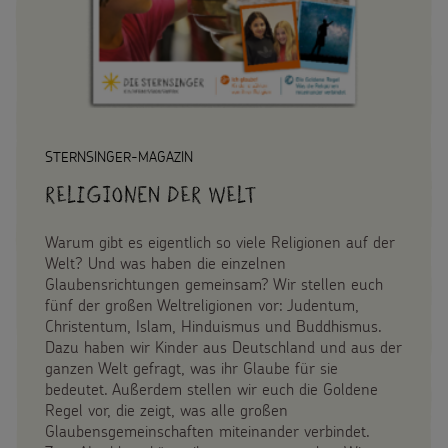
Spendenformular
Backen und Basteln
Flucht
Weltmissionstag der Kinder
Spendendose
Sternsinger-Magazin
Kinderarbeit
Weihnachten Weltweit
Spendenmöglichkeiten
Videos
Behinderung
Basteln & Aktionen
Unternehmensspenden
Sternsinger-Steckbrief
STERNSINGER-MAGAZIN
Grundsätze der Projektarbeit
Gottesdienstbausteine
Sternsinger-Stiftung
Religionen der Welt
Spiele
Spende als Geschenk
Warum gibt es eigentlich so viele Religionen auf der
Werde Sternsinger!
Welt? Und was haben die einzelnen
Anlassspenden
Glaubensrichtungen gemeinsam? Wir stellen euch
fünf der großen Weltreligionen vor: Judentum,
Christentum, Islam, Hinduismus und Buddhismus.
Zinsen den Kindern
Über uns
Dazu haben wir Kinder aus Deutschland und aus der
ganzen Welt gefragt, was ihr Glaube für sie
Vereine und Initiativen
bedeutet. Außerdem stellen wir euch die Goldene
Presse
Regel vor, die zeigt, was alle großen
Sternsingerspenden gezielt einsetzen
Glaubensgemeinschaften miteinander verbindet.
Kontakt