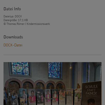
Datei Info
Dateityp: DOCX
Dateigröße: 17,1 KB
© Thomas Römer / Kindermissionswerk
Downloads
DOCX-Datei