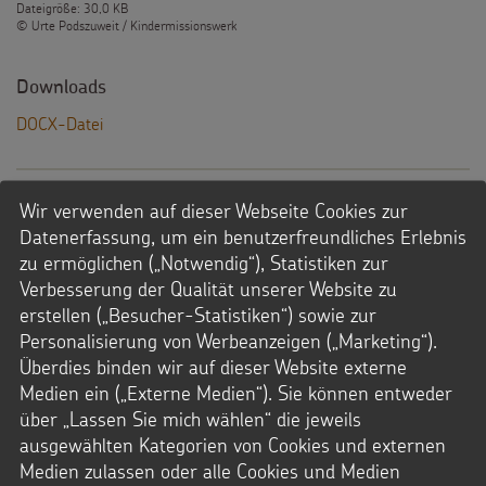
Dateigröße: 30,0 KB
© Urte Podszuweit / Kindermissionswerk
Downloads
DOCX-Datei
Wir verwenden auf dieser Webseite Cookies zur
1_Tazim, 12 Jahre
Datenerfassung, um ein benutzerfreundliches Erlebnis
"Zum Träumen bin ich zu müde."
zu ermöglichen („Notwendig“), Statistiken zur
Verbesserung der Qualität unserer Website zu
erstellen („Besucher-Statistiken“) sowie zur
Personalisierung von Werbeanzeigen („Marketing“).
Überdies binden wir auf dieser Website externe
Medien ein („Externe Medien“). Sie können entweder
über „Lassen Sie mich wählen“ die jeweils
Datei Info
ausgewählten Kategorien von Cookies und externen
Dateityp: MP3
Medien zulassen oder alle Cookies und Medien
Dateigröße: 1,3 MB