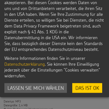
© Urte Podszuweit / Kindermissionswerk
akzeptieren. Bei diesen Cookies werden Daten von
uns und von Drittanbietern verarbeitet, die ihren Sitz
in den USA haben. Wenn Sie Ihre Zustimmung für alle
Downloads
Dienste erteilen, so willigen Sie bei Diensten, die nicht
MP3-Datei
dem Data Privacy Framework beigetreten sind, auch
explizit nach § 41 Abs. 1 KDG in die
Datenübermittlung in die USA ein. Wir informieren
2_Arbeitstag, 11 Stunden
Sie, dass bezüglich dieser Dienste kein den Standards
der EU entsprechendes Datenschutzniveau besteht.
In der kleinen Fabrik arbeitet Tazim bis zu 11 Stunden am
Tag.
Weitere Informationen finden Sie in unserer
Datenschutzerklärung
. Sie können Ihre Einwilligung
jederzeit über die Einstellungen "Cookies verwalten"
widerrufen.
LASSEN SIE MICH WÄHLEN
DAS IST OK
Datei Info
Dateityp: MP3
Dateigröße: 1,4 MB