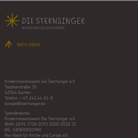
Fußbereich
NACH OBEN
Kindermissionswerk Die Sternsinger e.V.
Stephanstraße 35
52064 Aachen
Telefon: + 49 241.44 61-0
kontakt@sternsinger.de
Spendenkonto
Kindermissionswerk Die Sternsinger e.V.
IBAN: DE95 3706 0193 0000 0010 31
BIC: GENODED1PAX
Pax-Bank für Kirche und Caritas eG