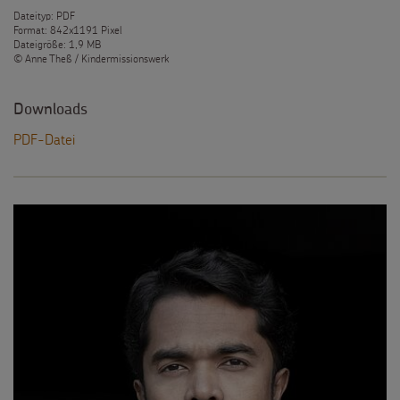
Dateityp: PDF
Format: 842x1191 Pixel
Dateigröße: 1,9 MB
© Anne Theß / Kindermissionswerk
Downloads
PDF-Datei