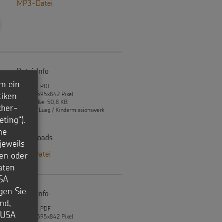
MP3-Datei
Datei Info
m ein
Dateityp: PDF
tiken
Format: 595x842 Pixel
Dateigröße: 50,8 KB
cher-
© Lukas Lueg / Kindermissionswerk
ting“).
ne
Downloads
jeweils
PDF-Datei
en oder
aten
USA
igen Sie
Datei Info
nd,
Dateityp: PDF
e USA
Format: 595x842 Pixel