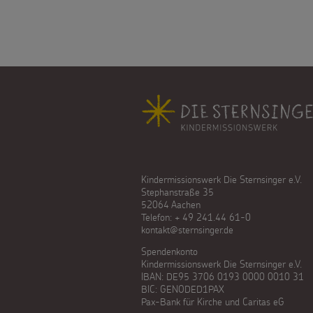
Fußbereich
Kindermissionswerk Die Sternsinger e.V.
Stephanstraße 35
52064 Aachen
Telefon: + 49 241.44 61-0
kontakt@sternsinger.de
Spendenkonto
Kindermissionswerk Die Sternsinger e.V.
IBAN: DE95 3706 0193 0000 0010 31
BIC: GENODED1PAX
Pax-Bank für Kirche und Caritas eG