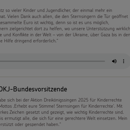
tz so vieler Kinder und Jugendlicher, der einmal mehr ein
at. Vielen Dank auch allen, die den Sternsingern die Tür geöffnet
sammelte Euro ist wichtig, denn so ist es uns möglich,
rn zielgerichtet dort zu helfen, wo unsere Unterstützung wirklic
e und Konflikte in der Welt – von der Ukraine, über Gaza bis in de
 Hilfe dringend erforderlich.“
BDKJ-Bundesvorsitzende
be sich bei der Aktion Dreikönigssingen 2025 für Kinderrechte
ottos ‚Erhebt eure Stimme! Sternsingen für Kinderrechte‘. Mit
kes Zeichen gesetzt und gezeigt, wie wichtig Kinderrechte sind.
ermutigt alle, die sich für eine gerechtere Welt einsetzen. Mein
erstützt oder gespendet haben.“