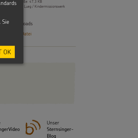
Dateigröße: 47,3 KB
tandards
© Lukas Lueg / Kindermissionswerk
. Sie
Downloads
PDF-Datei
T OK
e
Unser
ngerVideo
Sternsinger-
Blog