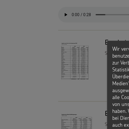
gezielt
einsetzen
Testamentsspende
Ergebni
Wir ver
FAQ
Sammelergeb
benutze
Spenden
zur Ver
Statist
Überdie
Medien“
ausgewä
alle Co
von uns
haben. 
Ergebni
bei Die
Sammelergeb
auch ex