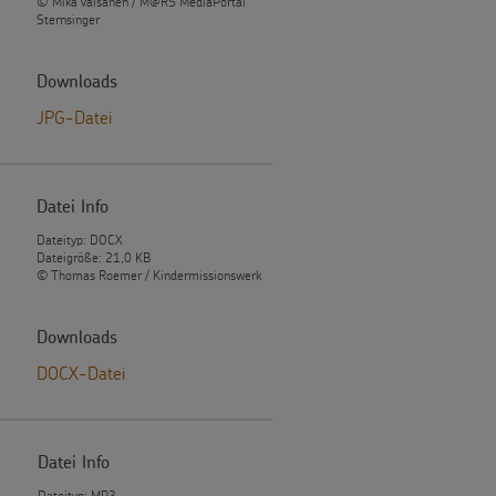
© Mika Väisänen / M@RS MediaPortal
Sternsinger
Downloads
JPG-Datei
Datei Info
Dateityp: DOCX
Dateigröße: 21,0 KB
© Thomas Roemer / Kindermissionswerk
Downloads
DOCX-Datei
Datei Info
Dateityp: MP3