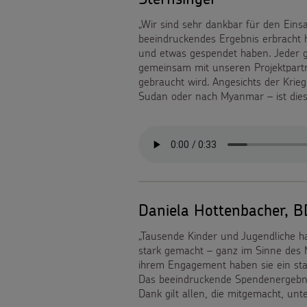
Weihnachten
als
„Wir sind sehr dankbar für den Einsa
Videos
beeindruckendes Ergebnis erbracht h
Weltweit
Geschenk
und etwas gespendet haben. Jeder ge
Sternsinger-
gemeinsam mit unseren Projektpartne
Basteln
Anlassspenden
gebraucht wird. Angesichts der Krieg
Steckbrief
Sudan oder nach Myanmar – ist diese
&
Zinsen
Spiele
Aktionen
den
Werde
Gottesdienstbausteine
Kindern
Sternsinger!
Vereine
Daniela Hottenbacher, 
„Tausende Kinder und Jugendliche ha
und
stark gemacht – ganz im Sinne des M
ihrem Engagement haben sie ein star
Initiativen
Das beeindruckende Spendenergebnis 
Dank gilt allen, die mitgemacht, unt
Sternsingerspenden