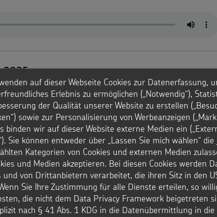
s 2025
wenden auf dieser Webseite Cookies zur Datenerfassung, u
nis der Aktion Dreikönigssingen 2025 - Liste der Bistümer
rfreundliches Erlebnis zu ermöglichen („Notwendig“), Statis
besserung der Qualität unserer Website zu erstellen („Besu
iken“) sowie zur Personalisierung von Werbeanzeigen („Marke
s binden wir auf dieser Website externe Medien ein („Exter
). Sie können entweder über „Lassen Sie mich wählen“ die 
hlten Kategorien von Cookies und externen Medien zulass
okies und Medien akzeptieren. Bei diesen Cookies werden D
 und von Drittanbietern verarbeitet, die ihren Sitz in den 
Wenn Sie Ihre Zustimmung für alle Dienste erteilen, so will
s 2025
nsten, die nicht dem Data Privacy Framework beigetreten si
nis der Aktion Dreikönigssingen 2025 - Liste der Bundesländer
plizit nach § 41 Abs. 1 KDG in die Datenübermittlung in di