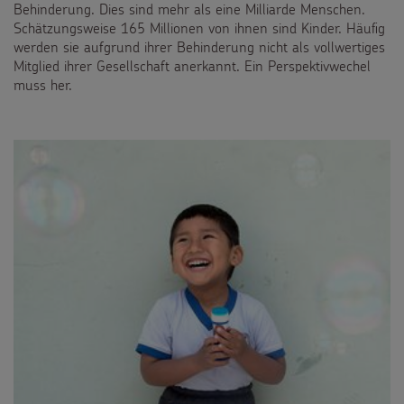
Behinderung. Dies sind mehr als eine Milliarde Menschen.
Schätzungsweise 165 Millionen von ihnen sind Kinder. Häufig
Flucht
werden sie aufgrund ihrer Behinderung nicht als vollwertiges
Mitglied ihrer Gesellschaft anerkannt. Ein Perspektivwechel
Kinderarbeit
muss her.
Behinderung
Grundsätze der Projektarbeit
BILDUNGSMATERIAL
Für Schulen
SPENDEN
Für die Kita
Pate werden
FÜR KINDER
Für die Pfarrgemeinde
Sternsinger-Spendenaktionen
Die Sternsinger auf WhatsApp
Martinsaktion
Spendenformular
Backen und Basteln
Über uns