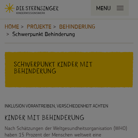
Navigationsabkürzungen
MENU
MENU SCHLIESSEN
Zum
Sie
Kopfbereich
Seiteninhalt
befinden
HOME
PROJEKTE
BEHINDERUNG
Zur
sich
Schwerpunkt Behinderung
Hauptnavigation
hier:
Zur
STERNSINGEN
Bereichsnavigation
Inhalt
Zur
Vorlagen, Lieder, Praktische Hilfen
Suche
PROJEKTE
Schwerpunkt Kinder mit
Behinderung
Sternsinger-Material
180 Jahre
Tipps und Anregungen
Umwelt
Hintergründe und Empfehlungen
Bildung
INKLUSION VORANTREIBEN, VERSCHIEDENHEIT ACHTEN
Kinder mit Behinderung
Sternsingermobil
Gesundheit
Nach Schätzungen der Weltgesundheitsorganisation (WHO)
Fotoausstellung
Kinderrechte
haben 15 Prozent der Menschen weltweit eine