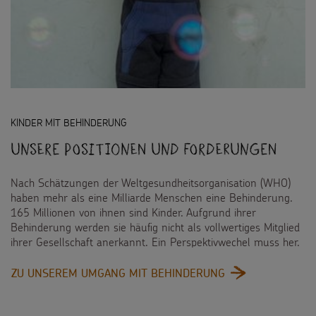
Weltmissionstag der Kinder
Spendendose
Sternsinger-Magazin
Presse
Weihnachten Weltweit
Spendenmöglichkeiten
Videos
Kontakt
Basteln & Aktionen
Unternehmensspenden
Sternsinger-Steckbrief
Gottesdienstbausteine
Sternsinger-Stiftung
Spiele
KINDER MIT BEHINDERUNG
SPENDEN
SHOP
Spende als Geschenk
Unsere Positionen und Forderungen
Werde Sternsinger!
Suche
Suchbegriff
Anlassspenden
Nach Schätzungen der Weltgesundheitsorganisation (WHO)
haben mehr als eine Milliarde Menschen eine Behinderung.
Zinsen den Kindern
165 Millionen von ihnen sind Kinder. Aufgrund ihrer
Behinderung werden sie häufig nicht als vollwertiges Mitglied
Vereine und Initiativen
ihrer Gesellschaft anerkannt. Ein Perspektivwechel muss her.
Sternsingerspenden gezielt einsetzen
:
ZU UNSEREM UMGANG MIT BEHINDERUNG
UNSERE
Testamentsspende
POSITIONEN