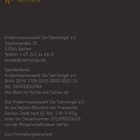
NACH OBEN
Kindermissionswerk Die Sternsinger e.V.
Stephanstraße 35
52064 Aachen
Telefon: + 49 241.44 61-0
kontakt@sternsinger.de
Spendenkonto
Kindermissionswerk Die Sternsinger e.V.
IBAN: DE95 3706 0193 0000 0010 31
BIC: GENODED1PAX
Pax-Bank für Kirche und Caritas eG
Das Kindermissionswerk Die Sternsinger e.V.
ist laut letztem Bescheid des Finanzamts
Aachen-Stadt nach §5 Abs. 1 Nr. 9 KStg.
unter der Steuernummer 201/5902/3626
von der Körperschaftssteuer befreit.
Zum Freistellungsbescheid