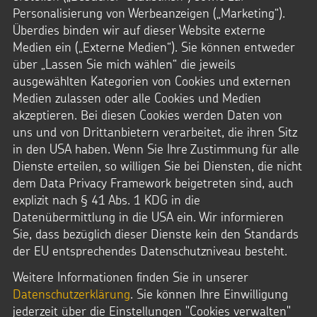
Personalisierung von Werbeanzeigen („Marketing“).
Überdies binden wir auf dieser Website externe
UNSER SPENDENKONTO
Medien ein („Externe Medien“). Sie können entweder
über „Lassen Sie mich wählen“ die jeweils
Kindermissionswerk Die Sternsinger e.V.
ausgewählten Kategorien von Cookies und externen
Medien zulassen oder alle Cookies und Medien
Pax-Bank für Kirche und Caritas
akzeptieren. Bei diesen Cookies werden Daten von
eG
uns und von Drittanbietern verarbeitet, die ihren Sitz
in den USA haben. Wenn Sie Ihre Zustimmung für alle
IBAN: DE95 3706 0193 0000 0010
Dienste erteilen, so willigen Sie bei Diensten, die nicht
31
dem Data Privacy Framework beigetreten sind, auch
BIC: GENODED1PAX
explizit nach § 41 Abs. 1 KDG in die
Datenübermittlung in die USA ein. Wir informieren
Sie, dass bezüglich dieser Dienste kein den Standards
der EU entsprechendes Datenschutzniveau besteht.
Weitere Informationen finden Sie in unserer
Datenschutzerklärung
. Sie können Ihre Einwilligung
jederzeit über die Einstellungen "Cookies verwalten"