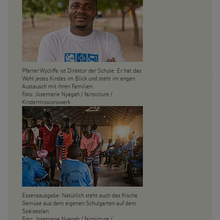
Pfarrer Wycliffe ist Direktor der Schule. Er hat das
Wohl jedes Kindes im Blick und steht im engen
Austausch mit ihren Familien.
Foto: Josemarie Nyagah / fairpicture /
Kindermissionswerk
Essensausgabe: Natürlich steht auch das frische
Gemüse aus dem eigenen Schulgarten auf dem
Speiseplan.
Foto: Josemarie Nyagah / fairpicture /