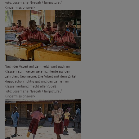
Foto: Josemarie Nyagah / fairpicture /
Kindermissionswerk
Nach der Arbeit auf dem Feld, wird auch im
Klassenraum weiter gelernt. Heute auf dem
Lehrplan: Geometrie. Die Arbeit mit dem Zirkel
klappt schon richtig gut und das Lernen im
Klassenverband macht allen Spaß.
Foto: Josemarie Nyagah / fairpicture /
Kindermissionswerk