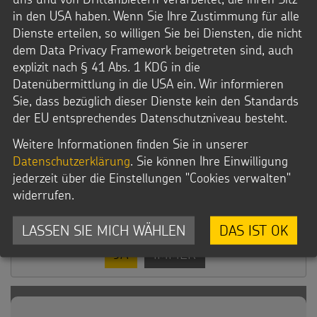
Mit weniger als 8 Euro ermöglichen Sie einem Kind,
in den USA haben. Wenn Sie Ihre Zustimmung für alle
die Schule von Pfarrer Wycliffe einen Monat lang zu
Dienste erteilen, so willigen Sie bei Diensten, die nicht
besuchen.
dem Data Privacy Framework beigetreten sind, auch
Mit knapp 25 Euro sichern sie die Ernährung und
explizit nach § 41 Abs. 1 KDG in die
den Schulbesuch von einem Kind für 3 Monate.
Datenübermittlung in die USA ein. Wir informieren
Mit 85 Euro ist das Schulgeld für ein Kind im Jahr
Sie, dass bezüglich dieser Dienste kein den Standards
vollständig beglichen.
der EU entsprechendes Datenschutzniveau besteht.
Weitere Informationen finden Sie in unserer
Datenschutzerklärung
. Sie können Ihre Einwilligung
jederzeit über die Einstellungen "Cookies verwalten"
widerrufen.
Möchten Sie von
Twingledonation
bereitgestellte externe Inhalte laden?
LASSEN SIE MICH WÄHLEN
DAS IST OK
JA
IMMER