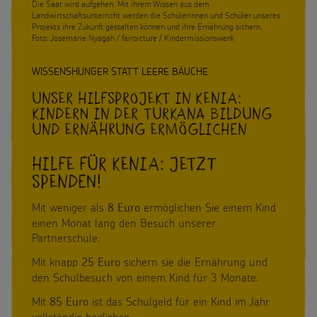
Die Saat wird aufgehen. Mit ihrem Wissen aus dem
Landwirtschaftsunterricht werden die Schülerinnen und Schüler unseres
Flucht
Projekts ihre Zukunft gestalten können und ihre Ernährung sichern.
Foto: Josemarie Nyagah / fairpicture / Kindermissionswerk
Kinderarbeit
WISSENSHUNGER STATT LEERE BÄUCHE
Behinderung
Unser Hilfsprojekt in Kenia:
Kindern in der Turkana Bildung
Grundsätze der Projektarbeit
und Ernährung ermöglichen
BILDUNGSMATERIAL
Hilfe für Kenia: Jetzt
Spenden!
Für Schulen
SPENDEN
Mit weniger als
ermöglichen Sie einem Kind
8 Euro
einen Monat lang den Besuch unserer
Für die Kita
Pate werden
FÜR KINDER
Partnerschule.
Für die Pfarrgemeinde
Mit knapp
sichern sie die Ernährung und
Sternsinger-Spendenaktionen
25 Euro
Die Sternsinger auf WhatsApp
den Schulbesuch von einem Kind für 3 Monate.
Martinsaktion
Spendenformular
Mit
ist das Schulgeld für ein Kind im Jahr
Backen und Basteln
85 Euro
Über uns