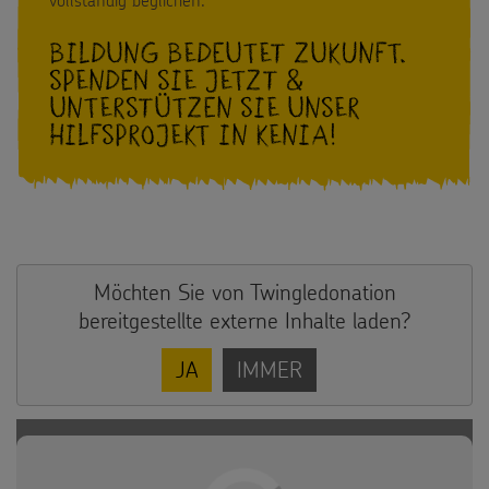
vollständig beglichen.
Weltmissionstag der Kinder
Spendendose
Sternsinger-Magazin
Presse
Bildung bedeutet Zukunft.
Weihnachten Weltweit
Spendenmöglichkeiten
Spenden Sie jetzt &
Videos
Kontakt
unterstützen sie unser
Basteln & Aktionen
Unternehmensspenden
hilfsprojekt in kenia!
Sternsinger-Steckbrief
Gottesdienstbausteine
Sternsinger-Stiftung
Spiele
SPENDEN
SHOP
Spende als Geschenk
Werde Sternsinger!
Suche
Suchbegriff
Anlassspenden
Möchten Sie von
Twingledonation
bereitgestellte externe Inhalte laden?
Zinsen den Kindern
JA
IMMER
Vereine und Initiativen
Sternsingerspenden gezielt einsetzen
Testamentsspende