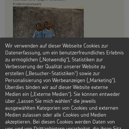
Kindermissionswerk
Wir verwenden auf dieser Webseite Cookies zur
Datenerfassung, um ein benutzerfreundliches Erlebnis
zu ermöglichen („Notwendig“), Statistiken zur
Eben stand das Wissen noch an der Tafel, jetzt ist
es in Nasir und Alfreds Kopf. Die beiden sind stolz
Verbesserung der Qualität unserer Website zu
so eine Chance zu haben.
erstellen („Besucher-Statistiken“) sowie zur
Foto: Josemarie Nyagah / fairpicture /
Kindermissionswerk
Personalisierung von Werbeanzeigen („Marketing“).
Überdies binden wir auf dieser Website externe
Medien ein („Externe Medien“). Sie können entweder
Helfen Sie den Eltern in der Turkana. Ermöglichen
über „Lassen Sie mich wählen“ die jeweils
Sie ihren Kindern eine Kindheit mit gesunder
ausgewählten Kategorien von Cookies und externen
Ernährung und Bildung. Mit einer Spende für unser
Medien zulassen oder alle Cookies und Medien
können Sie das Leben vieler
Hilfsprojekt in Kenia
akzeptieren. Bei diesen Cookies werden Daten von
Menschen verändern.
uns und von Drittanbietern verarbeitet, die ihren Sitz