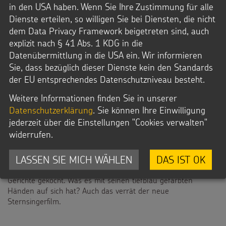
in den USA haben. Wenn Sie Ihre Zustimmung für alle
Dienste erteilen, so willigen Sie bei Diensten, die nicht
dem Data Privacy Framework beigetreten sind, auch
explizit nach § 41 Abs. 1 KDG in die
Datenübermittlung in die USA ein. Wir informieren
Sie, dass bezüglich dieser Dienste kein den Standards
UNSER FILM ZUR AKTION DREIKÖNIGSSINGEN 2024
der EU entsprechendes Datenschutzniveau besteht.
Unterwegs für die Sternsinger:
Gemeinsam für unsere Erde
Weitere Informationen finden Sie in unserer
Datenschutzerklärung
. Sie können Ihre Einwilligung
Erfahren Sie mehr über die Tikuna in unserem Film zur
jederzeit über die Einstellungen "Cookies verwalten"
. Denn wie man in und von der
Aktion Dreikönigssingen 2024
widerrufen.
Natur lernt, das hat Willi bei seiner Reise nach Amazonien
erfahren. Im Dreiländereck Kolumbien, Brasilien und Peru hat
LASSEN SIE MICH WÄHLEN
DAS IST OK
er gemeinsam mit Kindern und Jugendlichen im Outdoor-
Klassenzimmer gelernt, Bäume gepflanzt und Amazonas
Gerichte gekocht. Was es mit seinen tiefblau gefärbten
Händen auf sich hat? Auch das verrät der neue
Sternsingerfilm.