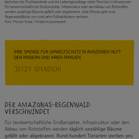
Weltmissionstag der Kinder
bedrohen die Fischbestände und die Lebensgrundlage vieler Familien in Amazonien.
Spendendose
Für landwirtschaftliche Großprojekte, Infrastruktur oder den Abbau von Rohstoffen
Sternsinger-Magazin
Presse
werden unzählige Bäume gefällt oder abgebrannt. Jede Minute geht eine
Weihnachten Weltweit
Regenwaldfläche von rund zehn Fußballfeldern verloren.
Spendenmöglichkeiten
Videos
Foto: Florian Kopp / Kindermissionswerk
Kontakt
Basteln & Aktionen
Unternehmensspenden
Sternsinger-Steckbrief
Gottesdienstbausteine
Sternsinger-Stiftung
Spiele
IHRE SPENDE FÜR UMWELTSCHUTZ IN AMAZONIEN HILFT
SPENDEN
DEN KINDERN UND IHREN FAMILIEN
SHOP
Spende als Geschenk
Werde Sternsinger!
Jetzt Spenden!
Suche
Suchbegriff
Anlassspenden
Zinsen den Kindern
Der Amazonas-Regenwald
Vereine und Initiativen
verschwindet
Sternsingerspenden gezielt einsetzen
Für landwirtschaftliche Großprojekte, Infrastruktur oder den
Abbau von Rohstoffen werden
täglich unzählige Bäume
Testamentsspende
gefällt oder abgebrannt. Rund hundert Tierarten sterben pro