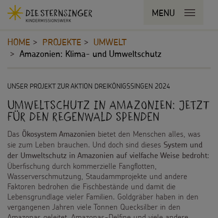
Navigationsabkürzungen
MENU
MENU SCHLIESSEN
Zum
Sie
Kopfbereich
Seiteninhalt
befinden
HOME
PROJEKTE
UMWELT
Zur
sich
Amazonien: Klima- und Umweltschutz
Hauptnavigation
hier:
Zur
STERNSINGEN
Bereichsnavigation
Inhalt
UNSER PROJEKT ZUR AKTION DREIKÖNIGSSINGEN 2024
Zur
Vorlagen, Lieder, Praktische Hilfen
Suche
PROJEKTE
Umweltschutz in Amazonien: Jetzt
für den Regenwald spenden
Sternsinger-Material
180 Jahre
Das
bietet den Menschen alles, was
Ökosystem Amazonien
Tipps und Anregungen
sie zum Leben brauchen. Und doch sind dieses
Umwelt
System und
:
der Umweltschutz in Amazonien auf vielfache Weise bedroht
Hintergründe und Empfehlungen
Überfischung durch kommerzielle Fangflotten,
Bildung
Wasserverschmutzung, Staudammprojekte und andere
Sternsingermobil
Faktoren bedrohen die Fischbestände und damit die
Gesundheit
Lebensgrundlage vieler Familien. Goldgräber haben in den
vergangenen Jahren viele Tonnen Quecksilber in den
Fotoausstellung
Kinderrechte
Amazonas geleitet. Amazonas-Delfine und viele andere