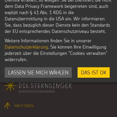
Fr. 8-16 Uhr
dem Data Privacy Framework beigetreten sind, auch
explizit nach § 41 Abs. 1 KDG in die
Datenübermittlung in die USA ein. Wir informieren
Sie, dass bezüglich dieser Dienste kein den Standards
der EU entsprechendes Datenschutzniveau besteht.
E-Mail:
Weitere Informationen finden Sie in unserer
bestellung@sternsinger.de
Datenschutzerklärung
. Sie können Ihre Einwilligung
jederzeit über die Einstellungen "Cookies verwalten"
widerrufen.
LASSEN SIE MICH WÄHLEN
DAS IST OK
Fußbereich
NACH OBEN