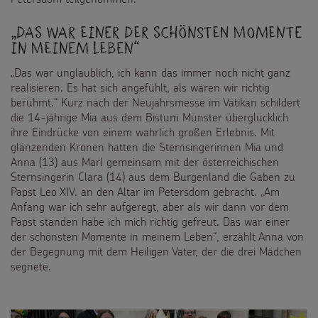
Gottesdienstbausteine
Sternsinger-Stiftung
Spiele
„Das war einer der schönsten Momente
SPENDEN
SHOP
Spende als Geschenk
in meinem Leben“
Werde Sternsinger!
Suche
Suchbegriff
„Das war unglaublich, ich kann das immer noch nicht ganz
Anlassspenden
realisieren. Es hat sich angefühlt, als wären wir richtig
berühmt.“ Kurz nach der Neujahrsmesse im Vatikan schildert
Zinsen den Kindern
die 14-jährige Mia aus dem Bistum Münster überglücklich
ihre Eindrücke von einem wahrlich großen Erlebnis. Mit
Vereine und Initiativen
glänzenden Kronen hatten die Sternsingerinnen Mia und
Anna (13) aus Marl gemeinsam mit der österreichischen
Sternsingerspenden gezielt einsetzen
Sternsingerin Clara (14) aus dem Burgenland die Gaben zu
Papst Leo XIV. an den Altar im Petersdom gebracht. „Am
Anfang war ich sehr aufgeregt, aber als wir dann vor dem
Testamentsspende
Papst standen habe ich mich richtig gefreut. Das war einer
der schönsten Momente in meinem Leben“, erzählt Anna von
FAQ Spenden
der Begegnung mit dem Heiligen Vater, der die drei Mädchen
segnete.