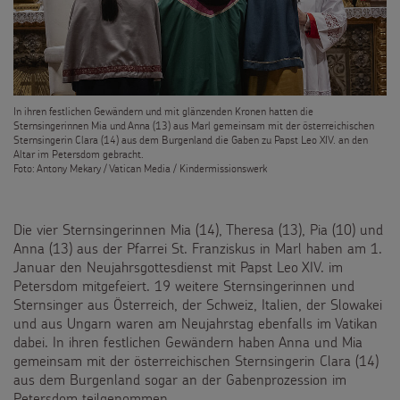
PROJEKTE
180 Jahre
BILDUNGSMATERIAL
Umwelt
In ihren festlichen Gewändern und mit glänzenden Kronen hatten die
Für Schulen
SPENDEN
Sternsingerinnen Mia und Anna (13) aus Marl gemeinsam mit der österreichischen
Sternsingerin Clara (14) aus dem Burgenland die Gaben zu Papst Leo XIV. an den
Bildung
Altar im Petersdom gebracht.
Für die Kita
Pate werden
FÜR KINDER
Foto: Antony Mekary / Vatican Media / Kindermissionswerk
Gesundheit
Für die Pfarrgemeinde
Sternsinger-Spendenaktionen
Die Sternsinger auf WhatsApp
Die vier Sternsingerinnen Mia (14), Theresa (13), Pia (10) und
Kinderrechte
Martinsaktion
Anna (13) aus der Pfarrei St. Franziskus in Marl haben am 1.
Spendenformular
Backen und Basteln
Januar den Neujahrsgottesdienst mit Papst Leo XIV. im
Über uns
Flucht
Weltmissionstag der Kinder
Petersdom mitgefeiert. 19 weitere Sternsingerinnen und
Spendendose
Sternsinger-Magazin
Sternsinger aus Österreich, der Schweiz, Italien, der Slowakei
Presse
Kinderarbeit
und aus Ungarn waren am Neujahrstag ebenfalls im Vatikan
Weihnachten Weltweit
Spendenmöglichkeiten
Videos
dabei. In ihren festlichen Gewändern haben Anna und Mia
Kontakt
Behinderung
gemeinsam mit der österreichischen Sternsingerin Clara (14)
Basteln & Aktionen
Unternehmensspenden
aus dem Burgenland sogar an der Gabenprozession im
Sternsinger-Steckbrief
Petersdom teilgenommen.
Grundsätze der Projektarbeit