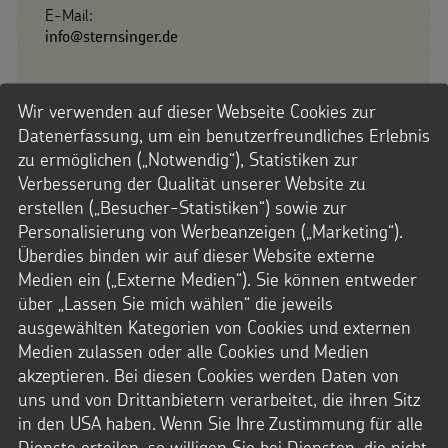
E-Mail:
info@sternsinger.de
Wir verwenden auf dieser Webseite Cookies zur
Datenerfassung, um ein benutzerfreundliches Erlebnis
zu ermöglichen („Notwendig“), Statistiken zur
Bestellservice
Verbesserung der Qualität unserer Website zu
erstellen („Besucher-Statistiken“) sowie zur
Fragen zur Bestellung oder einem Abonnement?
Personalisierung von Werbeanzeigen („Marketing“).
Gerne helfen wir weiter.
Überdies binden wir auf dieser Website externe
Medien ein („Externe Medien“). Sie können entweder
über „Lassen Sie mich wählen“ die jeweils
ausgewählten Kategorien von Cookies und externen
Medien zulassen oder alle Cookies und Medien
akzeptieren. Bei diesen Cookies werden Daten von
0241.44 61-44
uns und von Drittanbietern verarbeitet, die ihren Sitz
in den USA haben. Wenn Sie Ihre Zustimmung für alle
Mo.-Do. 8-17 Uhr
Dienste erteilen, so willigen Sie bei Diensten, die nicht