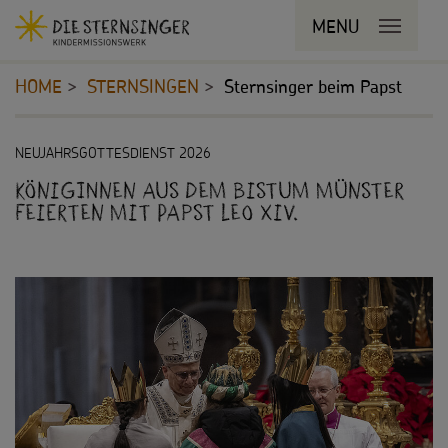
Navigationsabkürzungen
MENU
MENU SCHLIESSEN
Zum
Sie
Kopfbereich
Seiteninhalt
befinden
HOME
STERNSINGEN
Sternsinger beim Papst
Zur
sich
Hauptnavigation
hier:
Zur
STERNSINGEN
Inhalt
NEUJAHRSGOTTESDIENST 2026
Bereichsnavigation
Zur
Königinnen aus dem Bistum Münster
Vorlagen, Lieder, Praktische Hilfen
Suche
feierten mit Papst Leo XIV.
Sternsinger-Material
Tipps und Anregungen
Hintergründe und Empfehlungen
Sternsingermobil
Fotoausstellung