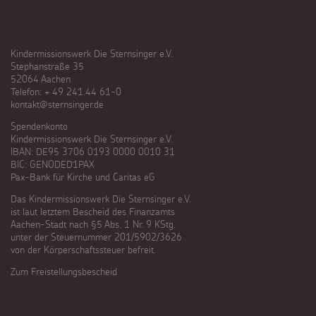
Kindermissionswerk Die Sternsinger e.V.
Stephanstraße 35
52064 Aachen
Telefon: + 49 241.44 61-0
kontakt@sternsinger.de
Spendenkonto
Kindermissionswerk Die Sternsinger e.V.
IBAN: DE95 3706 0193 0000 0010 31
BIC: GENODED1PAX
Pax-Bank für Kirche und Caritas eG
Das Kindermissionswerk Die Sternsinger e.V.
ist laut letztem Bescheid des Finanzamts
Aachen-Stadt nach §5 Abs. 1 Nr. 9 KStg.
unter der Steuernummer 201/5902/3626
von der Körperschaftssteuer befreit.
Zum Freistellungsbescheid