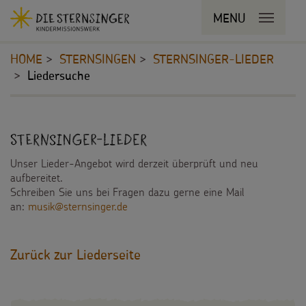
Navigationsabkürzungen
MENU
MENU SCHLIESSEN
Zum
Sie
Kopfbereich
Seiteninhalt
befinden
HOME
STERNSINGEN
STERNSINGER-LIEDER
Zur
sich
Liedersuche
Hauptnavigation
hier:
Zur
STERNSINGEN
Bereichsnavigation
Inhalt
Zur
Vorlagen, Lieder, Praktische Hilfen
Sternsinger-Lieder
Suche
Unser Lieder-Angebot wird derzeit überprüft und neu
Sternsinger-Material
aufbereitet.
Schreiben Sie uns bei Fragen dazu gerne eine Mail
Tipps und Anregungen
an:
musik@sternsinger.de
Hintergründe und Empfehlungen
Zurück zur Liederseite
Sternsingermobil
Fotoausstellung