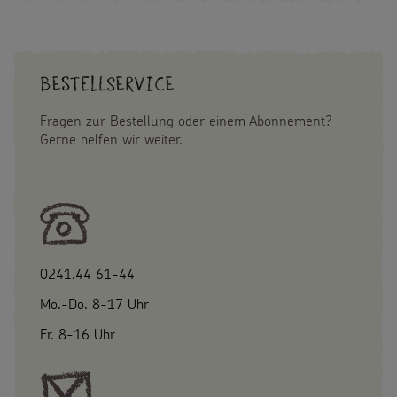
Gottesdienstbausteine
Sternsinger-Stiftung
Spiele
SPENDEN
SHOP
Spende als Geschenk
Werde Sternsinger!
Bestellservice
Suche
Suchbegriff
Anlassspenden
Fragen zur Bestellung oder einem Abonnement?
Zinsen den Kindern
Gerne helfen wir weiter.
Vereine und Initiativen
Sternsingerspenden gezielt einsetzen
Testamentsspende
0241.44 61-44
FAQ Spenden
Mo.-Do. 8-17 Uhr
Fr. 8-16 Uhr