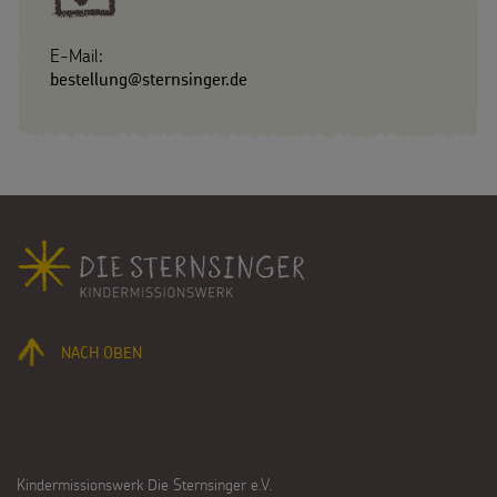
E-Mail:
bestellung@sternsinger.de
Fußbereich
NACH OBEN
Kindermissionswerk Die Sternsinger e.V.