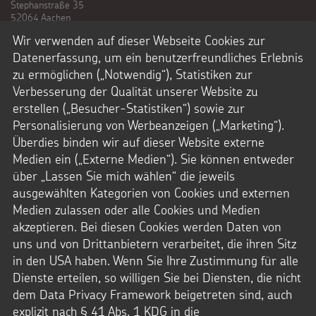
Stephanstraße 35
52064 Aachen
Telefon: + 49 241.44 61-0
Wir verwenden auf dieser Webseite Cookies zur
kontakt@sternsinger.de
Datenerfassung, um ein benutzerfreundliches Erlebnis
Spendenkonto
zu ermöglichen („Notwendig“), Statistiken zur
Kindermissionswerk Die Sternsinger e.V.
Verbesserung der Qualität unserer Website zu
IBAN: DE95 3706 0193 0000 0010 31
BIC: GENODED1PAX
erstellen („Besucher-Statistiken“) sowie zur
Pax-Bank für Kirche und Caritas eG
Personalisierung von Werbeanzeigen („Marketing“).
Das Kindermissionswerk Die Sternsinger e.V.
Überdies binden wir auf dieser Website externe
ist laut letztem Bescheid des Finanzamts
Medien ein („Externe Medien“). Sie können entweder
Aachen-Stadt nach §5 Abs. 1 Nr. 9 KStg.
über „Lassen Sie mich wählen“ die jeweils
unter der Steuernummer 201/5902/3626
von der Körperschaftssteuer befreit.
ausgewählten Kategorien von Cookies und externen
Medien zulassen oder alle Cookies und Medien
Zum Freistellungsbescheid
akzeptieren. Bei diesen Cookies werden Daten von
uns und von Drittanbietern verarbeitet, die ihren Sitz
in den USA haben. Wenn Sie Ihre Zustimmung für alle
Dienste erteilen, so willigen Sie bei Diensten, die nicht
dem Data Privacy Framework beigetreten sind, auch
explizit nach § 41 Abs. 1 KDG in die