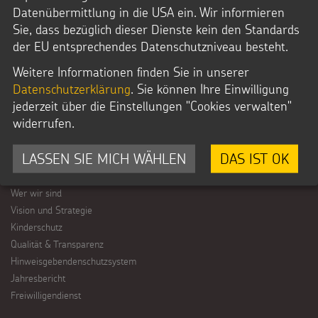
STERNSINGEN
Datenübermittlung in die USA ein. Wir informieren
Sie, dass bezüglich dieser Dienste kein den Standards
Vorlagen, Lieder, Praktische Hilfen
der EU entsprechendes Datenschutzniveau besteht.
Sternsinger-Material
Weitere Informationen finden Sie in unserer
Tipps und Anregungen
Datenschutzerklärung
. Sie können Ihre Einwilligung
Hintergründe und Empfehlungen
jederzeit über die Einstellungen "Cookies verwalten"
Sternsingermobil
widerrufen.
Fotoausstellung
LASSEN SIE MICH WÄHLEN
DAS IST OK
ÜBER UNS
Wer wir sind
Vision und Strategie
Kinderschutz
Qualität & Transparenz
Hinweisgebendenschutzsystem
Jahresbericht
Freiwilligendienst