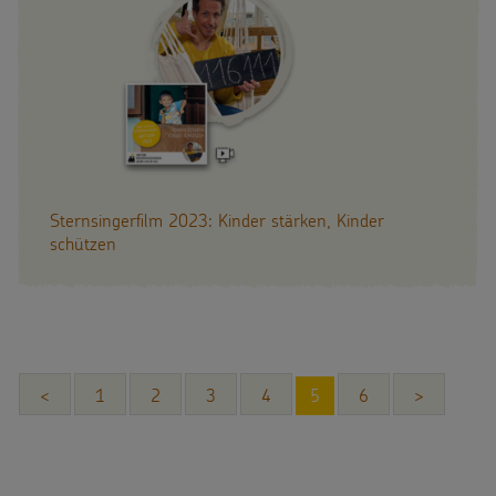
Sternsingerfilm 2023: Kinder stärken, Kinder
schützen
<
1
2
3
4
5
6
>