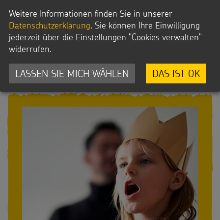
Weitere Informationen finden Sie in unserer
MEHR
:
Datenschutzerklärung
. Sie können Ihre Einwilligung
jederzeit über die Einstellungen "Cookies verwalten"
widerrufen.
LASSEN SIE MICH WÄHLEN
DAS IST OK