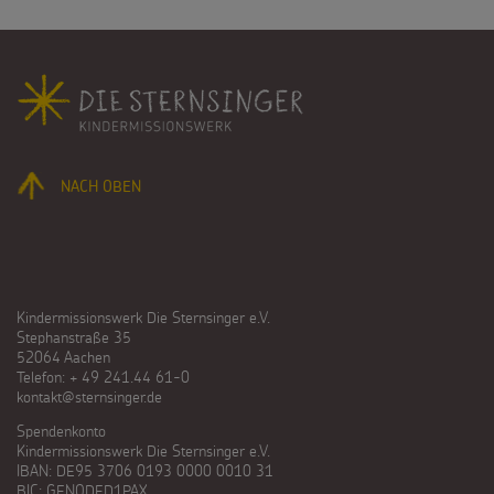
Fußbereich
NACH OBEN
Kindermissionswerk Die Sternsinger e.V.
Stephanstraße 35
52064 Aachen
Telefon: + 49 241.44 61-0
kontakt@sternsinger.de
Spendenkonto
Kindermissionswerk Die Sternsinger e.V.
IBAN: DE95 3706 0193 0000 0010 31
BIC: GENODED1PAX