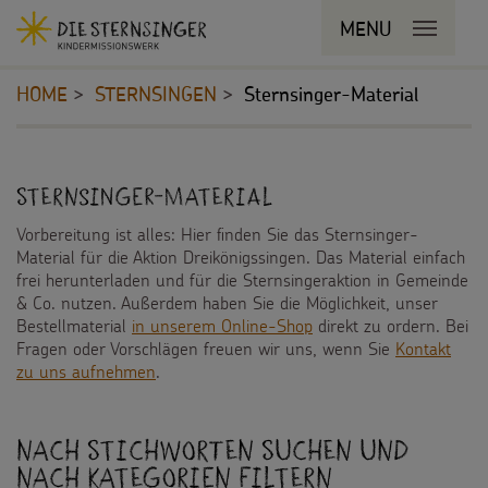
Navigationsabkürzungen
MENU
MENU SCHLIESSEN
Zum
Sie
Kopfbereich
Seiteninhalt
befinden
HOME
STERNSINGEN
Sternsinger-Material
Zur
sich
Hauptnavigation
hier:
Zur
STERNSINGEN
Inhalt
Bereichsnavigation
Sternsinger-Material
Zur
Vorlagen, Lieder, Praktische Hilfen
Suche
Vorbereitung ist alles: Hier finden Sie das Sternsinger-
Material für die Aktion Dreikönigssingen. Das Material einfach
Sternsinger-Material
frei herunterladen und für die Sternsingeraktion in Gemeinde
& Co. nutzen. Außerdem haben Sie die Möglichkeit, unser
Tipps und Anregungen
Bestellmaterial
in unserem Online-Shop
direkt zu ordern. Bei
Fragen oder Vorschlägen freuen wir uns, wenn Sie
Kontakt
Hintergründe und Empfehlungen
zu uns aufnehmen
.
Sternsingermobil
Nach Stichworten suchen und
Fotoausstellung
nach Kategorien filtern