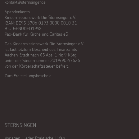
kontakt@sternsinger.de
Spendenkonto
Kindermissionswerk Die Sternsinger e.V.
IBAN: DE95 3706 0193 0000 0010 31
BIC: GENODED1PAX
Pax-Bank für Kirche und Caritas eG
Das Kindermissionswerk Die Sternsinger e.V.
ist laut letztem Bescheid des Finanzamts
Aachen-Stadt nach §5 Abs. 1 Nr. 9 KStg.
unter der Steuernummer 201/5902/3626
von der Körperschaftssteuer befreit.
Zum Freistellungsbescheid
STERNSINGEN
Vorlagen, Lieder, Praktische Hilfen