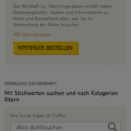
Gottesdienstbausteine
Sternsinger-Stiftung
Das Werkheft zur Sternsingeraktion enthält neben
Spiele
Kreativangeboten, Spielen und Informationen zu
SPENDEN
SHOP
Spende als Geschenk
Motto und Beispielland alles, was Sie für
Werde Sternsinger!
Vorbereitung der Aktion brauchen.
Suche
Suchbegriff
Anlassspenden
PDF herunterladen
Zinsen den Kindern
KOSTENLOS BESTELLEN
:
WERKHEFT
Vereine und Initiativen
Sternsingerspenden gezielt einsetzen
DOWNLOADS ZUM WERKHEFT
Testamentsspende
Mit Stichworten suchen und nach Kategorien
FAQ Spenden
filtern
Ihre Suche ergab 16 Treffer