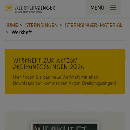
Navigationsabkürzungen
MENU
MENU SCHLIESSEN
Zum
Sie
Kopfbereich
Seiteninhalt
befinden
HOME
STERNSINGEN
STERNSINGER-MATERIAL
Zur
sich
Werkheft
Hauptnavigation
hier:
Zur
STERNSINGEN
Bereichsnavigation
Inhalt
Zur
Vorlagen, Lieder, Praktische Hilfen
Suche
Werkheft zur Aktion
Dreikönigssingen 2026
Sternsinger-Material
Hier finden Sie das neue Werkheft mit allen
Downloads zur kommenden Aktion Dreikönigssingen!
Tipps und Anregungen
Hintergründe und Empfehlungen
Sternsingermobil
Fotoausstellung