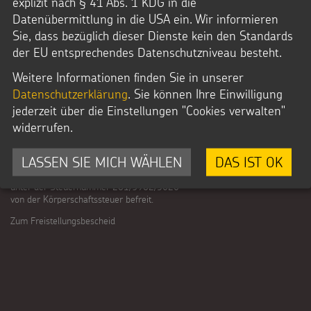
explizit nach § 41 Abs. 1 KDG in die
Kindermissionswerk Die Sternsinger e.V.
Datenübermittlung in die USA ein. Wir informieren
Stephanstraße 35
52064 Aachen
Sie, dass bezüglich dieser Dienste kein den Standards
Telefon: + 49 241.44 61-0
der EU entsprechendes Datenschutzniveau besteht.
kontakt@sternsinger.de
Weitere Informationen finden Sie in unserer
Spendenkonto
Kindermissionswerk Die Sternsinger e.V.
Datenschutzerklärung
. Sie können Ihre Einwilligung
IBAN: DE95 3706 0193 0000 0010 31
jederzeit über die Einstellungen "Cookies verwalten"
BIC: GENODED1PAX
widerrufen.
Pax-Bank für Kirche und Caritas eG
Das Kindermissionswerk Die Sternsinger e.V.
LASSEN SIE MICH WÄHLEN
DAS IST OK
ist laut letztem Bescheid des Finanzamts
Aachen-Stadt nach §5 Abs. 1 Nr. 9 KStg.
unter der Steuernummer 201/5902/3626
von der Körperschaftssteuer befreit.
Zum Freistellungsbescheid