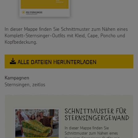
PROJEKTE
180 Jahre
BILDUNGSMATERIAL
In dieser Mappe finden Sie Schnittmuster zum Nähen eines
Komplett-Sternsinger-Outfits mit Kleid, Cape, Poncho und
Umwelt
Für Schulen
SPENDEN
Kopfbedeckung.
Bildung
Für die Kita
Pate werden
FÜR KINDER
ALLE DATEIEN HERUNTERLADEN
Gesundheit
Für die Pfarrgemeinde
Sternsinger-Spendenaktionen
Die Sternsinger auf WhatsApp
Kampagnen
Kinderrechte
Martinsaktion
Sternsingen, zeitlos
Spendenformular
Backen und Basteln
Über uns
Flucht
Weltmissionstag der Kinder
Spendendose
Sternsinger-Magazin
Presse
Kinderarbeit
Schnittmuster für
Weihnachten Weltweit
Spendenmöglichkeiten
Sternsingergewand
Videos
Kontakt
Behinderung
Basteln & Aktionen
In dieser Mappe finden Sie
Unternehmensspenden
Sternsinger-Steckbrief
Schnittmuster zum Nähen eines
Grundsätze der Projektarbeit