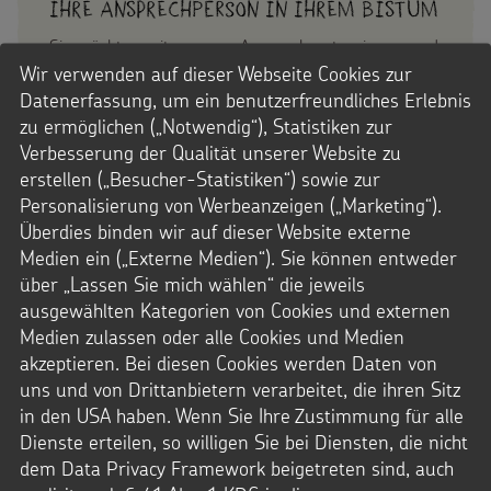
Ihre Ansprechperson in Ihrem Bistum
Sie möchten mit unseren Ansprechpartnerinnen und
Ansprechpartnern direkt für Ihre Diözese Kontakt
Wir verwenden auf dieser Webseite Cookies zur
aufnehmen? Dann finden Sie
hier auf unserer
Datenerfassung, um ein benutzerfreundliches Erlebnis
Kontaktseite die passenden Kontaktdaten
.
zu ermöglichen („Notwendig“), Statistiken zur
Verbesserung der Qualität unserer Website zu
erstellen („Besucher-Statistiken“) sowie zur
Personalisierung von Werbeanzeigen („Marketing“).
Überdies binden wir auf dieser Website externe
Medien ein („Externe Medien“). Sie können entweder
Fußbereich
über „Lassen Sie mich wählen“ die jeweils
ausgewählten Kategorien von Cookies und externen
Medien zulassen oder alle Cookies und Medien
akzeptieren. Bei diesen Cookies werden Daten von
NACH OBEN
uns und von Drittanbietern verarbeitet, die ihren Sitz
in den USA haben. Wenn Sie Ihre Zustimmung für alle
Dienste erteilen, so willigen Sie bei Diensten, die nicht
dem Data Privacy Framework beigetreten sind, auch