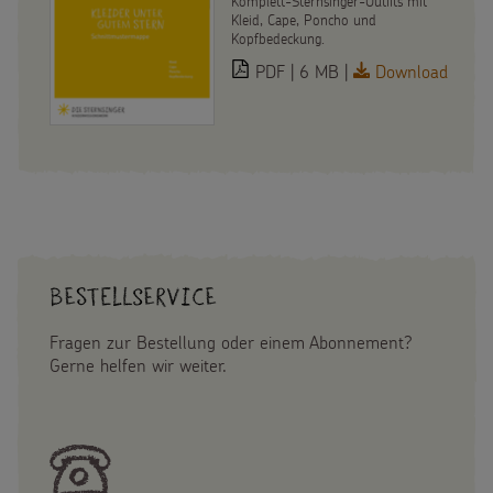
Komplett-Sternsinger-Outfits mit
Gottesdienstbausteine
Sternsinger-Stiftung
Kleid, Cape, Poncho und
Spiele
Kopfbedeckung.
SPENDEN
SHOP
Spende als Geschenk
PDF | 6 MB |
Download
Werde Sternsinger!
Suche
Suchbegriff
Anlassspenden
Zinsen den Kindern
Vereine und Initiativen
Sternsingerspenden gezielt einsetzen
Bestellservice
Testamentsspende
Fragen zur Bestellung oder einem Abonnement?
Gerne helfen wir weiter.
FAQ Spenden